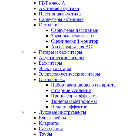
FBT класс А
Активная акустика
Пассивная акустика
Сабвуферы активные
Остальные...
Сабвуферы пассивные
Звуковые комплекты
Сценический монитор
Аксессуары для АС
Гитары и бас-гитары
Акустические гитары
Бас-гитары
Электрогитары
Электроакустические гитары
Остальные...
Набор начинающего гитариста
Гитарное усиление
Процессоры эффектов
Тюнеры и метрономы
Педали эффектов
Духовые инструменты
Блок-флейты
Кларнеты
Саксофоны
Трубы