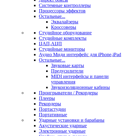
Системные контроллеры
Процессоры эффектов
Остальные...
Эквалайзеры
Кроссоверы
Студийное оборудование
Студийные комплекты
ЦАП,АЦП
Студийные мониторы
Аудио Миди интерфейс для iPhone,iPad
Остальные...
Звуковые карты
Предусилители
MIDI интерфейсы и панели
управления
Звукоизоляционные кабины
Проигрыватели / Рекордеры
Плееры
Рекордеры
Портастудии
Портативные
Ударные установки и барабаны
Акустические ударные
Электронные ударные