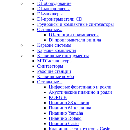
DJ-оборудование
DJ-контроллеры
DJ-микшеры
DJ-проигрыватели CD
Грувбоксы и компактные синтезаторы
Остальные...
DJ-станции и комплекты
Dj проигрыватели винила
Караоке системы
Караоке комплекты
Клавишные инструменты
MIDI-клавиатуры
Синтезаторы
Рабочие станции
Клавишные комбо
Остальные...
Цифровые фортепиано и рояли
Акустические пианино и рояли
KORG B
Пианино 88 клавиш
Пианино 61 клавиша
Пианино Yamaha
Пианино Roland
Пианино Casio
Клавишные синтезаторы Casio