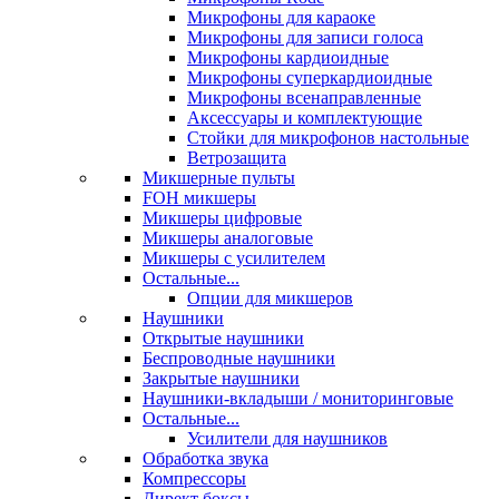
Микрофоны для караоке
Микрофоны для записи голоса
Микрофоны кардиоидные
Микрофоны суперкардиоидные
Микрофоны всенаправленные
Аксессуары и комплектующие
Стойки для микрофонов настольные
Ветрозащита
Микшерные пульты
FOH микшеры
Микшеры цифровые
Микшеры аналоговые
Микшеры с усилителем
Остальные...
Опции для микшеров
Наушники
Открытые наушники
Беспроводные наушники
Закрытые наушники
Наушники-вкладыши / мониторинговые
Остальные...
Усилители для наушников
Обработка звука
Компрессоры
Директ боксы