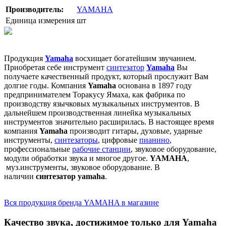
Производитель:
YAMAHA
Единица измерения
шт
Продукция
Yamaha
восхищает богатейшим звучанием.
Приобретая себе инструмент
синтезатор
Yamaha
Вы
получаете качественный продукт, который прослужит Вам
долгие годы. Компания
Yamaha
основана в 1897 году
предпринимателем Торакусу Ямаха, как фабрика по
производству язычковых музыкальных инструментов. В
дальнейшем производственная линейка музыкальных
инструментов значительно расширилась. В настоящее время
компания
Yamaha
производит гитары, духовые, ударные
инструменты,
синтезаторы
, цифровые
пианино
,
профессиональные
рабочие станции
, звуковое оборудование,
модули обработки звука и многое другое.
YAMAHA
,
муз.инструменты, звуковое оборудование. В
наличии
синтезатор yamaha
.
Вся продукция бренда YAMAHA в магазине
Качество звука, достижимое только для Yamaha