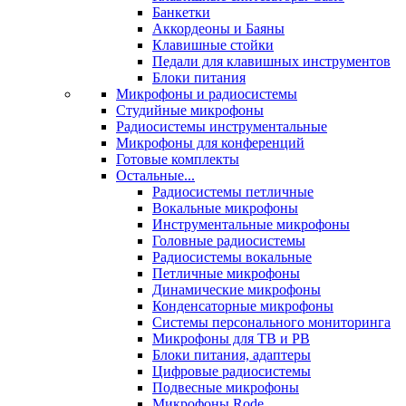
Банкетки
Аккордеоны и Баяны
Клавишные стойки
Педали для клавишных инструментов
Блоки питания
Микрофоны и радиосистемы
Студийные микрофоны
Радиосистемы инструментальные
Микрофоны для конференций
Готовые комплекты
Остальные...
Радиосистемы петличные
Вокальные микрофоны
Инструментальные микрофоны
Головные радиосистемы
Радиосистемы вокальные
Петличные микрофоны
Динамические микрофоны
Конденсаторные микрофоны
Системы персонального мониторинга
Микрофоны для ТВ и РВ
Блоки питания, адаптеры
Цифровые радиосистемы
Подвесные микрофоны
Микрофоны Rode