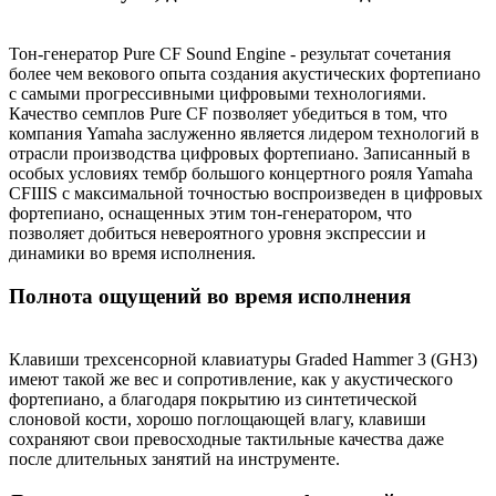
Тон-генератор Pure CF Sound Engine - результат сочетания
более чем векового опыта создания акустических фортепиано
с самыми прогрессивными цифровыми технологиями.
Качество семплов Pure CF позволяет убедиться в том, что
компания Yamaha заслуженно является лидером технологий в
отрасли производства цифровых фортепиано. Записанный в
особых условиях тембр большого концертного рояля Yamaha
CFIIIS с максимальной точностью воспроизведен в цифровых
фортепиано, оснащенных этим тон-генератором, что
позволяет добиться невероятного уровня экспрессии и
динамики во время исполнения.
Полнота ощущений во время исполнения
Клавиши трехсенсорной клавиатуры Graded Hammer 3 (GH3)
имеют такой же вес и сопротивление, как у акустического
фортепиано, а благодаря покрытию из синтетической
слоновой кости, хорошо поглощающей влагу, клавиши
сохраняют свои превосходные тактильные качества даже
после длительных занятий на инструменте.