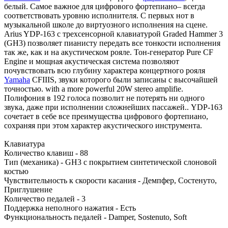
белый. Самое важное для цифрового фортепиано– всегда
соответствовать уровню исполнителя. С первых нот в
музыкальной школе до виртуозного исполнения на сцене.
Arius YDP-163 с трехсенсорной клавиатурой Graded Hammer 3
(GH3) позволяет пианисту передать все тонкости исполнения
так же, как и на акустическом рояле. Тон-генератор Pure CF
Engine и мощная акустическая система позволяют
почувствовать всю глубину характера концертного рояля
Yamaha
CFIIIS, звуки которого были записаны с высочайшей
точностью. with a more powerful 20W stereo amplifie.
Полифония в 192 голоса позволит не потерять ни одного
звука, даже при исполнении сложнейших пассажей.. YDP-163
сочетает в себе все преимущества цифрового фортепиано,
сохраняя при этом характер акустического инструмента.
Клавиатура
Количество клавиш - 88
Тип (механика) - GH3 с покрытием синтетической слоновой
костью
Чувствительность к скорости касания - Демпфер, Состенуто,
Приглушение
Количество педалей - 3
Поддержка неполного нажатия - Есть
Функциональность педалей - Damper, Sostenuto, Soft