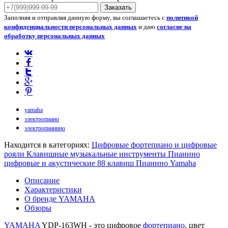
Заказать
Заполняя и отправляя данную форму, вы соглашаетесь с
политикой
конфиденциальности персональных данных
и даю
согласие на
обработку персональных данных
yamaha
электропиано
электропианино
Находится в категориях:
Цифровые фортепиано и цифровые
рояли
Клавишные музыкальные инструменты
Пианино
цифровые и акустические 88 клавиш
Пианино Yamaha
Описание
Характеристики
О бренде YAMAHA
Обзоры
YAMAHA
YDP-163WH - это цифровое
фортепиано
, цвет