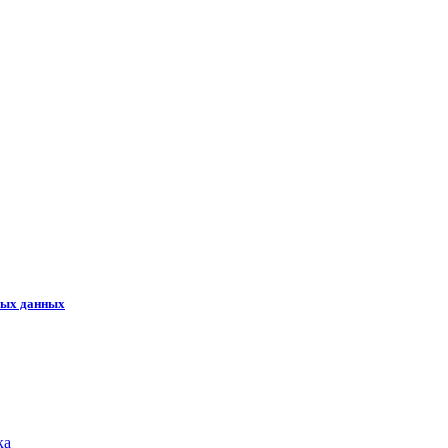
ных данных
ка