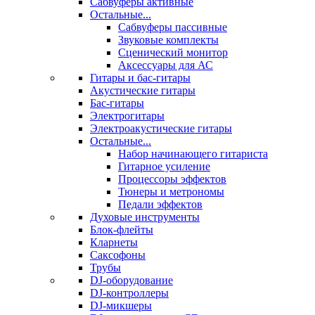
Сабвуферы активные
Остальные...
Сабвуферы пассивные
Звуковые комплекты
Сценический монитор
Аксессуары для АС
Гитары и бас-гитары
Акустические гитары
Бас-гитары
Электрогитары
Электроакустические гитары
Остальные...
Набор начинающего гитариста
Гитарное усиление
Процессоры эффектов
Тюнеры и метрономы
Педали эффектов
Духовые инструменты
Блок-флейты
Кларнеты
Саксофоны
Трубы
DJ-оборудование
DJ-контроллеры
DJ-микшеры