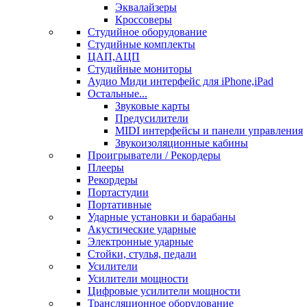
Эквалайзеры
Кроссоверы
Студийное оборудование
Студийные комплекты
ЦАП,АЦП
Студийные мониторы
Аудио Миди интерфейс для iPhone,iPad
Остальные...
Звуковые карты
Предусилители
MIDI интерфейсы и панели управления
Звукоизоляционные кабины
Проигрыватели / Рекордеры
Плееры
Рекордеры
Портастудии
Портативные
Ударные установки и барабаны
Акустические ударные
Электронные ударные
Стойки, стулья, педали
Усилители
Усилители мощности
Цифровые усилители мощности
Трансляционное оборудование