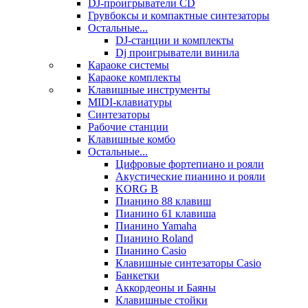
DJ-проигрыватели CD
Грувбоксы и компактные синтезаторы
Остальные...
DJ-станции и комплекты
Dj проигрыватели винила
Караоке системы
Караоке комплекты
Клавишные инструменты
MIDI-клавиатуры
Синтезаторы
Рабочие станции
Клавишные комбо
Остальные...
Цифровые фортепиано и рояли
Акустические пианино и рояли
KORG B
Пианино 88 клавиш
Пианино 61 клавиша
Пианино Yamaha
Пианино Roland
Пианино Casio
Клавишные синтезаторы Casio
Банкетки
Аккордеоны и Баяны
Клавишные стойки