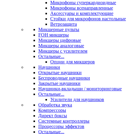
Микрофоны суперкардиоидные
Микрофоны всенаправленные
Аксессуары и комплектующие
Стойки для микрофонов настольные
Ветрозащита
Микшерные пульты
FOH микшеры
Микшеры цифровые
Микшеры аналоговые
Микшеры с усилителем
Остальные...
Опции для микшеров
Наушники
Открытые наушники
Беспроводные наушники
Закрытые наушники
Наушники-вкладыши / мониторинговые
Остальные...
Усилители для наушников
Обработка звука
Компрессоры
Директ боксы
Системные контроллеры
Процессоры эффектов
Остальные...