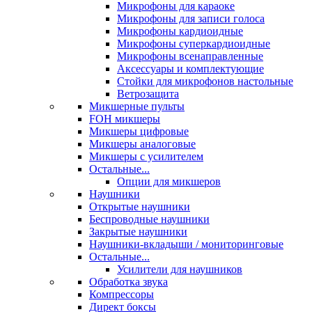
Микрофоны для караоке
Микрофоны для записи голоса
Микрофоны кардиоидные
Микрофоны суперкардиоидные
Микрофоны всенаправленные
Аксессуары и комплектующие
Стойки для микрофонов настольные
Ветрозащита
Микшерные пульты
FOH микшеры
Микшеры цифровые
Микшеры аналоговые
Микшеры с усилителем
Остальные...
Опции для микшеров
Наушники
Открытые наушники
Беспроводные наушники
Закрытые наушники
Наушники-вкладыши / мониторинговые
Остальные...
Усилители для наушников
Обработка звука
Компрессоры
Директ боксы