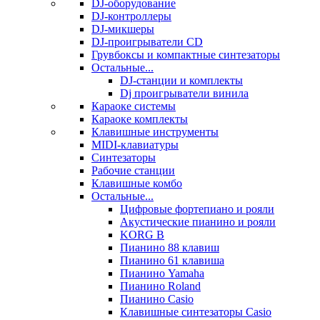
DJ-оборудование
DJ-контроллеры
DJ-микшеры
DJ-проигрыватели CD
Грувбоксы и компактные синтезаторы
Остальные...
DJ-станции и комплекты
Dj проигрыватели винила
Караоке системы
Караоке комплекты
Клавишные инструменты
MIDI-клавиатуры
Синтезаторы
Рабочие станции
Клавишные комбо
Остальные...
Цифровые фортепиано и рояли
Акустические пианино и рояли
KORG B
Пианино 88 клавиш
Пианино 61 клавиша
Пианино Yamaha
Пианино Roland
Пианино Casio
Клавишные синтезаторы Casio