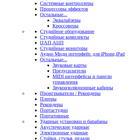
Системные контроллеры
Процессоры эффектов
Остальные...
Эквалайзеры
Кроссоверы
Студийное оборудование
Студийные комплекты
ЦАП,АЦП
Студийные мониторы
Аудио Миди интерфейс для iPhone,iPad
Остальные...
Звуковые карты
Предусилители
MIDI интерфейсы и панели
управления
Звукоизоляционные кабины
Проигрыватели / Рекордеры
Плееры
Рекордеры
Портастудии
Портативные
Ударные установки и барабаны
Акустические ударные
Электронные ударные
Стойки, стулья, педали