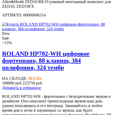
Allen&Heath ZED10-RK19 рэковый монтажный комплект для
ZED10, ZED10FX
АРТИКУЛ: 00000096314
New
Sale
~15%
ROLAND HP702-WH цифровое
фортепиано, 88 клавиш, 384
полифония, 324 тембр
НА СКЛАДЕ:
МАЛО
188000 руб
223750 руб
Добавить в избранное
ROLAND HP702-WH - фортепиано с безупречными звуком и
дизайном. Оно наполнит превосходным звуком ваш дом,
удачно вписавшись в его интерьер. Занимайтесь в любое
время дня и ночи в наушниках со звуком, как будто
передающимся по воздуху благодаря функции Headphones 3D