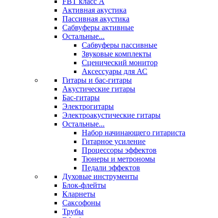
FBT класс А
Активная акустика
Пассивная акустика
Сабвуферы активные
Остальные...
Сабвуферы пассивные
Звуковые комплекты
Сценический монитор
Аксессуары для АС
Гитары и бас-гитары
Акустические гитары
Бас-гитары
Электрогитары
Электроакустические гитары
Остальные...
Набор начинающего гитариста
Гитарное усиление
Процессоры эффектов
Тюнеры и метрономы
Педали эффектов
Духовые инструменты
Блок-флейты
Кларнеты
Саксофоны
Трубы