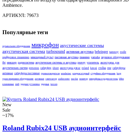
Ambience.
АРТИКУЛ: 79673
Популярные теги
микрофон
акустические системы
музыкальное оборудование
акустическая система
turbosound
активная акустика
behringer
tannoy
rode
цифровое пианино
микшерный пульт
пассивная акустика
пианино
yamaha
звуковое оборудование
fbt
микшер
радиосистема
акустические системы и акустика
peavey
усилитель
аксессуары для
акустических систем
presonus
сабвуфер
shure
аксессуары для ас
roland
kawai
стойка
rme
сабвуферы
активные
сабвуферы пассивные
громкоговорители
sennheiser
конденсаторный
студийное оборудование
korg
трансляционное оборудование
активная
синтезатор
audiocenter
mackie
монитор
микрофоны и радиосистемы
k&m
клавишные
midi
ударная установка
ударные
tascam
New
Sale
~17%
Roland Rubix24 USB аудиоинтерфейс