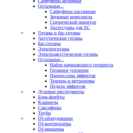
Сабвуферы активные
Остальные...
Сабвуферы пассивные
Звуковые комплекты
Сценический монитор
Аксессуары для АС
Гитары и бас-гитары
Акустические гитары
Бас-гитары
Электрогитары
Электроакустические гитары
Остальные...
Набор начинающего гитариста
Гитарное усиление
Процессоры эффектов
Тюнеры и метрономы
Педали эффектов
Духовые инструменты
Блок-флейты
Кларнеты
Саксофоны
Трубы
DJ-оборудование
DJ-контроллеры
DJ-микшеры