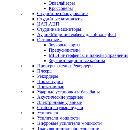
Эквалайзеры
Кроссоверы
Студийное оборудование
Студийные комплекты
ЦАП,АЦП
Студийные мониторы
Аудио Миди интерфейс для iPhone,iPad
Остальные...
Звуковые карты
Предусилители
MIDI интерфейсы и панели управления
Звукоизоляционные кабины
Проигрыватели / Рекордеры
Плееры
Рекордеры
Портастудии
Портативные
Ударные установки и барабаны
Акустические ударные
Электронные ударные
Стойки, стулья, педали
Усилители
Усилители мощности
Цифровые усилители мощности
Трансляционное оборудование