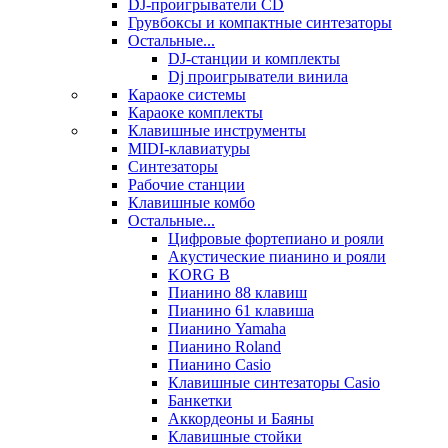
DJ-проигрыватели CD
Грувбоксы и компактные синтезаторы
Остальные...
DJ-станции и комплекты
Dj проигрыватели винила
Караоке системы
Караоке комплекты
Клавишные инструменты
MIDI-клавиатуры
Синтезаторы
Рабочие станции
Клавишные комбо
Остальные...
Цифровые фортепиано и рояли
Акустические пианино и рояли
KORG B
Пианино 88 клавиш
Пианино 61 клавиша
Пианино Yamaha
Пианино Roland
Пианино Casio
Клавишные синтезаторы Casio
Банкетки
Аккордеоны и Баяны
Клавишные стойки