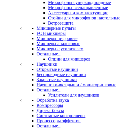
Микрофоны суперкардиоидные
Микрофоны всенаправленные
Аксессуары и комплектующие
Стойки для микрофонов настольные
Ветрозащита
Микшерные пульты
FOH микшеры
Микшеры цифровые
Микшеры аналоговые
Микшеры с усилителем
Остальные...
Опции для микшеров
Наушники
Открытые наушники
Беспроводные наушники
Закрытые наушники
Наушники-вкладыши / мониторинговые
Остальные...
Усилители для наушников
Обработка звука
Компрессоры
Директ боксы
Системные контроллеры
Процессоры эффектов
Остальные...