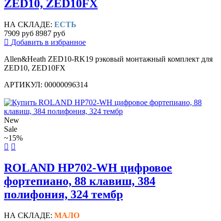
ZED10, ZED10FX
НА СКЛАДЕ:
ЕСТЬ
7909 руб
8987 руб
Добавить в избранное
Allen&Heath ZED10-RK19 рэковый монтажный комплект для
ZED10, ZED10FX
АРТИКУЛ: 00000096314
New
Sale
~15%
ROLAND HP702-WH цифровое
фортепиано, 88 клавиш, 384
полифония, 324 тембр
НА СКЛАДЕ:
МАЛО