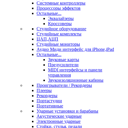
Системные контроллеры
Процессоры эффектов
Остальные...
Эквалайзеры
Кроссоверы
Студийное оборудование
Студийные комплекты
ЦАП,АЦП
Студийные мониторы
Аудио Миди интерфейс для iPhone,iPad
Остальные...
Звуковые карты
Предусилители
MIDI интерфейсы и панели
управления
Звукоизоляционные кабины
Проигрыватели / Рекордеры
Плееры
Рекордеры
Портастудии
Портативные
Ударные установки и барабаны
Акустические ударные
Электронные ударные
Стойки, стулья, педали