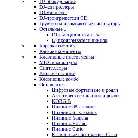
DJ-оборудование
DJ-контроллеры
DJ-микшеры
DJ-проигрыватели CD
Грувбоксы и компактные синтезаторы
Остальные...
DJ-станции и комплекты
Dj проигрыватели винила
Караоке системы
Караоке комплекты
Клавишные инструменты
MIDI-клавиатуры
Синтезаторы
Рабочие станции
Клавишные комбо
Остальные...
Цифровые фортепиано и рояли
Акустические пианино и рояли
KORG B
Пианино 88 клавиш
Пианино 61 клавиша
Пианино Yamaha
Пианино Roland
Пианино Casio
Клавишные синтезаторы Casio