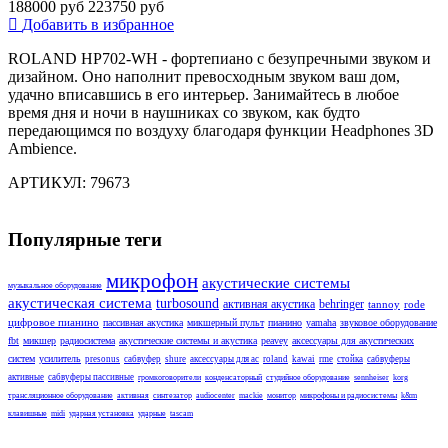
188000 руб
223750 руб
Добавить в избранное
ROLAND HP702-WH - фортепиано с безупречными звуком и
дизайном. Оно наполнит превосходным звуком ваш дом,
удачно вписавшись в его интерьер. Занимайтесь в любое
время дня и ночи в наушниках со звуком, как будто
передающимся по воздуху благодаря функции Headphones 3D
Ambience.
АРТИКУЛ: 79673
Популярные теги
микрофон
акустические системы
музыкальное оборудование
акустическая система
turbosound
активная акустика
behringer
tannoy
rode
цифровое пианино
пассивная акустика
микшерный пульт
пианино
yamaha
звуковое оборудование
fbt
микшер
радиосистема
акустические системы и акустика
peavey
аксессуары для акустических
систем
усилитель
presonus
сабвуфер
shure
аксессуары для ас
roland
kawai
rme
стойка
сабвуферы
активные
сабвуферы пассивные
громкоговорители
конденсаторный
студийное оборудование
sennheiser
korg
трансляционное оборудование
активная
синтезатор
audiocenter
mackie
монитор
микрофоны и радиосистемы
k&m
клавишные
midi
ударная установка
ударные
tascam