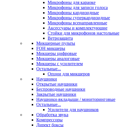
Микрофоны для караоке
Микрофоны для записи голоса
Микрофоны кардиоидные
Микрофоны суперкардиоидные
Микрофоны всенаправленные
Аксессуары и комплектующие
Стойки для микрофонов настольные
Ветрозащита
Микшерные пульты
FOH микшеры
Микшеры цифровые
Микшеры аналоговые
Микшеры с усилителем
Остальные...
Опции для микшеров
Наушники
Открытые наушники
Беспроводные наушники
Закрытые наушники
Наушники-вкладыши / мониторинговые
Остальные...
Усилители для наушников
Обработка звука
Компрессоры
Директ боксы