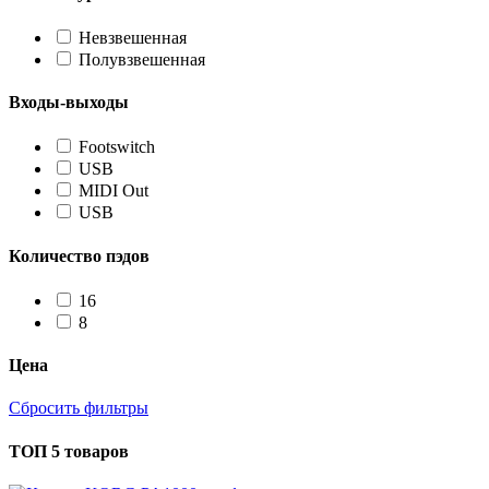
Невзвешенная
Полувзвешенная
Входы-выходы
Footswitch
USB
MIDI Out
USB
Количество пэдов
16
8
Цена
Сбросить фильтры
ТОП 5 товаров