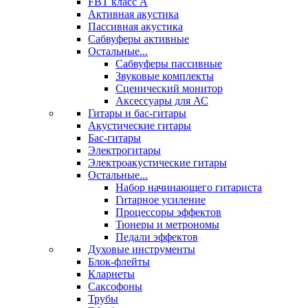
FBT класс А
Активная акустика
Пассивная акустика
Сабвуферы активные
Остальные...
Сабвуферы пассивные
Звуковые комплекты
Сценический монитор
Аксессуары для АС
Гитары и бас-гитары
Акустические гитары
Бас-гитары
Электрогитары
Электроакустические гитары
Остальные...
Набор начинающего гитариста
Гитарное усиление
Процессоры эффектов
Тюнеры и метрономы
Педали эффектов
Духовые инструменты
Блок-флейты
Кларнеты
Саксофоны
Трубы