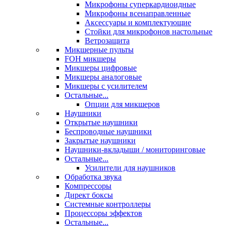
Микрофоны суперкардиоидные
Микрофоны всенаправленные
Аксессуары и комплектующие
Стойки для микрофонов настольные
Ветрозащита
Микшерные пульты
FOH микшеры
Микшеры цифровые
Микшеры аналоговые
Микшеры с усилителем
Остальные...
Опции для микшеров
Наушники
Открытые наушники
Беспроводные наушники
Закрытые наушники
Наушники-вкладыши / мониторинговые
Остальные...
Усилители для наушников
Обработка звука
Компрессоры
Директ боксы
Системные контроллеры
Процессоры эффектов
Остальные...