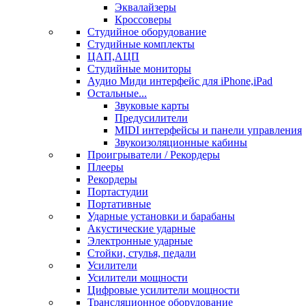
Эквалайзеры
Кроссоверы
Студийное оборудование
Студийные комплекты
ЦАП,АЦП
Студийные мониторы
Аудио Миди интерфейс для iPhone,iPad
Остальные...
Звуковые карты
Предусилители
MIDI интерфейсы и панели управления
Звукоизоляционные кабины
Проигрыватели / Рекордеры
Плееры
Рекордеры
Портастудии
Портативные
Ударные установки и барабаны
Акустические ударные
Электронные ударные
Стойки, стулья, педали
Усилители
Усилители мощности
Цифровые усилители мощности
Трансляционное оборудование