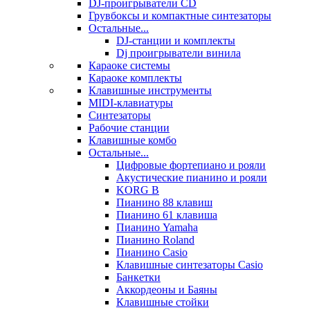
DJ-проигрыватели CD
Грувбоксы и компактные синтезаторы
Остальные...
DJ-станции и комплекты
Dj проигрыватели винила
Караоке системы
Караоке комплекты
Клавишные инструменты
MIDI-клавиатуры
Синтезаторы
Рабочие станции
Клавишные комбо
Остальные...
Цифровые фортепиано и рояли
Акустические пианино и рояли
KORG B
Пианино 88 клавиш
Пианино 61 клавиша
Пианино Yamaha
Пианино Roland
Пианино Casio
Клавишные синтезаторы Casio
Банкетки
Аккордеоны и Баяны
Клавишные стойки