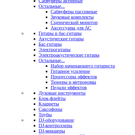
Сабвуферы активные
Остальные...
Сабвуферы пассивные
Звуковые комплекты
Сценический монитор
Аксессуары для АС
Гитары и бас-гитары
Акустические гитары
Бас-гитары
Электрогитары
Электроакустические гитары
Остальные...
Набор начинающего гитариста
Гитарное усиление
Процессоры эффектов
Тюнеры и метрономы
Педали эффектов
Духовые инструменты
Блок-флейты
Кларнеты
Саксофоны
Трубы
DJ-оборудование
DJ-контроллеры
DJ-микшеры