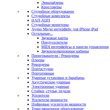
Эквалайзеры
Кроссоверы
Студийное оборудование
Студийные комплекты
ЦАП,АЦП
Студийные мониторы
Аудио Миди интерфейс для iPhone,iPad
Остальные...
Звуковые карты
Предусилители
MIDI интерфейсы и панели управления
Звукоизоляционные кабины
Проигрыватели / Рекордеры
Плееры
Рекордеры
Портастудии
Портативные
Ударные установки и барабаны
Акустические ударные
Электронные ударные
Стойки, стулья, педали
Усилители
Усилители мощности
Цифровые усилители мощности
Трансляционное оборудование