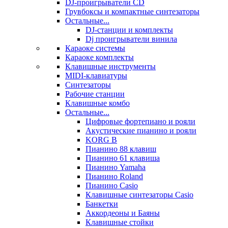
DJ-проигрыватели CD
Грувбоксы и компактные синтезаторы
Остальные...
DJ-станции и комплекты
Dj проигрыватели винила
Караоке системы
Караоке комплекты
Клавишные инструменты
MIDI-клавиатуры
Синтезаторы
Рабочие станции
Клавишные комбо
Остальные...
Цифровые фортепиано и рояли
Акустические пианино и рояли
KORG B
Пианино 88 клавиш
Пианино 61 клавиша
Пианино Yamaha
Пианино Roland
Пианино Casio
Клавишные синтезаторы Casio
Банкетки
Аккордеоны и Баяны
Клавишные стойки