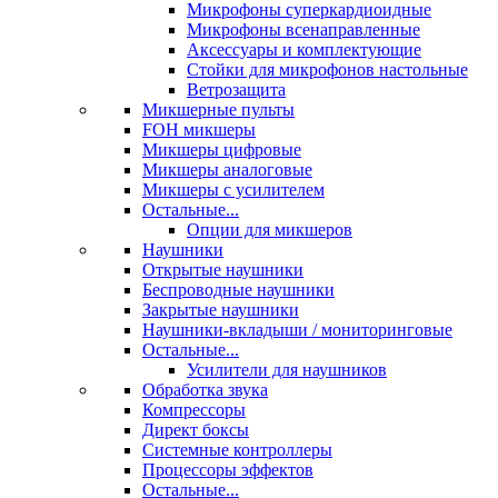
Микрофоны суперкардиоидные
Микрофоны всенаправленные
Аксессуары и комплектующие
Стойки для микрофонов настольные
Ветрозащита
Микшерные пульты
FOH микшеры
Микшеры цифровые
Микшеры аналоговые
Микшеры с усилителем
Остальные...
Опции для микшеров
Наушники
Открытые наушники
Беспроводные наушники
Закрытые наушники
Наушники-вкладыши / мониторинговые
Остальные...
Усилители для наушников
Обработка звука
Компрессоры
Директ боксы
Системные контроллеры
Процессоры эффектов
Остальные...