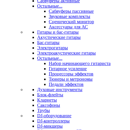
Сабвуферы активные
Остальные...
Сабвуферы пассивные
Звуковые комплекты
Сценический монитор
Аксессуары для АС
Гитары и бас-гитары
Акустические гитары
Бас-гитары
Электрогитары
Электроакустические гитары
Остальные...
Набор начинающего гитариста
Гитарное усиление
Процессоры эффектов
Тюнеры и метрономы
Педали эффектов
Духовые инструменты
Блок-флейты
Кларнеты
Саксофоны
Трубы
DJ-оборудование
DJ-контроллеры
DJ-микшеры