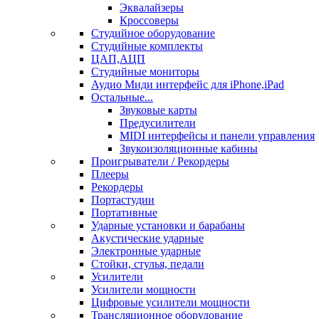
Эквалайзеры
Кроссоверы
Студийное оборудование
Студийные комплекты
ЦАП,АЦП
Студийные мониторы
Аудио Миди интерфейс для iPhone,iPad
Остальные...
Звуковые карты
Предусилители
MIDI интерфейсы и панели управления
Звукоизоляционные кабины
Проигрыватели / Рекордеры
Плееры
Рекордеры
Портастудии
Портативные
Ударные установки и барабаны
Акустические ударные
Электронные ударные
Стойки, стулья, педали
Усилители
Усилители мощности
Цифровые усилители мощности
Трансляционное оборудование