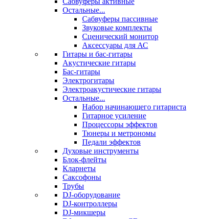
Сабвуферы активные
Остальные...
Сабвуферы пассивные
Звуковые комплекты
Сценический монитор
Аксессуары для АС
Гитары и бас-гитары
Акустические гитары
Бас-гитары
Электрогитары
Электроакустические гитары
Остальные...
Набор начинающего гитариста
Гитарное усиление
Процессоры эффектов
Тюнеры и метрономы
Педали эффектов
Духовые инструменты
Блок-флейты
Кларнеты
Саксофоны
Трубы
DJ-оборудование
DJ-контроллеры
DJ-микшеры