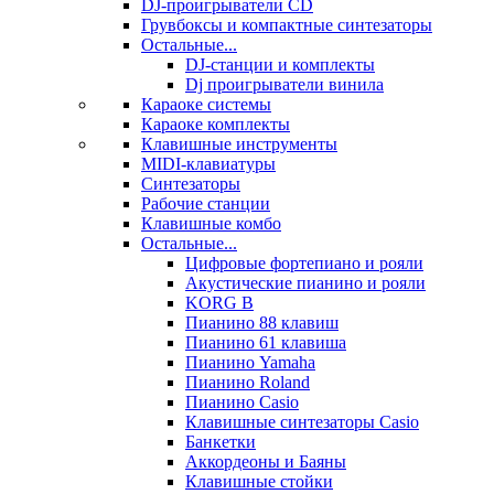
DJ-проигрыватели CD
Грувбоксы и компактные синтезаторы
Остальные...
DJ-станции и комплекты
Dj проигрыватели винила
Караоке системы
Караоке комплекты
Клавишные инструменты
MIDI-клавиатуры
Синтезаторы
Рабочие станции
Клавишные комбо
Остальные...
Цифровые фортепиано и рояли
Акустические пианино и рояли
KORG B
Пианино 88 клавиш
Пианино 61 клавиша
Пианино Yamaha
Пианино Roland
Пианино Casio
Клавишные синтезаторы Casio
Банкетки
Аккордеоны и Баяны
Клавишные стойки