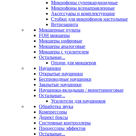
Микрофоны суперкардиоидные
Микрофоны всенаправленные
Аксессуары и комплектующие
Стойки для микрофонов настольные
Ветрозащита
Микшерные пульты
FOH микшеры
Микшеры цифровые
Микшеры аналоговые
Микшеры с усилителем
Остальные...
Опции для микшеров
Наушники
Открытые наушники
Беспроводные наушники
Закрытые наушники
Наушники-вкладыши / мониторинговые
Остальные...
Усилители для наушников
Обработка звука
Компрессоры
Директ боксы
Системные контроллеры
Процессоры эффектов
Остальные...