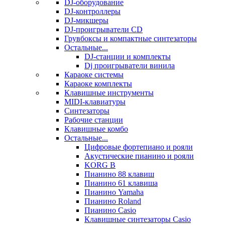
DJ-оборудование
DJ-контроллеры
DJ-микшеры
DJ-проигрыватели CD
Грувбоксы и компактные синтезаторы
Остальные...
DJ-станции и комплекты
Dj проигрыватели винила
Караоке системы
Караоке комплекты
Клавишные инструменты
MIDI-клавиатуры
Синтезаторы
Рабочие станции
Клавишные комбо
Остальные...
Цифровые фортепиано и рояли
Акустические пианино и рояли
KORG B
Пианино 88 клавиш
Пианино 61 клавиша
Пианино Yamaha
Пианино Roland
Пианино Casio
Клавишные синтезаторы Casio