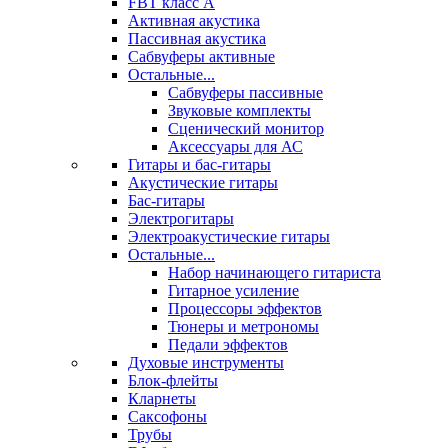
FBT класс А
Активная акустика
Пассивная акустика
Сабвуферы активные
Остальные...
Сабвуферы пассивные
Звуковые комплекты
Сценический монитор
Аксессуары для АС
Гитары и бас-гитары
Акустические гитары
Бас-гитары
Электрогитары
Электроакустические гитары
Остальные...
Набор начинающего гитариста
Гитарное усиление
Процессоры эффектов
Тюнеры и метрономы
Педали эффектов
Духовые инструменты
Блок-флейты
Кларнеты
Саксофоны
Трубы