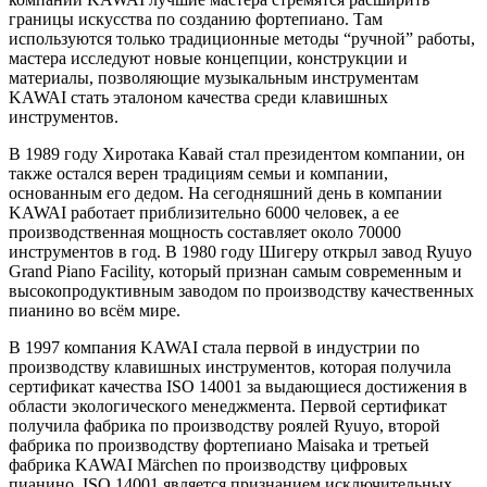
границы искусства по созданию фортепиано. Там
используются только традиционные методы “ручной” работы,
мастера исследуют новые концепции, конструкции и
материалы, позволяющие музыкальным инструментам
KAWAI стать эталоном качества среди клавишных
инструментов.
В 1989 году Хиротака Кавай стал президентом компании, он
также остался верен традициям семьи и компании,
основанным его дедом. На сегодняшний день в компании
KAWAI работает приблизительно 6000 человек, а ее
производственная мощность составляет около 70000
инструментов в год. В 1980 году Шигеру открыл завод Ryuyo
Grand Piano Facility, который признан самым современным и
высокопродуктивным заводом по производству качественных
пианино во всём мире.
В 1997 компания KAWAI стала первой в индустрии по
производству клавишных инструментов, которая получила
сертификат качества ISO 14001 за выдающиеся достижения в
области экологического менеджмента. Первой сертификат
получила фабрика по производству роялей Ryuyo, второй
фабрика по производству фортепиано Maisaka и третьей
фабрика KAWAI Märchen по производству цифровых
пианино. ISO 14001 является признанием исключительных