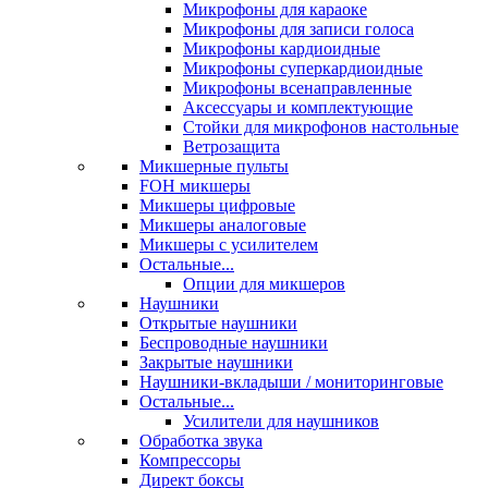
Микрофоны для караоке
Микрофоны для записи голоса
Микрофоны кардиоидные
Микрофоны суперкардиоидные
Микрофоны всенаправленные
Аксессуары и комплектующие
Стойки для микрофонов настольные
Ветрозащита
Микшерные пульты
FOH микшеры
Микшеры цифровые
Микшеры аналоговые
Микшеры с усилителем
Остальные...
Опции для микшеров
Наушники
Открытые наушники
Беспроводные наушники
Закрытые наушники
Наушники-вкладыши / мониторинговые
Остальные...
Усилители для наушников
Обработка звука
Компрессоры
Директ боксы