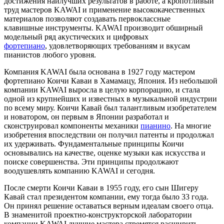
достижения наилучших результатов в работе, а кропотливый
труд мастеров KAWAI и применение высококачественных
материалов позволяют создавать первоклассные
клавишные инструменты. KAWAI производит обширный
модельный ряд акустических и цифровых
фортепиано
, удовлетворяющих требованиям и вкусам
пианистов любого уровня.
Компания KAWAI была основана в 1927 году мастером
фортепиано Коичи Каваи в Хамамацу, Япония. Из небольшой
компании KAWAI выросла в целую корпорацию, и стала
одной из крупнейших и известных в музыкальной индустрии
по всему миру. Коичи Кавай был талантливым изобретателем
и новатором, он первым в Японии разработал и
сконструировал компоненты механики
пианино
. На многие
изобретения впоследствии он получил патенты и продолжал
их удерживать. Фундаментальные принципы Коичи
основывались на качестве, оценке музыки как искусства и
поиске совершенства. Эти принципы продолжают
воодушевлять компанию KAWAI и сегодня.
После смерти Коичи Каваи в 1955 году, его сын Шигеру
Кавай стал президентом компании, ему тогда было 33 года.
Он принял решение оставаться верным идеалам своего отца.
В знаменитой проектно-конструкторской лаборатории
компании KAWAI лучшие мастера стремятся расширить