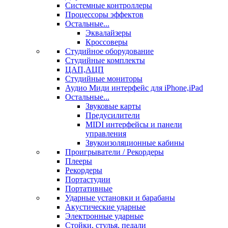
Системные контроллеры
Процессоры эффектов
Остальные...
Эквалайзеры
Кроссоверы
Студийное оборудование
Студийные комплекты
ЦАП,АЦП
Студийные мониторы
Аудио Миди интерфейс для iPhone,iPad
Остальные...
Звуковые карты
Предусилители
MIDI интерфейсы и панели
управления
Звукоизоляционные кабины
Проигрыватели / Рекордеры
Плееры
Рекордеры
Портастудии
Портативные
Ударные установки и барабаны
Акустические ударные
Электронные ударные
Стойки, стулья, педали