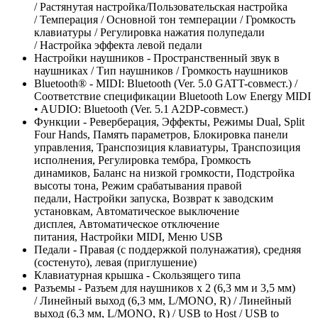
/ Растянутая настройка/Пользовательская настройка
/ Темперация / Основной тон темперации / Громкость
клавиатуры / Регулировка нажатия полупедали
/ Настройка эффекта левой педали
Настройки наушников - Пространственный звук в
наушниках / Тип наушников / Громкость наушников
Bluetooth® - MIDI: Bluetooth (Ver. 5.0 GATT-совмест.) /
Соответствие спецификации Bluetooth Low Energy MIDI
• AUDIO: Bluetooth (Ver. 5.1 A2DP-совмест.)
Функции - Реверберация, Эффекты, Режимы Dual, Split
Four Hands, Память параметров, Блокировка панели
управления, Транспозиция клавиатуры, Транспозиция
исполнения, Регулировка тембра, Громкость
динамиков, Баланс на низкой громкости, Подстройка
высоты тона, Режим срабатывания правой
педали, Настройки запуска, Возврат к заводским
установкам, Автоматическое выключение
дисплея, Автоматическое отключение
питания, Настройки MIDI, Меню USB
Педали - Правая (с поддержкой полунажатия), средняя
(состенуто), левая (приглушение)
Клавиатурная крышка - Скользящего типа
Разъемы - Разъем для наушников х 2 (6,3 мм и 3,5 мм)
/ Линейный выход (6,3 мм, L/MONO, R) / Линейный
выход (6,3 мм, L/MONO, R) / USB to Host / USB to