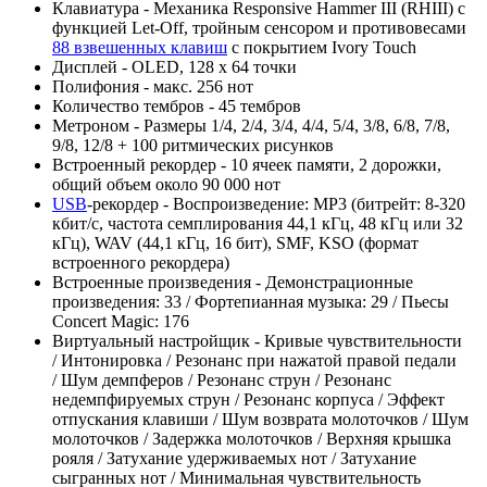
Клавиатура - Механика Responsive Hammer III (RHIII) с
функцией Let-Off, тройным сенсором и противовесами
88 взвешенных клавиш
с покрытием Ivory Touch
Дисплей - OLED, 128 x 64 точки
Полифония - макс. 256 нот
Количество тембров - 45 тембров
Метроном - Размеры 1/4, 2/4, 3/4, 4/4, 5/4, 3/8, 6/8, 7/8,
9/8, 12/8 + 100 ритмических рисунков
Встроенный рекордер - 10 ячеек памяти, 2 дорожки,
общий объем около 90 000 нот
USB
-рекордер - Воспроизведение: MP3 (битрейт: 8-320
кбит/с, частота семплирования 44,1 кГц, 48 кГц или 32
кГц), WAV (44,1 кГц, 16 бит), SMF, KSO (формат
встроенного рекордера)
Встроенные произведения - Демонстрационные
произведения: 33 / Фортепианная музыка: 29 / Пьесы
Concert Magic: 176
Виртуальный настройщик - Кривые чувствительности
/ Интонировка / Резонанс при нажатой правой педали
/ Шум демпферов / Резонанс струн / Резонанс
недемпфируемых струн / Резонанс корпуса / Эффект
отпускания клавиши / Шум возврата молоточков / Шум
молоточков / Задержка молоточков / Верхняя крышка
рояля / Затухание удерживаемых нот / Затухание
сыгранных нот / Минимальная чувствительность