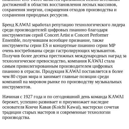
достижений в областях восстановления лесных массивов,
сохранения энергии, сокращения отходов производства и
сохранения природных ресурсов.
Бренд KAWAI заработал репутацию технологического лидера
среди производителей цифровых пианино благодаря
инструментам серий Concert Artist и Concert Performer
Ensemble, получившим всеобщее признание, также
инструменты серии ES и концертные пианино серии MP
очень востребованы среди гастролирующих музыкантов.
Получив более десятка престижных международных наград за
технологическое превосходство, компания KAWAI стала
самым привилегированным производителем цифровых
пианино в отрасли. Продукция KAWAI поставляется в более
чем 80 стран мира и занимает главные позиции среди
компаний на мировом рынке по производству музыкальных
инструментов.
Начиная с 1927 года и по сегодняшний день команда KAWAI
бережет, успешно развивает и приумножает наследие
основателя Коичи Кавая (Koichi Kawai), мастерски сочетая
традиции старых мастеров и современные технологии
производства.