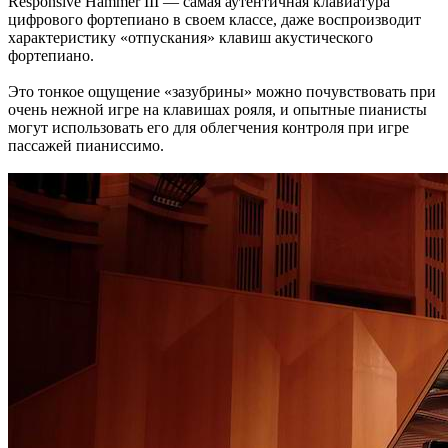
Responsive Hammer III — самая аутентичная клавиатура
цифрового фортепиано в своем классе, даже воспроизводит
характеристику «отпускания» клавиш акустического
фортепиано.
Это тонкое ощущение «зазубрины» можно почувствовать при
очень нежной игре на клавишах рояля, и опытные пианисты
могут использовать его для облегчения контроля при игре
пассажей пианиссимо.