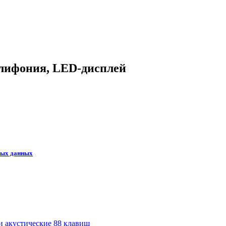
олифония, LED-дисплей
ных данных
 акустические 88 клавиш