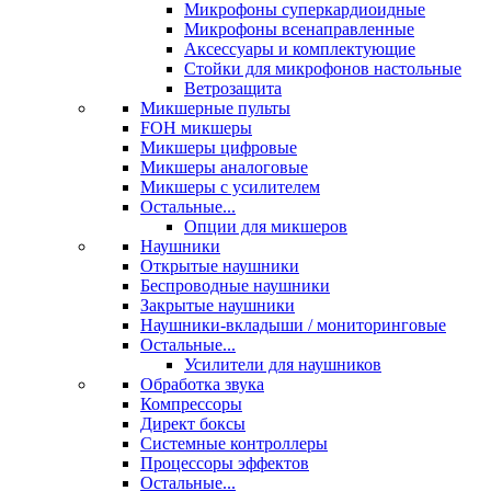
Микрофоны суперкардиоидные
Микрофоны всенаправленные
Аксессуары и комплектующие
Стойки для микрофонов настольные
Ветрозащита
Микшерные пульты
FOH микшеры
Микшеры цифровые
Микшеры аналоговые
Микшеры с усилителем
Остальные...
Опции для микшеров
Наушники
Открытые наушники
Беспроводные наушники
Закрытые наушники
Наушники-вкладыши / мониторинговые
Остальные...
Усилители для наушников
Обработка звука
Компрессоры
Директ боксы
Системные контроллеры
Процессоры эффектов
Остальные...