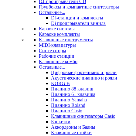
DJ-проигрыватели CD
Грувбоксы и компактные синтезаторы
Остальные...
DJ-станции и комплекты
Dj проигрыватели винила
Караоке системы
Караоке комплекты
Клавишные инструменты
MIDI-клавиатуры
Синтезаторы
Рабочие станции
Клавишные комбо
Остальные...
Цифровые фортепиано и рояли
Акустические пианино и рояли
KORG B
Пианино 88 клавиш
Пианино 61 клавиша
Пианино Yamaha
Пианино Roland
Пианино Casio
Клавишные синтезаторы Casio
Банкетки
Аккордеоны и Баяны
Клавишные стойки