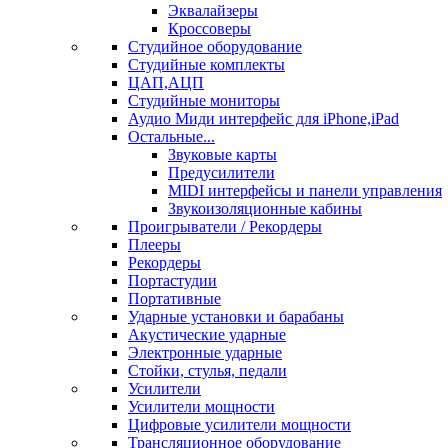
Эквалайзеры
Кроссоверы
Студийное оборудование
Студийные комплекты
ЦАП,АЦП
Студийные мониторы
Аудио Миди интерфейс для iPhone,iPad
Остальные...
Звуковые карты
Предусилители
MIDI интерфейсы и панели управления
Звукоизоляционные кабины
Проигрыватели / Рекордеры
Плееры
Рекордеры
Портастудии
Портативные
Ударные установки и барабаны
Акустические ударные
Электронные ударные
Стойки, стулья, педали
Усилители
Усилители мощности
Цифровые усилители мощности
Трансляционное оборудование