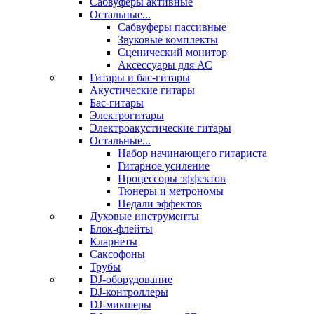
Сабвуферы активные
Остальные...
Сабвуферы пассивные
Звуковые комплекты
Сценический монитор
Аксессуары для АС
Гитары и бас-гитары
Акустические гитары
Бас-гитары
Электрогитары
Электроакустические гитары
Остальные...
Набор начинающего гитариста
Гитарное усиление
Процессоры эффектов
Тюнеры и метрономы
Педали эффектов
Духовые инструменты
Блок-флейты
Кларнеты
Саксофоны
Трубы
DJ-оборудование
DJ-контроллеры
DJ-микшеры