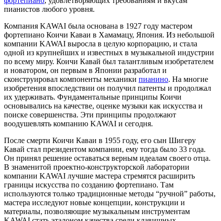
фортепиано
, удовлетворяющих требованиям и вкусам
пианистов любого уровня.
Компания KAWAI была основана в 1927 году мастером
фортепиано Коичи Каваи в Хамамацу, Япония. Из небольшой
компании KAWAI выросла в целую корпорацию, и стала
одной из крупнейших и известных в музыкальной индустрии
по всему миру. Коичи Кавай был талантливым изобретателем
и новатором, он первым в Японии разработал и
сконструировал компоненты механики
пианино
. На многие
изобретения впоследствии он получил патенты и продолжал
их удерживать. Фундаментальные принципы Коичи
основывались на качестве, оценке музыки как искусства и
поиске совершенства. Эти принципы продолжают
воодушевлять компанию KAWAI и сегодня.
После смерти Коичи Каваи в 1955 году, его сын Шигеру
Кавай стал президентом компании, ему тогда было 33 года.
Он принял решение оставаться верным идеалам своего отца.
В знаменитой проектно-конструкторской лаборатории
компании KAWAI лучшие мастера стремятся расширить
границы искусства по созданию фортепиано. Там
используются только традиционные методы “ручной” работы,
мастера исследуют новые концепции, конструкции и
материалы, позволяющие музыкальным инструментам
KAWAI стать эталоном качества среди клавишных