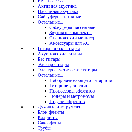
FBT класс А
Активная акустика
Пассивная акустика
Сабвуферы активные
Остальные...
Сабвуферы пассивные
Звуковые комплекты
Сценический монитор
Аксессуары для АС
Гитары и бас-гитары
Акустические гитары
Бас-гитары
Электрогитары
Электроакустические гитары
Остальные...
Набор начинающего гитариста
Гитарное усиление
Процессоры эффектов
Тюнеры и метрономы
Педали эффектов
Духовые инструменты
Блок-флейты
Кларнеты
Саксофоны
Трубы