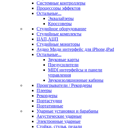
Системные контроллеры
Процессоры эффектов
Остальные...
Эквалайзеры
Кроссоверы
Студийное оборудование
Студийные комплекты
ЦАП,АЦП
Студийные мониторы
Аудио Миди интерфейс для iPhone,iPad
Остальные...
Звуковые карты
Предусилители
MIDI интерфейсы и панели
управления
Звукоизоляционные кабины
Проигрыватели / Рекордеры
Плееры
Рекордеры
Портастудии
Портативные
Ударные установки и барабаны
Акустические ударные
Электронные ударные
Стойки, стулья, педали