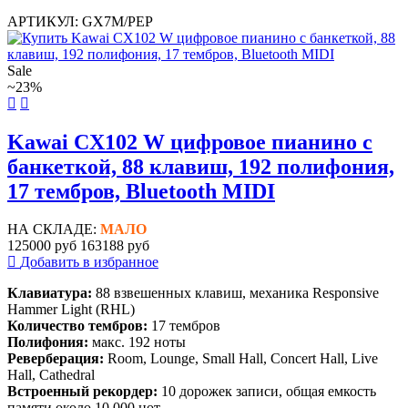
АРТИКУЛ: GX7M/PEP
Sale
~23%
Kawai CX102 W цифровое пианино с
банкеткой, 88 клавиш, 192 полифония,
17 тембров, Bluetooth MIDI
НА СКЛАДЕ:
МАЛО
125000 руб
163188 руб
Добавить в избранное
Клавиатура:
88 взвешенных клавиш, механика Responsive
Hammer Light (RHL)
Количество тембров:
17 тембров
Полифония:
макс. 192 ноты
Реверберация:
Room, Lounge, Small Hall, Concert Hall, Live
Hall, Cathedral
Встроенный рекордер:
10 дорожек записи, общая емкость
памяти около 10 000 нот