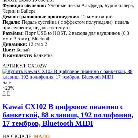
Функция обучения:
Учебные пьесы Альфреда, Бургмюллера,
Черни и Байера
Демонстрационные произведения:
15 композиций
Педали:
Педаль сустейна ( с эффектом полупедали), педаль
приглушения, педаль состенуто
Разъёмы:
Порт USB to HOST, 2 выхода для наушников (6,3
мм и 3,5 мм), Bluetooth
Динамики:
12 см х 2
Цвет:
Белый
В комплекте:
Банкетка
АРТИКУЛ: CX102W
Sale
~23%
Kawai CX102 B цифровое пианино с
банкеткой, 88 клавиш, 192 полифония,
17 тембров, Bluetooth MIDI
НА СКЛАДЕ:
МАЛО