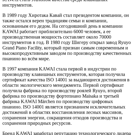
инструментов.
В 1989 году Хиротака Кавай стал президентом компании, он
также остался верен традициям семьи и компании,
основанным его дедом. На сегодняшний день в компании
KAWAI работает приблизительно 6000 человек, а ее
производственная мощность составляет около 70000
инструментов в год. В 1980 году Шигеру открыл завод Ryuyo
Grand Piano Facility, который признан самым современным и
высокопродуктивным заводом по производству качественных
пианино во всём мире.
В 1997 компания KAWAI стала первой в индустрии по
производству клавишных инструментов, которая получила
сертификат качества ISO 14001 за выдающиеся достижения в
области экологического менеджмента. Первой сертификат
получила фабрика по производству роялей Ryuyo, второй
фабрика по производству фортепиано Maisaka и третьей
фабрика KAWAI Märchen по производству цифровых
пианино. ISO 14001 является признанием исключительных
достижений в областях восстановления лесных массивов,
сохранения энергии, сокращения отходов производства и
сохранения природных ресурсов.
Бренд KAWAI заработал репутацию технологического лидера