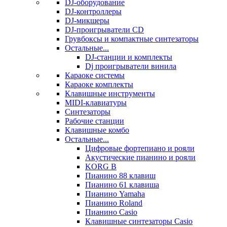
DJ-оборудование
DJ-контроллеры
DJ-микшеры
DJ-проигрыватели CD
Грувбоксы и компактные синтезаторы
Остальные...
DJ-станции и комплекты
Dj проигрыватели винила
Караоке системы
Караоке комплекты
Клавишные инструменты
MIDI-клавиатуры
Синтезаторы
Рабочие станции
Клавишные комбо
Остальные...
Цифровые фортепиано и рояли
Акустические пианино и рояли
KORG B
Пианино 88 клавиш
Пианино 61 клавиша
Пианино Yamaha
Пианино Roland
Пианино Casio
Клавишные синтезаторы Casio