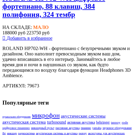
фортепиано, 88 клавиш, 384
полифония, 324 тембр
НА СКЛАДЕ:
МАЛО
188000 руб
223750 руб
Добавить в избранное
ROLAND HP702-WH - фортепиано с безупречными звуком и
дизайном. Оно наполнит превосходным звуком ваш дом,
удачно вписавшись в его интерьер. Занимайтесь в любое
время дня и ночи в наушниках со звуком, как будто
передающимся по воздуху благодаря функции Headphones 3D
Ambience.
АРТИКУЛ: 79673
Популярные теги
микрофон
акустические системы
музыкальное оборудование
акустическая система
turbosound
активная акустика
behringer
tannoy
rode
цифровое пианино
микшерный пульт
пассивная акустика
пианино
yamaha
звуковое оборудование
fbt
микшер
радиосистема
акустические системы и акустика
peavey
аксессуары для акустических