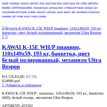
систем
усилитель
presonus
сабвуфер
shure
аксессуары для ас
roland
kawai
rme
стойка
сабвуферы
активные
сабвуферы пассивные
громкоговорители
конденсаторный
студийное оборудование
sennheiser
korg
трансляционное оборудование
активная
синтезатор
audiocenter
mackie
монитор
k&m
микрофоны и радиосистемы
клавишные
midi
ударные
tascam
ударная установка
KAWAI K-15E WH/P пианино,
110х149х59, 193 кг, банкетка, цвет
белый полированный, механизм Ultra
Respon
НА СКЛАДЕ:
ЕСТЬ
624990 руб
Добавить в избранное
KAWAI K-15E WH/P - пианино, 110х149х59, 193 кг., банкетка
(600), белый полир., механизм Ultra Respon
АРТИКУЛ: 455501