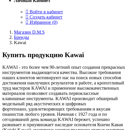
Личный Кабинет
Войти в кабинет
Создать кабинет
Избранное (
0
)
Магазин D.M.S
Бренды
Kawai
Купить продукцию Kawai
KAWAI - это более чем 90-летний опыт создания прекрасных
инструментов выдающегося качества. Высокие требования
наших клиентов мотивируют нас на поиск новых способов
достижения наилучших результатов в работе, а кропотливый
труд мастеров KAWAI и применение высококачественных
материалов позволяют создавать первоклассные
клавишные инструменты. KAWAI производит обширный
модельный ряд акустических и цифровых
фортепиано, удовлетворяющих требованиям и вкусам
пианистов любого уровня. Начиная с 1927 года и по
сегодняшний день команда KAWAI бережет, успешно
развивает и приумножает наследие основателя Коичи Кавая
(Koichi Kawai), мастерски сочетая традиции старых мастеров