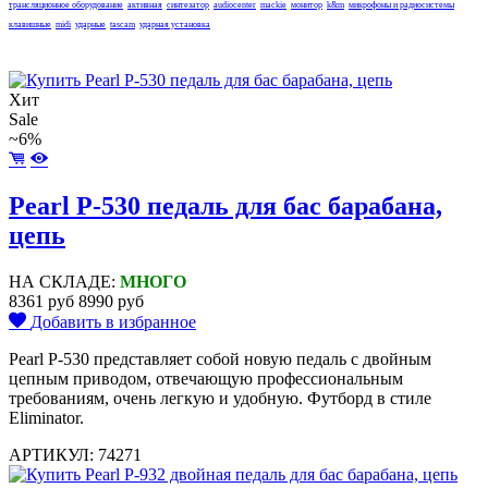
трансляционное оборудование
активная
синтезатор
audiocenter
mackie
монитор
k&m
микрофоны и радиосистемы
клавишные
midi
ударные
tascam
ударная установка
Хит
Sale
~6%
Pearl P-530 педаль для бас барабана,
цепь
НА СКЛАДЕ:
МНОГО
8361 руб
8990 руб
Добавить в избранное
Pearl P-530 представляет собой новую педаль с двойным
цепным приводом, отвечающую профессиональным
требованиям, очень легкую и удобную. Футборд в стиле
Eliminator.
АРТИКУЛ: 74271