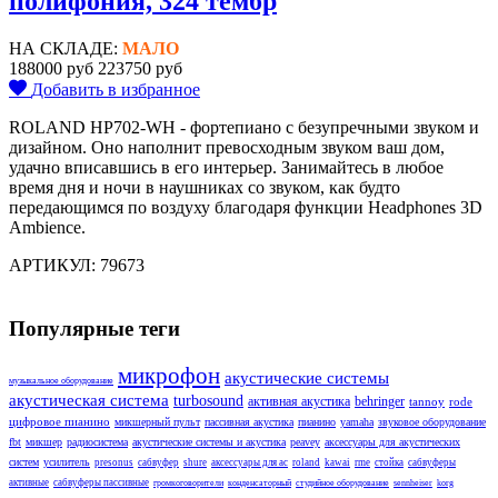
полифония, 324 тембр
НА СКЛАДЕ:
МАЛО
188000 руб
223750 руб
Добавить в избранное
ROLAND HP702-WH - фортепиано с безупречными звуком и
дизайном. Оно наполнит превосходным звуком ваш дом,
удачно вписавшись в его интерьер. Занимайтесь в любое
время дня и ночи в наушниках со звуком, как будто
передающимся по воздуху благодаря функции Headphones 3D
Ambience.
АРТИКУЛ: 79673
Популярные теги
микрофон
акустические системы
музыкальное оборудование
акустическая система
turbosound
активная акустика
behringer
tannoy
rode
цифровое пианино
микшерный пульт
пассивная акустика
пианино
yamaha
звуковое оборудование
fbt
микшер
радиосистема
акустические системы и акустика
peavey
аксессуары для акустических
систем
усилитель
presonus
сабвуфер
shure
аксессуары для ас
roland
kawai
rme
стойка
сабвуферы
активные
сабвуферы пассивные
громкоговорители
конденсаторный
студийное оборудование
sennheiser
korg