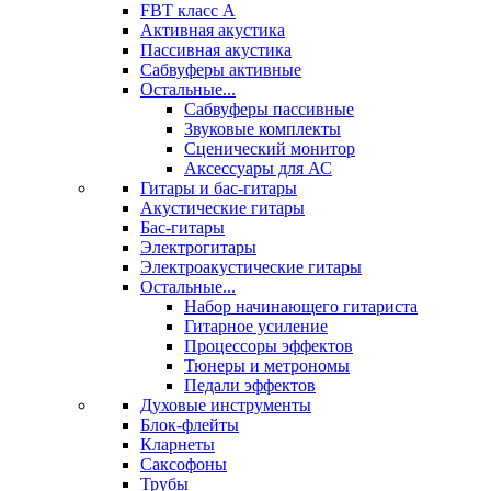
FBT класс А
Активная акустика
Пассивная акустика
Сабвуферы активные
Остальные...
Сабвуферы пассивные
Звуковые комплекты
Сценический монитор
Аксессуары для АС
Гитары и бас-гитары
Акустические гитары
Бас-гитары
Электрогитары
Электроакустические гитары
Остальные...
Набор начинающего гитариста
Гитарное усиление
Процессоры эффектов
Тюнеры и метрономы
Педали эффектов
Духовые инструменты
Блок-флейты
Кларнеты
Саксофоны
Трубы