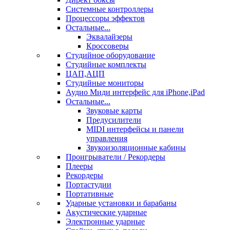
Системные контроллеры
Процессоры эффектов
Остальные...
Эквалайзеры
Кроссоверы
Студийное оборудование
Студийные комплекты
ЦАП,АЦП
Студийные мониторы
Аудио Миди интерфейс для iPhone,iPad
Остальные...
Звуковые карты
Предусилители
MIDI интерфейсы и панели
управления
Звукоизоляционные кабины
Проигрыватели / Рекордеры
Плееры
Рекордеры
Портастудии
Портативные
Ударные установки и барабаны
Акустические ударные
Электронные ударные