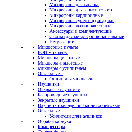
Микрофоны для караоке
Микрофоны для записи голоса
Микрофоны кардиоидные
Микрофоны суперкардиоидные
Микрофоны всенаправленные
Аксессуары и комплектующие
Стойки для микрофонов настольные
Ветрозащита
Микшерные пульты
FOH микшеры
Микшеры цифровые
Микшеры аналоговые
Микшеры с усилителем
Остальные...
Опции для микшеров
Наушники
Открытые наушники
Беспроводные наушники
Закрытые наушники
Наушники-вкладыши / мониторинговые
Остальные...
Усилители для наушников
Обработка звука
Компрессоры
Директ боксы