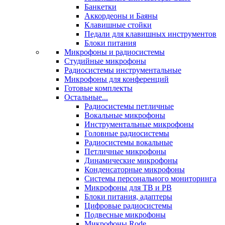
Банкетки
Аккордеоны и Баяны
Клавишные стойки
Педали для клавишных инструментов
Блоки питания
Микрофоны и радиосистемы
Студийные микрофоны
Радиосистемы инструментальные
Микрофоны для конференций
Готовые комплекты
Остальные...
Радиосистемы петличные
Вокальные микрофоны
Инструментальные микрофоны
Головные радиосистемы
Радиосистемы вокальные
Петличные микрофоны
Динамические микрофоны
Конденсаторные микрофоны
Системы персонального мониторинга
Микрофоны для ТВ и РВ
Блоки питания, адаптеры
Цифровые радиосистемы
Подвесные микрофоны
Микрофоны Rode