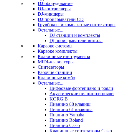
DJ-оборудование
DJ-контроллеры
DJ-микшеры
DJ-проигрыватели CD
Грувбоксы и компактные синтезаторы
Остальные...
DJ-станции и комплекты
Dj проигрыватели винила
Караоке системы
Караоке комплекты
Клавишные инструменты
MIDI-клавиатуры
Синтезаторы
Рабочие станции
Клавишные комбо
Остальные...
Цифровые фортепиано и рояли
Акустические пианино и рояли
KORG B
Пианино 88 клавиш
Пианино 61 клавиша
Пианино Yamaha
Пианино Roland
Пианино Casio
Клавишные синтезаторы Casio