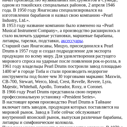
одном из токийских специальных районов, 2 апреля 1946
года. В 1950 году Янагисава специализировался на
изготовлении барабанов и назвал свою компанию «Pearl
Industry, Ltd.».
В 1953 году название компании было изменено на «Pearl
Musical Instrument Company», а производство расширилось и
стало включать ударные установки, маршевые барабаны,
литавры, тарелки, подставки,
аксессуары
.
Старший сын Янагисавы, Мицуо, присоединился к Pearl
Drums в 1957 году и создал подразделение для экспорта
продукции по всему миру. Для удовлетворения растущего
мирового спроса на ударные после появления рок-н-ролла, в
1961 году владельцы Pearl Drums построили завод площадью
1400 м² в городе Тиба и стали производить недорогие
инструменты под более чем 30 торговыми марками: Maxwin,
CB-700, Stewart, Werco, Ideal, Crest, Revelle, Revere, Lyra,
Majestic, Whitehall, Apollo, Toreador, Roxy, и Coronet.
В 1966 году Pearl Drums представила свою первую
профессиональную установку «President Series».
В настоящее время производство Pearl Drums в Тайване
включает пять заводов, продукция которых поставляется на
мировой рынок. Завод в Тибе сейчас обслуживает
внутренний японский рынок, выпуская различные барабаны,
литавры и симфонические колокола.