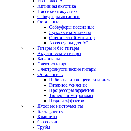
FBT класс А
Активная акустика
Пассивная акустика
Сабвуферы активные
Остальные...
Сабвуферы пассивные
Звуковые комплекты
Сценический монитор
Аксессуары для АС
Гитары и бас-гитары
Акустические гитары
Бас-гитары
Электрогитары
Электроакустические гитары
Остальные...
Набор начинающего гитариста
Гитарное усиление
Процессоры эффектов
Тюнеры и метрономы
Педали эффектов
Духовые инструменты
Блок-флейты
Кларнеты
Саксофоны
Трубы