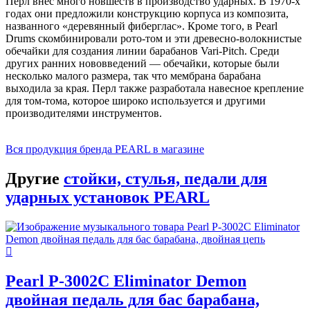
Перл внес много новшеств в производство ударных. В 1970-х
годах они предложили конструкцию корпуса из композита,
названного «деревянный фиберглас». Кроме того, в Pearl
Drums скомбинировали рото-том и эти древесно-волокнистые
обечайки для создания линии барабанов Vari-Pitch. Среди
других ранних нововведений — обечайки, которые были
несколько малого размера, так что мембрана барабана
выходила за края. Перл также разработала навесное крепление
для том-тома, которое широко используется и другими
производителями инструментов.
Вся продукция бренда PEARL в магазине
Другие
стойки, стулья, педали для
ударных установок PEARL
Pearl P-3002C Eliminator Demon
двойная педаль для бас барабана,