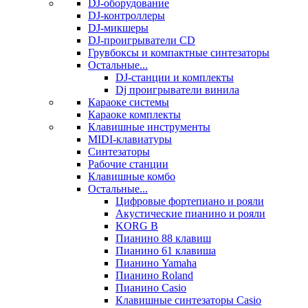
DJ-оборудование
DJ-контроллеры
DJ-микшеры
DJ-проигрыватели CD
Грувбоксы и компактные синтезаторы
Остальные...
DJ-станции и комплекты
Dj проигрыватели винила
Караоке системы
Караоке комплекты
Клавишные инструменты
MIDI-клавиатуры
Синтезаторы
Рабочие станции
Клавишные комбо
Остальные...
Цифровые фортепиано и рояли
Акустические пианино и рояли
KORG B
Пианино 88 клавиш
Пианино 61 клавиша
Пианино Yamaha
Пианино Roland
Пианино Casio
Клавишные синтезаторы Casio