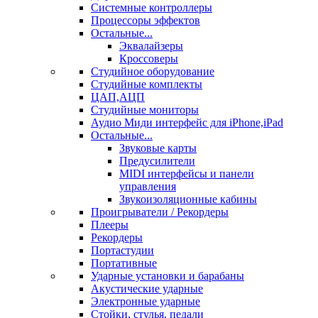
Системные контроллеры
Процессоры эффектов
Остальные...
Эквалайзеры
Кроссоверы
Студийное оборудование
Студийные комплекты
ЦАП,АЦП
Студийные мониторы
Аудио Миди интерфейс для iPhone,iPad
Остальные...
Звуковые карты
Предусилители
MIDI интерфейсы и панели
управления
Звукоизоляционные кабины
Проигрыватели / Рекордеры
Плееры
Рекордеры
Портастудии
Портативные
Ударные установки и барабаны
Акустические ударные
Электронные ударные
Стойки, стулья, педали