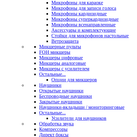
Микрофоны для караоке
Микрофоны для записи голоса
Микрофоны кардиоидные
Микрофоны суперкардиоидные
Микрофоны всенаправленные
Аксессуары и комплектующие
Стойки для микрофонов настольные
Ветрозащита
Микшерные пульты
FOH микшеры
Микшеры цифровые
Микшеры аналоговые
Микшеры с усилителем
Остальные...
Опции для микшеров
Наушники
Открытые наушники
Беспроводные наушники
Закрытые наушники
Наушники-вкладыши / мониторинговые
Остальные...
Усилители для наушников
Обработка звука
Компрессоры
Директ боксы