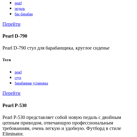
pearl
педаль
бас-барабан
Перейти
Pearl D-790
Pearl D-790 стул для барабанщика, круглое сиденье
Теги
pearl
стул
барабанная установка
Перейти
Pearl P-530
Pearl P-530 представляет собой новую педаль с двойным
цепным приводом, отвечающую профессиональным
требованиям, очень легкую и удобную. Футборд в стиле
Eliminator.