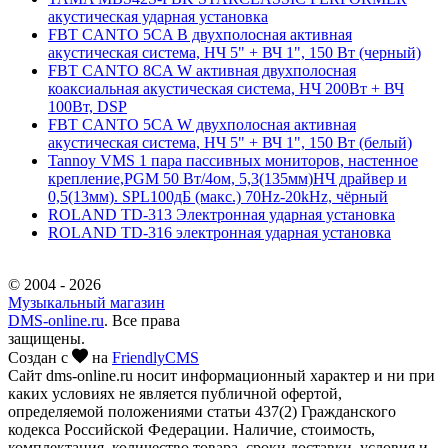
акустическая ударная установка
FBT CANTO 5CA B двухполосная активная
акустическая система, НЧ 5" + ВЧ 1", 150 Вт (черный)
FBT CANTO 8CA W активная двухполосная
коаксиальная акустическая система, НЧ 200Вт + ВЧ
100Вт, DSP
FBT CANTO 5CA W двухполосная активная
акустическая система, НЧ 5" + ВЧ 1", 150 Вт (белый)
Tannoy VMS 1 пара пассивных мониторов, настенное
крепление,PGM 50 Вт/4ом, 5,3(135мм)НЧ драйвер и
0,5(13мм). SPL100дБ (макс.) 70Hz-20kHz, чёрный
ROLAND TD-313 Электронная ударная установка
ROLAND TD-316 электронная ударная установка
© 2004 - 2026
Музыкальный магазин
DMS-online.ru
. Все права
защищены.
Создан с
на
FriendlyCMS
Сайт dms-online.ru носит информационный характер и ни при
каких условиях не является публичной офертой,
определяемой положениями статьи 437(2) Гражданского
кодекса Российской Федерации. Наличие, стоимость,
комплектация, количество товара, сроки доставки, условия и