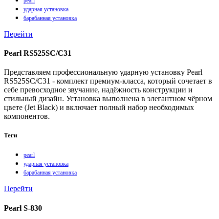
pearl
ударная установка
барабанная установка
Перейти
Pearl RS525SC/C31
Представляем профессиональную ударную установку Pearl
RS525SC/C31 - комплект премиум-класса, который сочетает в
себе превосходное звучание, надёжность конструкции и
стильный дизайн. Установка выполнена в элегантном чёрном
цвете (Jet Black) и включает полный набор необходимых
компонентов.
Теги
pearl
ударная установка
барабанная установка
Перейти
Pearl S-830