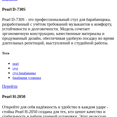
Pearl D-730S
Pearl D‑730S - это профессиональный стул для барабанщика,
разработанный с учётом требований музыкантов к комфорту,
устойчивости и долговечности. Модель сочетает
эргономичную конструкцию, качественные материалы и
продуманный дизайн, обеспечивая удобную посадку во время
длительных репетиций, выступлений и студийной работы.
Теги
pearl
стул
стул барабанщика
барабанная установка
Перейти
Pearl H-2050
Откройте для себя надёжность и удобство в каждом ударе -
стойка Pearl H‑2050 создана для тех, кто ценит качество и
стабильность в работе ударной установки. Этот аксессуар