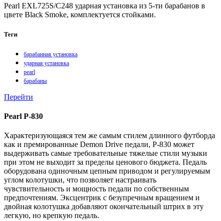
Pearl EXL725S/C248 ударная установка из 5-ти барабанов в
цвете Black Smoke, комплектуется стойками.
Теги
барабанная установка
ударная установка
pearl
барабаны
Перейти
Pearl P-830
Характеризующаяся тем же самым стилем длинного футборда
как и премированные Demon Drive педали, Р-830 может
выдерживать самые требовательные тяжелые стили музыки
при этом не выходит за пределы ценового бюджета. Педаль
оборудована одиночным цепным приводом и регулируемым
углом колотушки, что позволяет настраивать
чувствительность и мощность педали по собственным
предпочтениям. Эксцентрик с безупречным вращением и
двойная колотушка добавляют окончательный штрих в эту
легкую, но крепкую педаль.