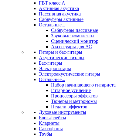
FBT класс А
Активная акустика
Пассивная акустика
Сабвуферы активные
Остальные...
Сабвуферы пассивные
Звуковые комплекты
Сценический монитор
Аксессуары для АС
Гитары и бас-гитары
Акустические гитары
Бас-гитары
Электрогитары
Электроакустические гитары
Остальные...
Набор начинающего гитариста
Гитарное усиление
Процессоры эффектов
Тюнеры и метрономы
Педали эффектов
Духовые инструменты
Блок-флейты
Кларнеты
Саксофоны
Трубы