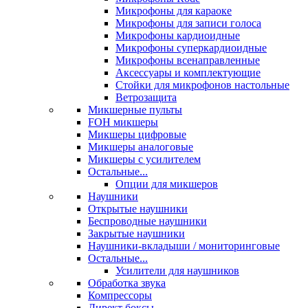
Микрофоны для караоке
Микрофоны для записи голоса
Микрофоны кардиоидные
Микрофоны суперкардиоидные
Микрофоны всенаправленные
Аксессуары и комплектующие
Стойки для микрофонов настольные
Ветрозащита
Микшерные пульты
FOH микшеры
Микшеры цифровые
Микшеры аналоговые
Микшеры с усилителем
Остальные...
Опции для микшеров
Наушники
Открытые наушники
Беспроводные наушники
Закрытые наушники
Наушники-вкладыши / мониторинговые
Остальные...
Усилители для наушников
Обработка звука
Компрессоры
Директ боксы