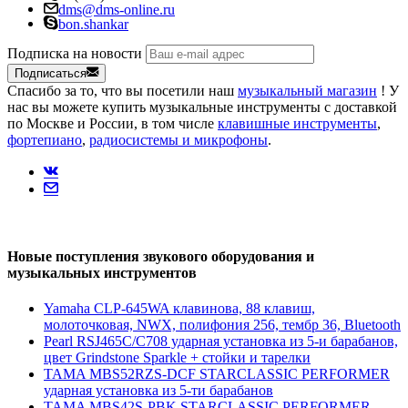
dms@dms-online.ru
bon.shankar
Подписка на новости
Подписаться
Спасибо за то, что вы посетили наш
музыкальный магазин
! У
нас вы можете купить музыкальные инструменты с доставкой
по Москве и России, в том числе
клавишные инструменты
,
фортепиано
,
радиосистемы и микрофоны
.
Новые поступления звукового оборудования и
музыкальных инструментов
Yamaha CLP-645WA клавинова, 88 клавиш,
молоточковая, NWX, полифония 256, тембр 36, Bluetooth
Pearl RSJ465C/C708 ударная установка из 5-и барабанов,
цвет Grindstone Sparkle + стойки и тарелки
TAMA MBS52RZS-DCF STARCLASSIC PERFORMER
ударная установка из 5-ти барабанов
TAMA MBS42S-PBK STARCLASSIC PERFORMER