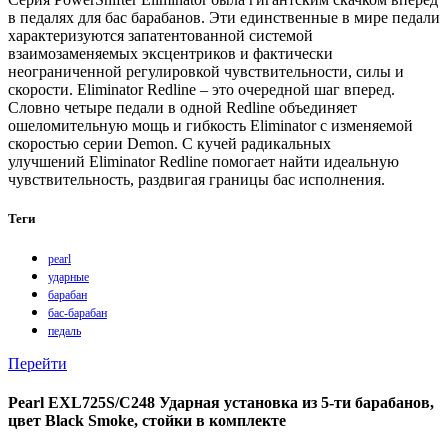
в педалях для бас барабанов. Эти единственные в мире педали
характеризуются запатентованной системой
взаимозаменяемых эксцентриков и фактически
неограниченной регулировкой чувствительности, силы и
скорости. Eliminator Redline – это очередной шаг вперед.
Словно четыре педали в одной Redline объединяет
ошеломительную мощь и гибкость Eliminator с изменяемой
скоростью серии Demon. С кучей радикальных
улучшений Eliminator Redline помогает найти идеальную
чувствительность, раздвигая границы бас исполнения.
Теги
pearl
ударные
барабан
бас-барабан
педаль
Перейти
Pearl EXL725S/C248 Ударная установка из 5-ти барабанов,
цвет Black Smoke, стойки в комплекте