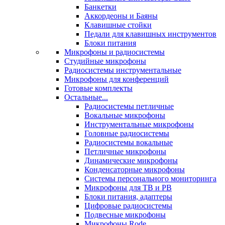
Банкетки
Аккордеоны и Баяны
Клавишные стойки
Педали для клавишных инструментов
Блоки питания
Микрофоны и радиосистемы
Студийные микрофоны
Радиосистемы инструментальные
Микрофоны для конференций
Готовые комплекты
Остальные...
Радиосистемы петличные
Вокальные микрофоны
Инструментальные микрофоны
Головные радиосистемы
Радиосистемы вокальные
Петличные микрофоны
Динамические микрофоны
Конденсаторные микрофоны
Системы персонального мониторинга
Микрофоны для ТВ и РВ
Блоки питания, адаптеры
Цифровые радиосистемы
Подвесные микрофоны
Микрофоны Rode