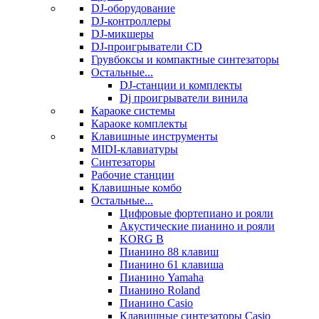
DJ-оборудование
DJ-контроллеры
DJ-микшеры
DJ-проигрыватели CD
Грувбоксы и компактные синтезаторы
Остальные...
DJ-станции и комплекты
Dj проигрыватели винила
Караоке системы
Караоке комплекты
Клавишные инструменты
MIDI-клавиатуры
Синтезаторы
Рабочие станции
Клавишные комбо
Остальные...
Цифровые фортепиано и рояли
Акустические пианино и рояли
KORG B
Пианино 88 клавиш
Пианино 61 клавиша
Пианино Yamaha
Пианино Roland
Пианино Casio
Клавишные синтезаторы Casio