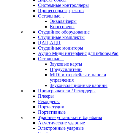
Системные контроллеры
Процессоры эффектов
Остальные...
Эквалайзеры
Кроссоверы
Студийное оборудование
Студийные комплекты
ЦАП,АЦП
Студийные мониторы
Аудио Миди интерфейс для iPhone,iPad
Остальные...
Звуковые карты
Предусилители
MIDI интерфейсы и панели
управления
Звукоизоляционные кабины
Проигрыватели / Рекордеры
Плееры
Рекордеры
Портастудии
Портативные
Ударные установки и барабаны
Акустические ударные
Электронные ударные