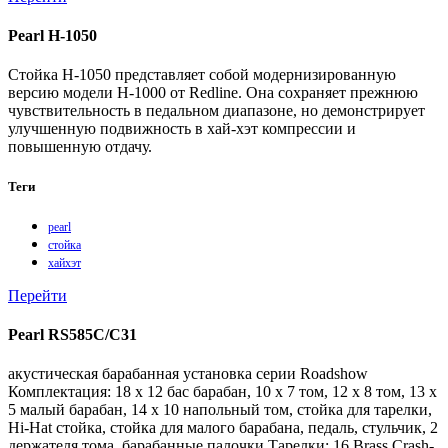
Pearl H-1050
Стойка H-1050 представляет собой модернизированную
версию модели H-1000 от Redline. Она сохраняет прежнюю
чувствительность в педальном диапазоне, но демонстрирует
улучшенную подвижность в хай-хэт компрессии и
повышенную отдачу.
Теги
pearl
стойка
хайхэт
Перейти
Pearl RS585C/C31
акустическая барабанная установка серии Roadshow
Комплектация: 18 х 12 бас барабан, 10 х 7 том, 12 х 8 том, 13 х
5 малый барабан, 14 х 10 напольный том, стойка для тарелки,
Hi-Hat стойка, стойка для малого барабана, педаль, стульчик, 2
держателя тома, барабанные палочки Тарелки: 16 Brass Crash-