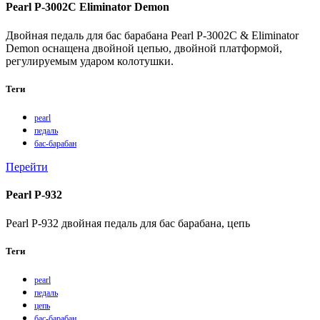
Pearl P-3002C Eliminator Demon
Двойная педаль для бас барабана Pearl P-3002C & Eliminator
Demon оснащена двойной цепью, двойной платформой,
регулируемым ударом колотушки.
Теги
pearl
педаль
бас-барабан
Перейти
Pearl P-932
Pearl P-932 двойная педаль для бас барабана, цепь
Теги
pearl
педаль
цепь
бас-барабан