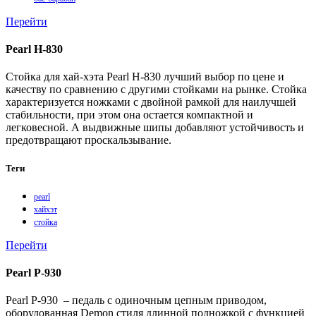
Перейти
Pearl H-830
Стойка для хай-хэта Pearl Н-830 лучший выбор по цене и
качеству по сравнению с другими стойками на рынке. Стойка
характеризуется ножками с двойной рамкой для наилучшей
стабильности, при этом она остается компактной и
легковесной. А выдвижные шипы добавляют устойчивость и
предотвращают проскальзывание.
Теги
pearl
хайхэт
стойка
Перейти
Pearl P-930
Pearl P-930 – педаль с одиночным цепным приводом,
оборудованная Demon стиля длинной подножкой с функцией