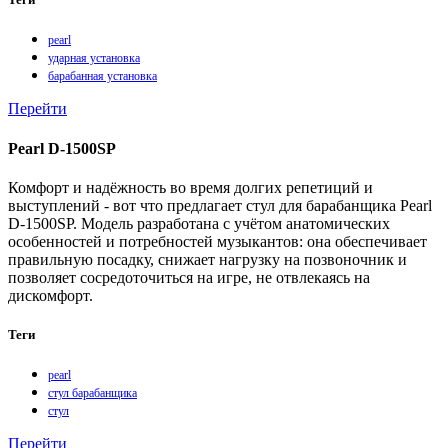
pearl
ударная установка
барабанная установка
Перейти
Pearl D-1500SP
Комфорт и надёжность во время долгих репетиций и
выступлений - вот что предлагает стул для барабанщика Pearl
D‑1500SP. Модель разработана с учётом анатомических
особенностей и потребностей музыкантов: она обеспечивает
правильную посадку, снижает нагрузку на позвоночник и
позволяет сосредоточиться на игре, не отвлекаясь на
дискомфорт.
Теги
pearl
стул барабанщика
стул
Перейти