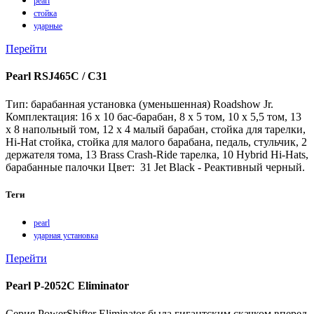
pearl
стойка
ударные
Перейти
Pearl RSJ465C / C31
Тип: барабанная установка (уменьшенная) Roadshow Jr.
Комплектация: 16 х 10 бас-барабан, 8 х 5 том, 10 х 5,5 том, 13
х 8 напольный том, 12 х 4 малый барабан, стойка для тарелки,
Hi-Hat стойка, стойка для малого барабана, педаль, стульчик, 2
держателя тома, 13 Brass Crash-Ride тарелка, 10 Hybrid Hi-Hats,
барабанные палочки Цвет: 31 Jet Black - Реактивный черный.
Теги
pearl
ударная установка
Перейти
Pearl P-2052C Eliminator
Серия PowerShifter Eliminator была гигантским скачком вперед