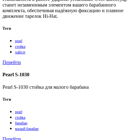
станет незаменимым элементом вашего барабанного
комплекта, обеспечивая надёжную фиксацию и плавное
движение тарелок Hi‑Hat.
Теги
pearl
стойка
хайхэт
Перейти
Pearl S-1030
Pearl S-1030 стойка для малого барабана
Теги
pearl
стойка
барабан
малый барабан
Перейти