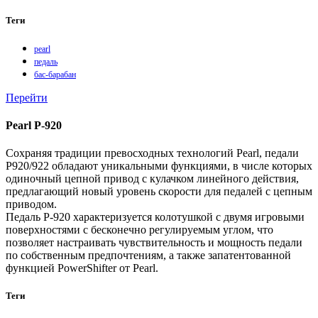
Теги
pearl
педаль
бас-барабан
Перейти
Pearl P-920
Сохраняя традиции превосходных технологий Pearl, педали
P920/922 обладают уникальными функциями, в числе которых
одиночный цепной привод с кулачком линейного действия,
предлагающий новый уровень скорости для педалей с цепным
приводом.
Педаль P-920 характеризуется колотушкой с двумя игровыми
поверхностями с бесконечно регулируемым углом, что
позволяет настраивать чувствительность и мощность педали
по собственным предпочтениям, а также запатентованной
функцией PowerShifter от Pearl.
Теги