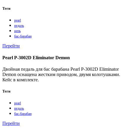
Теги
pearl
педаль
цепь
бас-барабан
Перейти
Pearl P-3002D Eliminator Demon
Двойная педаль для бас барабана Pearl P-3002D Eliminator
Demon оснащена жестким приводом, двумя колотушками.
Кейс в комплекте.
Теги
pearl
педаль
бас-барабан
Перейти