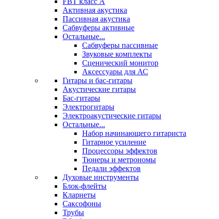
FBT класс А
Активная акустика
Пассивная акустика
Сабвуферы активные
Остальные...
Сабвуферы пассивные
Звуковые комплекты
Сценический монитор
Аксессуары для АС
Гитары и бас-гитары
Акустические гитары
Бас-гитары
Электрогитары
Электроакустические гитары
Остальные...
Набор начинающего гитариста
Гитарное усиление
Процессоры эффектов
Тюнеры и метрономы
Педали эффектов
Духовые инструменты
Блок-флейты
Кларнеты
Саксофоны
Трубы