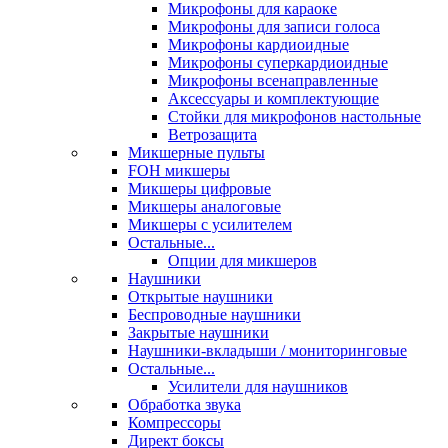
Микрофоны для караоке
Микрофоны для записи голоса
Микрофоны кардиоидные
Микрофоны суперкардиоидные
Микрофоны всенаправленные
Аксессуары и комплектующие
Стойки для микрофонов настольные
Ветрозащита
Микшерные пульты
FOH микшеры
Микшеры цифровые
Микшеры аналоговые
Микшеры с усилителем
Остальные...
Опции для микшеров
Наушники
Открытые наушники
Беспроводные наушники
Закрытые наушники
Наушники-вкладыши / мониторинговые
Остальные...
Усилители для наушников
Обработка звука
Компрессоры
Директ боксы