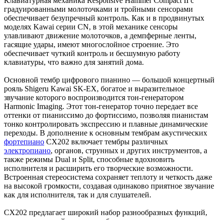
Клавиатурная механика Responsive Hammer Compact II с
градуированными молоточками и тройными сенсорами
обеспечивает безупречный контроль. Как и в продвинутых
моделях Kawai серии CN, в этой механике сенсоры
улавливают движение молоточков, а демпферные ленты,
гасящие удары, имеют многослойное строение. Это
обеспечивает чуткий контроль и бесшумную работу
клавиатуры, что важно для занятий дома.
Основной тембр цифрового пианино — большой концертный
рояль Shigeru Kawai SK-EX, богатое и выразительное
звучание которого воспроизводится тон-генератором
Harmonic Imaging. Этот тон-генератор точно передает все
оттенки от пианиссимо до фортиссимо, позволяя пианистам
тонко контролировать экспрессию и плавные динамические
переходы. В дополнение к основным тембрам акустических
фортепиано
CX202 включает тембры различных
электропиано
, органов, струнных и других инструментов, а
также режимы Dual и Split, способные вдохновить
исполнителя и расширить его творческие возможности.
Встроенная стереосистема сохраняет теплоту и четкость даже
на высокой громкости, создавая одинаково приятное звучание
как для исполнителя, так и для слушателей.
CX202 предлагает широкий набор разнообразных функций,