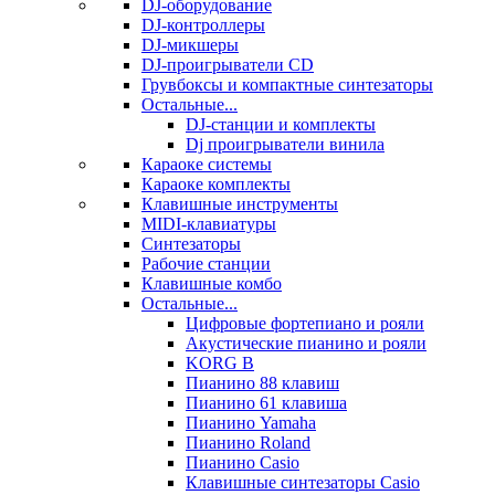
DJ-оборудование
DJ-контроллеры
DJ-микшеры
DJ-проигрыватели CD
Грувбоксы и компактные синтезаторы
Остальные...
DJ-станции и комплекты
Dj проигрыватели винила
Караоке системы
Караоке комплекты
Клавишные инструменты
MIDI-клавиатуры
Синтезаторы
Рабочие станции
Клавишные комбо
Остальные...
Цифровые фортепиано и рояли
Акустические пианино и рояли
KORG B
Пианино 88 клавиш
Пианино 61 клавиша
Пианино Yamaha
Пианино Roland
Пианино Casio
Клавишные синтезаторы Casio