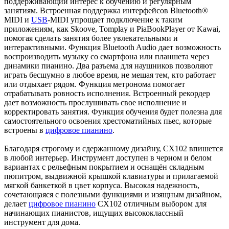
поддерживающий интерес к обучению и регулярным
занятиям. Встроенная поддержка интерфейсов Bluetooth®
MIDI и
USB
-MIDI упрощает подключение к таким
приложениям, как Skoove, Tomplay и PiaBookPlayer от Kawai,
помогая сделать занятия более увлекательными и
интерактивными. Функция Bluetooth Audio дает возможность
воспроизводить музыку со смартфона или планшета через
динамики пианино. Два разъема для наушников позволяют
играть бесшумно в любое время, не мешая тем, кто работает
или отдыхает рядом. Функция метронома помогает
отрабатывать ровность исполнения. Встроенный рекордер
дает возможность прослушивать свое исполнение и
корректировать занятия. Функция обучения будет полезна для
самостоятельного освоения хрестоматийных пьес, которые
встроены в
цифровое пианино
.
Благодаря строгому и сдержанному дизайну, CX102 впишется
в любой интерьер. Инструмент доступен в черном и белом
вариантах с рельефным покрытием и оснащён складным
пюпитром, выдвижной крышкой клавиатуры и прилагаемой
мягкой банкеткой в цвет корпуса. Высокая надежность,
сочетающаяся с полезными функциями и изящным дизайном,
делает
цифровое пианино
CX102 отличным выбором для
начинающих пианистов, ищущих высококлассный
инструмент для дома.