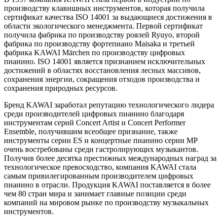
производству клавишных инструментов, которая получила
сертификат качества ISO 14001 за выдающиеся достижения в
области экологического менеджмента. Первой сертификат
получила фабрика по производству роялей Ryuyo, второй
фабрика по производству фортепиано Maisaka и третьей
фабрика KAWAI Märchen по производству цифровых
пианино. ISO 14001 является признанием исключительных
достижений в областях восстановления лесных массивов,
сохранения энергии, сокращения отходов производства и
сохранения природных ресурсов.
Бренд KAWAI заработал репутацию технологического лидера
среди производителей цифровых пианино благодаря
инструментам серий Concert Artist и Concert Performer
Ensemble, получившим всеобщее признание, также
инструменты серии ES и концертные пианино серии MP
очень востребованы среди гастролирующих музыкантов.
Получив более десятка престижных международных наград за
технологическое превосходство, компания KAWAI стала
самым привилегированным производителем цифровых
пианино в отрасли. Продукция KAWAI поставляется в более
чем 80 стран мира и занимает главные позиции среди
компаний на мировом рынке по производству музыкальных
инструментов.