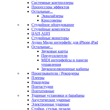
Системные контроллеры
Процессоры эффектов
Остальные...
Эквалайзеры
Кроссоверы
Студийное оборудование
Студийные комплекты
ЦАП,АЦП
Студийные мониторы
Аудио Миди интерфейс для iPhone,iPad
Остальные...
Звуковые карты
Предусилители
MIDI интерфейсы и панели
управления
Звукоизоляционные кабины
Проигрыватели / Рекордеры
Плееры
Рекордеры
Портастудии
Портативные
Ударные установки и барабаны
Акустические ударные
Электронные ударные
Стойки, стулья, педали