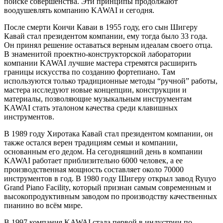
поиске совершенства. Эти принципы продолжают
воодушевлять компанию KAWAI и сегодня.
После смерти Коичи Каваи в 1955 году, его сын Шигеру
Кавай стал президентом компании, ему тогда было 33 года.
Он принял решение оставаться верным идеалам своего отца.
В знаменитой проектно-конструкторской лаборатории
компании KAWAI лучшие мастера стремятся расширить
границы искусства по созданию фортепиано. Там
используются только традиционные методы “ручной” работы,
мастера исследуют новые концепции, конструкции и
материалы, позволяющие музыкальным инструментам
KAWAI стать эталоном качества среди клавишных
инструментов.
В 1989 году Хиротака Кавай стал президентом компании, он
также остался верен традициям семьи и компании,
основанным его дедом. На сегодняшний день в компании
KAWAI работает приблизительно 6000 человек, а ее
производственная мощность составляет около 70000
инструментов в год. В 1980 году Шигеру открыл завод Ryuyo
Grand Piano Facility, который признан самым современным и
высокопродуктивным заводом по производству качественных
пианино во всём мире.
В 1997 компания KAWAI стала первой в индустрии по