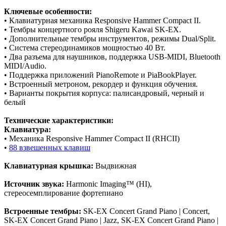
Ключевые особенности:
• Клавиатурная механика Responsive Hammer Compact II.
• Тембры концертного рояля Shigeru Kawai SK-EX.
• Дополнительные тембры инструментов, режимы Dual/Split.
• Система стереодинамиков мощностью 40 Вт.
• Два разъема для наушников, поддержка USB-MIDI, Bluetooth
MIDI/Audio.
• Поддержка приложений PianoRemote и PiaBookPlayer.
• Встроенный метроном, рекордер и функция обучения.
• Варианты покрытия корпуса: палисандровый, черный и
белый
Технические характеристики:
Клавиатура:
• Механика Responsive Hammer Compact II (RHCII)
•
88 взвешенных клавиш
Клавиатурная крышка:
Выдвижная
Источник звука:
Harmonic Imaging™ (HI),
стереосемплирование фортепиано
Встроенные тембры:
SK-EX Concert Grand Piano | Concert,
SK-EX Concert Grand Piano | Jazz, SK-EX Concert Grand Piano |