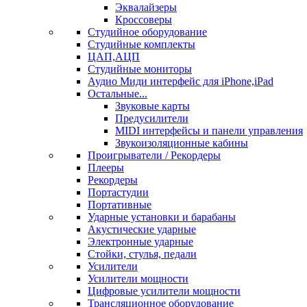
Эквалайзеры
Кроссоверы
Студийное оборудование
Студийные комплекты
ЦАП,АЦП
Студийные мониторы
Аудио Миди интерфейс для iPhone,iPad
Остальные...
Звуковые карты
Предусилители
MIDI интерфейсы и панели управления
Звукоизоляционные кабины
Проигрыватели / Рекордеры
Плееры
Рекордеры
Портастудии
Портативные
Ударные установки и барабаны
Акустические ударные
Электронные ударные
Стойки, стулья, педали
Усилители
Усилители мощности
Цифровые усилители мощности
Трансляционное оборудование