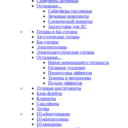
Сабвуферы активные
Остальные...
Сабвуферы пассивные
Звуковые комплекты
Сценический монитор
Аксессуары для АС
Гитары и бас-гитары
Акустические гитары
Бас-гитары
Электрогитары
Электроакустические гитары
Остальные...
Набор начинающего гитариста
Гитарное усиление
Процессоры эффектов
Тюнеры и метрономы
Педали эффектов
Духовые инструменты
Блок-флейты
Кларнеты
Саксофоны
Трубы
DJ-оборудование
DJ-контроллеры
DJ-микшеры