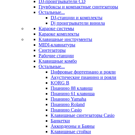
DJ-проигрыватели CD
Грувбоксы и компактные синтезаторы
Остальные...
DJ-станции и комплекты
Dj проигрыватели винила
Караоке системы
Караоке комплекты
Клавишные инструменты
MIDI-клавиатуры
Синтезаторы
Рабочие станции
Клавишные комбо
Остальные...
Цифровые фортепиано и рояли
Акустические пианино и рояли
KORG B
Пианино 88 клавиш
Пианино 61 клавиша
Пианино Yamaha
Пианино Roland
Пианино Casio
Клавишные синтезаторы Casio
Банкетки
Аккордеоны и Баяны
Клавишные стойки