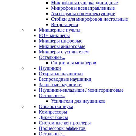
Микрофоны суперкардиоидные
Микрофоны всенаправленные
Аксессуары и комплектующие
Стойки для микрофонов настольные
Ветрозащита
Микшерные пульты
FOH микшеры
Микшеры цифровые
Микшеры аналоговые
Микшеры с усилителем
Остальные...
Опции для микшеров
Наушники
Открытые наушники
Беспроводные наушники
Закрытые наушники
Наушники-вкладыши / мониторинговые
Остальные...
Усилители для наушников
Обработка звука
Компрессоры
Директ боксы
Системные контроллеры
Процессоры эффектов
Остальные...