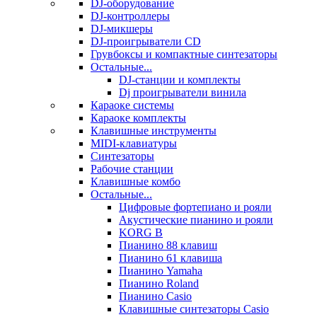
DJ-оборудование
DJ-контроллеры
DJ-микшеры
DJ-проигрыватели CD
Грувбоксы и компактные синтезаторы
Остальные...
DJ-станции и комплекты
Dj проигрыватели винила
Караоке системы
Караоке комплекты
Клавишные инструменты
MIDI-клавиатуры
Синтезаторы
Рабочие станции
Клавишные комбо
Остальные...
Цифровые фортепиано и рояли
Акустические пианино и рояли
KORG B
Пианино 88 клавиш
Пианино 61 клавиша
Пианино Yamaha
Пианино Roland
Пианино Casio
Клавишные синтезаторы Casio