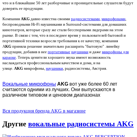
что и в ближайшие 50 лет разборчивые и проницательные слушатели будут
доверять ее продукции.
Kомпания
AKG
давно известна своими
радиосистемами
,
микрофонами
,
беспроводными Hi-Fi наушниками и Surround-системами для домашних
кинотеатров, которые сразу же стали бесспорными лидерами на этом
рынке. В связи с тем, что в последнее время у пользователей бытовой и
портативной техники возросли требования к ее качеству, компания
A
KG
приняла решение значительно расширить "бытовую" линейку
продукции, добавив в нее
портативные
наушники
и даже
микрофоны для
караоке
. Теперь ценители хорошего звука имеют возможность
наслаждаться профессиональным качеством и дома, и на
улице.
AKG
микрофоны,
наушники
, радиосистемы, Австрия.
Вокальные микрофоны
AKG
вот уже более 60 лет
считаются одними из лучших. Они выпускаются в
различном типовом и ценовом диапазонах
Вся продукция бренда AKG в магазине
Другие
вокальные радиосистемы AKG