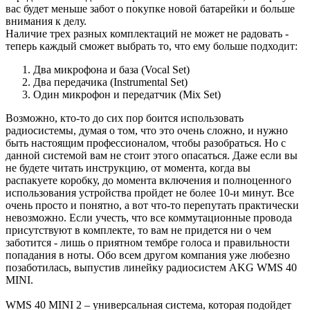
вас будет меньше забот о покупке новой батарейки и больше
внимания к делу.
Наличие трех разных комплектаций не может не радовать -
теперь каждый сможет выбрать то, что ему больше подходит:
Два микрофона и база (Vocal Set)
Два передачика (Instrumental Set)
Один микрофон и передатчик (Mix Set)
Возможно, кто-то до сих пор боится использовать
радиосистемы, думая о том, что это очень сложно, и нужно
быть настоящим профессионалом, чтобы разобраться. Но с
данной системой вам не стоит этого опасаться. Даже если вы
не будете читать инструкцию, от момента, когда вы
распакуете коробку, до момента включения и полноценного
использования устройства пройдет не более 10-и минут. Все
очень просто и понятно, а вот что-то перепутать практически
невозможно. Если учесть, что все коммутационные провода
присутствуют в комплекте, то вам не придется ни о чем
заботится - лишь о приятном тембре голоса и правильности
попадания в ноты. Обо всем другом компания уже любезно
позаботилась, выпустив линейку радиосистем AKG WMS 40
MINI.
WMS 40 MINI 2 – универсальная система, которая подойдет