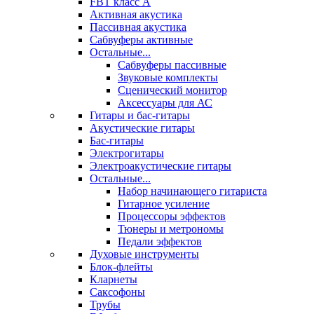
FBT класс А
Активная акустика
Пассивная акустика
Сабвуферы активные
Остальные...
Сабвуферы пассивные
Звуковые комплекты
Сценический монитор
Аксессуары для АС
Гитары и бас-гитары
Акустические гитары
Бас-гитары
Электрогитары
Электроакустические гитары
Остальные...
Набор начинающего гитариста
Гитарное усиление
Процессоры эффектов
Тюнеры и метрономы
Педали эффектов
Духовые инструменты
Блок-флейты
Кларнеты
Саксофоны
Трубы