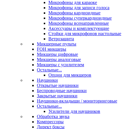
Микрофоны для караоке
Микрофоны для записи голоса
Микрофоны кардиоидные
Микрофоны суперкардиоидные
Микрофоны всенаправленные
Аксессуары и комплектующие
Стойки для микрофонов настольные
Ветрозащита
Микшерные пульты
FOH микшеры
Микшеры цифровые
Микшеры аналоговые
Микшеры с усилителем
Остальные...
Опции для микшеров
Наушники
Открытые наушники
Беспроводные наушники
Закрытые наушники
Наушники-вкладыши / мониторинговые
Остальные...
Усилители для наушников
Обработка звука
Компрессоры
Директ боксы