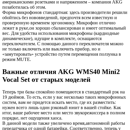
американскими розетками и напряжением – компания AKG
позаботилась об этом.
Форма микрофонов стандартная: здесь производители решили
обойтись без нововведений, предпочтя всем известную и
проверенную временем эргономику. Микрофон отлично
лежит в руке,он хорошо сбалансирован и имеет оптимальный
вес. Для удобства использования микрофоны (кардиодные
динамические), идущие в комплекте, оснащаются
переключателем. С помощью данного переключателя можно
не только включить или выключить прибор, но и
«замутировать» устройство путем перемещения ползунка в
режим MUTE.
Важные отличия AKG WMS40 Mini2
Vocal Set от старых моделей
Теперь три базы спокойно помещаются в стандартный рэк на
19 дюймов. То есть, если у вас несколько таких микрофонных
систем, вам не придется искать место, где их разместить:
нужен всего лишь один рэковый юнит в вашей стойке. Как
итог, ваше рабочее место или место звукорежиссера в полном
порядке, нет ощущения хаоса.
В данной модели также увеличено время,автономной работы
передатчика от одной батарейки. Соответственно, теперь у