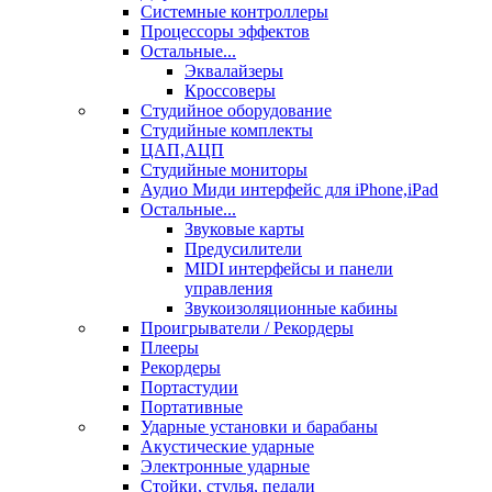
Системные контроллеры
Процессоры эффектов
Остальные...
Эквалайзеры
Кроссоверы
Студийное оборудование
Студийные комплекты
ЦАП,АЦП
Студийные мониторы
Аудио Миди интерфейс для iPhone,iPad
Остальные...
Звуковые карты
Предусилители
MIDI интерфейсы и панели
управления
Звукоизоляционные кабины
Проигрыватели / Рекордеры
Плееры
Рекордеры
Портастудии
Портативные
Ударные установки и барабаны
Акустические ударные
Электронные ударные
Стойки, стулья, педали