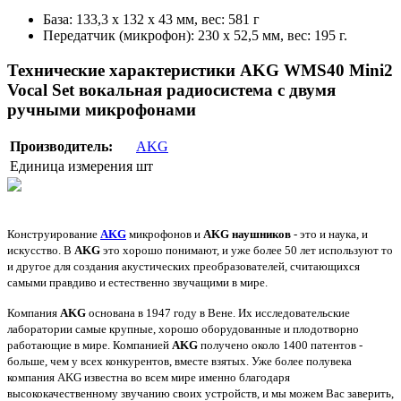
База: 133,3 х 132 х 43 мм, вес: 581 г
Передатчик (микрофон): 230 х 52,5 мм, вес: 195 г.
Технические характеристики AKG WMS40 Mini2
Vocal Set вокальная радиосистема c двумя
ручными микрофонами
Производитель:
AKG
Единица измерения
шт
Конструирование
AKG
микрофонов и
AKG наушников
- это и наука, и
искусство. В
AKG
это хорошо понимают, и уже более 50 лет используют то
и другое для создания акустических преобразователей, считающихся
самыми правдиво и естественно звучащими в мире.
Компания
AKG
основана в 1947 году в Вене. Их исследовательские
лаборатории самые крупные, хорошо оборудованные и плодотворно
работающие в мире. Компанией
AKG
получено около 1400 патентов -
больше, чем у всех конкурентов, вместе взятых.
Уже более полувека
компания AKG известна во всем мире именно благодаря
высококачественному звучанию своих устройств, и мы можем Вас заверить,