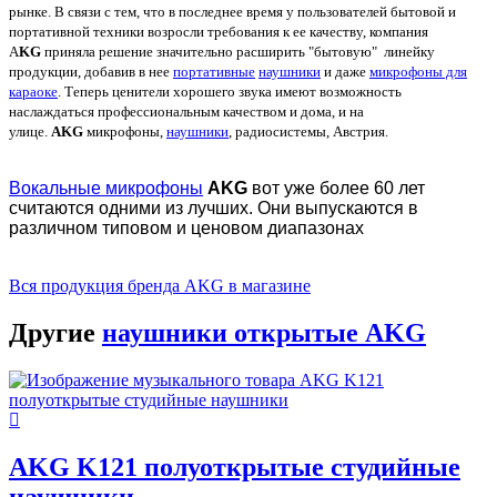
рынке. В связи с тем, что в последнее время у пользователей бытовой и
портативной техники возросли требования к ее качеству, компания
A
KG
приняла решение значительно расширить "бытовую" линейку
продукции, добавив в нее
портативные
наушники
и даже
микрофоны для
караоке
. Теперь ценители хорошего звука имеют возможность
наслаждаться профессиональным качеством и дома, и на
улице.
AKG
микрофоны,
наушники
, радиосистемы, Австрия.
Вокальные микрофоны
AKG
вот уже более 60 лет
считаются одними из лучших. Они выпускаются в
различном типовом и ценовом диапазонах
Вся продукция бренда AKG в магазине
Другие
наушники открытые AKG
AKG K121 полуоткрытые студийные
наушники