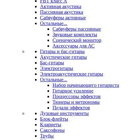
FBT класс А
Активная акустика
Пассивная акустика
Сабвуферы активные
Остальные...
Сабвуферы пассивные
Звуковые комплекты
Сценический монитор
Аксессуары для АС
Гитары и бас-гитары
Акустические гитары
Бас-гитары
Электрогитары
Электроакустические гитары
Остальные...
Набор начинающего гитариста
Гитарное усиление
Процессоры эффектов
Тюнеры и метрономы
Педали эффектов
Духовые инструменты
Блок-флейты
Кларнеты
Саксофоны
Трубы