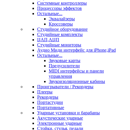
Системные контроллеры
Процессоры эффектов
Остальные...
Эквалайзеры
Кроссоверы
Студийное оборудование
Студийные комплекты
ЦАП,АЦП
Студийные мониторы
Аудио Миди интерфейс для iPhone,iPad
Остальные...
Звуковые карты
Предусилители
MIDI интерфейсы и панели
управления
Звукоизоляционные кабины
Проигрыватели / Рекордеры
Плееры
Рекордеры
Портастудии
Портативные
Ударные установки и барабаны
Акустические ударные
Электронные ударные
Стойки, стулья, педали