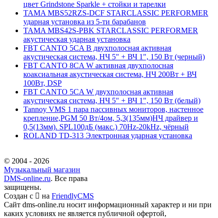
цвет Grindstone Sparkle + стойки и тарелки
TAMA MBS52RZS-DCF STARCLASSIC PERFORMER
ударная установка из 5-ти барабанов
TAMA MBS42S-PBK STARCLASSIC PERFORMER
акустическая ударная установка
FBT CANTO 5CA B двухполосная активная
акустическая система, НЧ 5" + ВЧ 1", 150 Вт (черный)
FBT CANTO 8CA W активная двухполосная
коаксиальная акустическая система, НЧ 200Вт + ВЧ
100Вт, DSP
FBT CANTO 5CA W двухполосная активная
акустическая система, НЧ 5" + ВЧ 1", 150 Вт (белый)
Tannoy VMS 1 пара пассивных мониторов, настенное
крепление,PGM 50 Вт/4ом, 5,3(135мм)НЧ драйвер и
0,5(13мм). SPL100дБ (макс.) 70Hz-20kHz, чёрный
ROLAND TD-313 Электронная ударная установка
© 2004 - 2026
Музыкальный магазин
DMS-online.ru
. Все права
защищены.
Создан с
на
FriendlyCMS
Сайт dms-online.ru носит информационный характер и ни при
каких условиях не является публичной офертой,