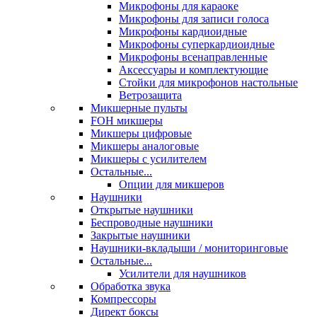
Микрофоны для караоке
Микрофоны для записи голоса
Микрофоны кардиоидные
Микрофоны суперкардиоидные
Микрофоны всенаправленные
Аксессуары и комплектующие
Стойки для микрофонов настольные
Ветрозащита
Микшерные пульты
FOH микшеры
Микшеры цифровые
Микшеры аналоговые
Микшеры с усилителем
Остальные...
Опции для микшеров
Наушники
Открытые наушники
Беспроводные наушники
Закрытые наушники
Наушники-вкладыши / мониторинговые
Остальные...
Усилители для наушников
Обработка звука
Компрессоры
Директ боксы