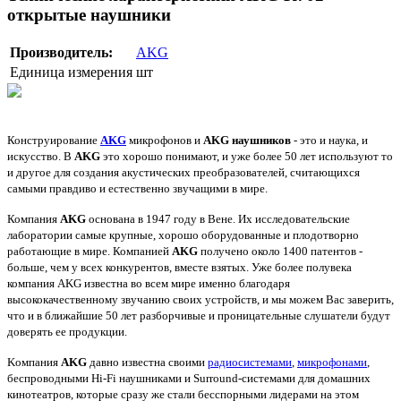
открытые наушники
Производитель:
AKG
Единица измерения
шт
Конструирование
AKG
микрофонов и
AKG наушников
- это и наука, и
искусство. В
AKG
это хорошо понимают, и уже более 50 лет используют то
и другое для создания акустических преобразователей, считающихся
самыми правдиво и естественно звучащими в мире.
Компания
AKG
основана в 1947 году в Вене. Их исследовательские
лаборатории самые крупные, хорошо оборудованные и плодотворно
работающие в мире. Компанией
AKG
получено около 1400 патентов -
больше, чем у всех конкурентов, вместе взятых.
Уже более полувека
компания AKG известна во всем мире именно благодаря
высококачественному звучанию своих устройств, и мы можем Вас заверить,
что и в ближайшие 50 лет разборчивые и проницательные слушатели будут
доверять ее продукции.
Kомпания
AKG
давно известна своими
радиосистемами
,
микрофонами
,
беспроводными Hi-Fi наушниками и Surround-системами для домашних
кинотеатров, которые сразу же стали бесспорными лидерами на этом