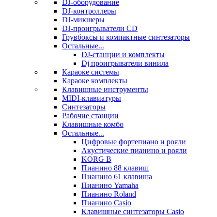
DJ-оборудование
DJ-контроллеры
DJ-микшеры
DJ-проигрыватели CD
Грувбоксы и компактные синтезаторы
Остальные...
DJ-станции и комплекты
Dj проигрыватели винила
Караоке системы
Караоке комплекты
Клавишные инструменты
MIDI-клавиатуры
Синтезаторы
Рабочие станции
Клавишные комбо
Остальные...
Цифровые фортепиано и рояли
Акустические пианино и рояли
KORG B
Пианино 88 клавиш
Пианино 61 клавиша
Пианино Yamaha
Пианино Roland
Пианино Casio
Клавишные синтезаторы Casio