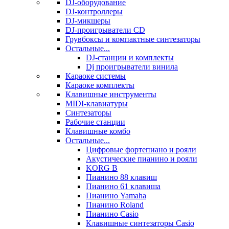
DJ-оборудование
DJ-контроллеры
DJ-микшеры
DJ-проигрыватели CD
Грувбоксы и компактные синтезаторы
Остальные...
DJ-станции и комплекты
Dj проигрыватели винила
Караоке системы
Караоке комплекты
Клавишные инструменты
MIDI-клавиатуры
Синтезаторы
Рабочие станции
Клавишные комбо
Остальные...
Цифровые фортепиано и рояли
Акустические пианино и рояли
KORG B
Пианино 88 клавиш
Пианино 61 клавиша
Пианино Yamaha
Пианино Roland
Пианино Casio
Клавишные синтезаторы Casio