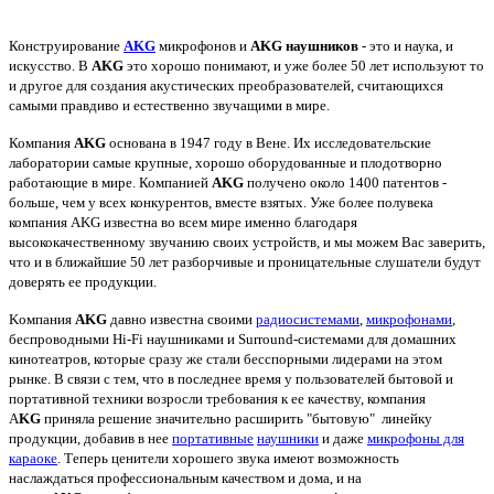
Конструирование
AKG
микрофонов и
AKG наушников
- это и наука, и
искусство. В
AKG
это хорошо понимают, и уже более 50 лет используют то
и другое для создания акустических преобразователей, считающихся
самыми правдиво и естественно звучащими в мире.
Компания
AKG
основана в 1947 году в Вене. Их исследовательские
лаборатории самые крупные, хорошо оборудованные и плодотворно
работающие в мире. Компанией
AKG
получено около 1400 патентов -
больше, чем у всех конкурентов, вместе взятых.
Уже более полувека
компания AKG известна во всем мире именно благодаря
высококачественному звучанию своих устройств, и мы можем Вас заверить,
что и в ближайшие 50 лет разборчивые и проницательные слушатели будут
доверять ее продукции.
Kомпания
AKG
давно известна своими
радиосистемами
,
микрофонами
,
беспроводными Hi-Fi наушниками и Surround-системами для домашних
кинотеатров, которые сразу же стали бесспорными лидерами на этом
рынке. В связи с тем, что в последнее время у пользователей бытовой и
портативной техники возросли требования к ее качеству, компания
A
KG
приняла решение значительно расширить "бытовую" линейку
продукции, добавив в нее
портативные
наушники
и даже
микрофоны для
караоке
. Теперь ценители хорошего звука имеют возможность
наслаждаться профессиональным качеством и дома, и на