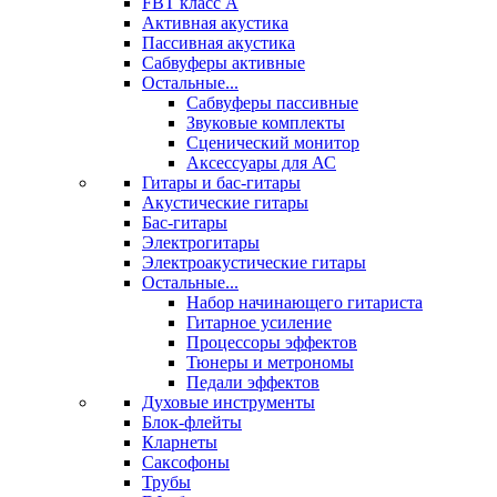
FBT класс А
Активная акустика
Пассивная акустика
Сабвуферы активные
Остальные...
Сабвуферы пассивные
Звуковые комплекты
Сценический монитор
Аксессуары для АС
Гитары и бас-гитары
Акустические гитары
Бас-гитары
Электрогитары
Электроакустические гитары
Остальные...
Набор начинающего гитариста
Гитарное усиление
Процессоры эффектов
Тюнеры и метрономы
Педали эффектов
Духовые инструменты
Блок-флейты
Кларнеты
Саксофоны
Трубы