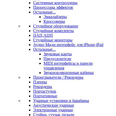
Системные контроллеры
Процессоры эффектов
Остальные...
Эквалайзеры
Кроссоверы
Студийное оборудование
Студийные комплекты
ЦАП,АЦП
Студийные мониторы
Аудио Миди интерфейс для iPhone,iPad
Остальные...
Звуковые карты
Предусилители
MIDI интерфейсы и панели
управления
Звукоизоляционные кабины
Проигрыватели / Рекордеры
Плееры
Рекордеры
Портастудии
Портативные
Ударные установки и барабаны
Акустические ударные
Электронные ударные
Стойки, стулья, педали