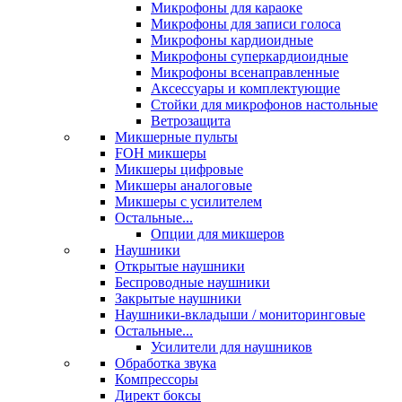
Микрофоны для караоке
Микрофоны для записи голоса
Микрофоны кардиоидные
Микрофоны суперкардиоидные
Микрофоны всенаправленные
Аксессуары и комплектующие
Стойки для микрофонов настольные
Ветрозащита
Микшерные пульты
FOH микшеры
Микшеры цифровые
Микшеры аналоговые
Микшеры с усилителем
Остальные...
Опции для микшеров
Наушники
Открытые наушники
Беспроводные наушники
Закрытые наушники
Наушники-вкладыши / мониторинговые
Остальные...
Усилители для наушников
Обработка звука
Компрессоры
Директ боксы