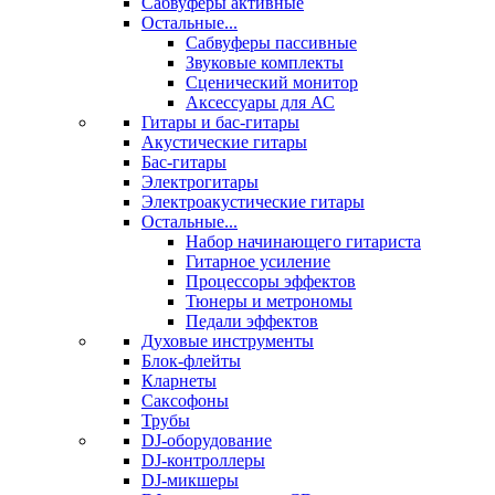
Сабвуферы активные
Остальные...
Сабвуферы пассивные
Звуковые комплекты
Сценический монитор
Аксессуары для АС
Гитары и бас-гитары
Акустические гитары
Бас-гитары
Электрогитары
Электроакустические гитары
Остальные...
Набор начинающего гитариста
Гитарное усиление
Процессоры эффектов
Тюнеры и метрономы
Педали эффектов
Духовые инструменты
Блок-флейты
Кларнеты
Саксофоны
Трубы
DJ-оборудование
DJ-контроллеры
DJ-микшеры