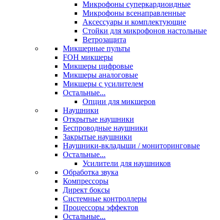
Микрофоны суперкардиоидные
Микрофоны всенаправленные
Аксессуары и комплектующие
Стойки для микрофонов настольные
Ветрозащита
Микшерные пульты
FOH микшеры
Микшеры цифровые
Микшеры аналоговые
Микшеры с усилителем
Остальные...
Опции для микшеров
Наушники
Открытые наушники
Беспроводные наушники
Закрытые наушники
Наушники-вкладыши / мониторинговые
Остальные...
Усилители для наушников
Обработка звука
Компрессоры
Директ боксы
Системные контроллеры
Процессоры эффектов
Остальные...