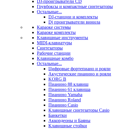
DJ-проигрыватели CD
Грувбоксы и компактные синтезаторы
Остальные...
DJ-станции и комплекты
Dj проигрыватели винила
Караоке системы
Караоке комплекты
Клавишные инструменты
MIDI-клавиатуры
Синтезаторы
Рабочие станции
Клавишные комбо
Остальные...
Цифровые фортепиано и рояли
Акустические пианино и рояли
KORG B
Пианино 88 клавиш
Пианино 61 клавиша
Пианино Yamaha
Пианино Roland
Пианино Casio
Клавишные синтезаторы Casio
Банкетки
Аккордеоны и Баяны
Клавишные стойки