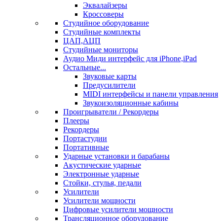
Эквалайзеры
Кроссоверы
Студийное оборудование
Студийные комплекты
ЦАП,АЦП
Студийные мониторы
Аудио Миди интерфейс для iPhone,iPad
Остальные...
Звуковые карты
Предусилители
MIDI интерфейсы и панели управления
Звукоизоляционные кабины
Проигрыватели / Рекордеры
Плееры
Рекордеры
Портастудии
Портативные
Ударные установки и барабаны
Акустические ударные
Электронные ударные
Стойки, стулья, педали
Усилители
Усилители мощности
Цифровые усилители мощности
Трансляционное оборудование