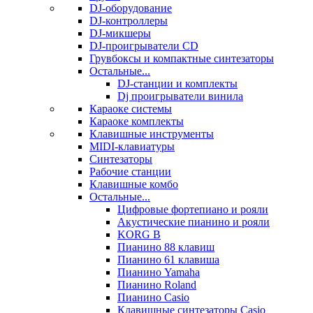
DJ-оборудование
DJ-контроллеры
DJ-микшеры
DJ-проигрыватели CD
Грувбоксы и компактные синтезаторы
Остальные...
DJ-станции и комплекты
Dj проигрыватели винила
Караоке системы
Караоке комплекты
Клавишные инструменты
MIDI-клавиатуры
Синтезаторы
Рабочие станции
Клавишные комбо
Остальные...
Цифровые фортепиано и рояли
Акустические пианино и рояли
KORG B
Пианино 88 клавиш
Пианино 61 клавиша
Пианино Yamaha
Пианино Roland
Пианино Casio
Клавишные синтезаторы Casio