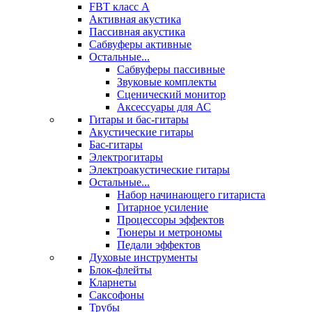
FBT класс А
Активная акустика
Пассивная акустика
Сабвуферы активные
Остальные...
Сабвуферы пассивные
Звуковые комплекты
Сценический монитор
Аксессуары для АС
Гитары и бас-гитары
Акустические гитары
Бас-гитары
Электрогитары
Электроакустические гитары
Остальные...
Набор начинающего гитариста
Гитарное усиление
Процессоры эффектов
Тюнеры и метрономы
Педали эффектов
Духовые инструменты
Блок-флейты
Кларнеты
Саксофоны
Трубы