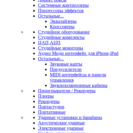
Системные контроллеры
Процессоры эффектов
Остальные...
Эквалайзеры
Кроссоверы
Студийное оборудование
Студийные комплекты
ЦАП,АЦП
Студийные мониторы
Аудио Миди интерфейс для iPhone,iPad
Остальные...
Звуковые карты
Предусилители
MIDI интерфейсы и панели
управления
Звукоизоляционные кабины
Проигрыватели / Рекордеры
Плееры
Рекордеры
Портастудии
Портативные
Ударные установки и барабаны
Акустические ударные
Электронные ударные