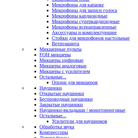
Микрофоны для караоке
Микрофоны для записи голоса
Микрофоны кардиоидные
Микрофоны суперкардиоидные
Микрофоны всенаправленные
Аксессуары и комплектующие
Стойки для микрофонов настольные
Ветрозащита
Микшерные пульты
FOH микшеры
Микшеры цифровые
Микшеры аналоговые
Микшеры с усилителем
Остальные...
Опции для микшеров
Наушники
Открытые наушники
Беспроводные наушники
Закрытые наушники
Наушники-вкладыши / мониторинговые
Остальные...
Усилители для наушников
Обработка звука
Компрессоры
Директ боксы