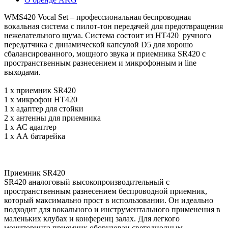
WMS420 Vocal Set – профессиональная беспроводная
вокальная система с пилот-тон передачей для предотвращения
нежелательного шума. Система состоит из HT420 ручного
передатчика с динамической капсулой D5 для хорошо
сбалансированного, мощного звука и приемника SR420 с
пространственным разнесением и микрофонным и line
выходами.
1 х приемник SR420
1 х микрофон HT420
1 х адаптер для стойки
2 х антенны для приемника
1 х АС адаптер
1 х АА батарейка
Приемник SR420
SR420 аналоговый высокопроизводительный с
пространственным разнесением беспроводной приемник,
который максимально прост в использовании. Он идеально
подходит для вокального и инструментального применения в
маленьких клубах и конференц залах. Для легкого
мониторинга приемник оборудован светодиодным