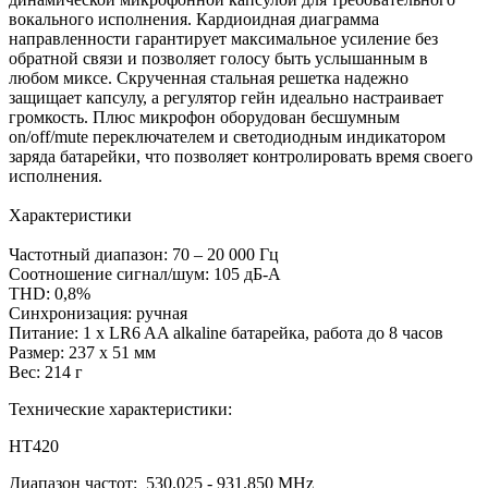
вокального исполнения. Кардиоидная диаграмма
направленности гарантирует максимальное усиление без
обратной связи и позволяет голосу быть услышанным в
любом миксе. Скрученная стальная решетка надежно
защищает капсулу, а регулятор гейн идеально настраивает
громкость. Плюс микрофон оборудован бесшумным
on/off/mute переключателем и светодиодным индикатором
заряда батарейки, что позволяет контролировать время своего
исполнения.
Характеристики
Частотный диапазон: 70 – 20 000 Гц
Соотношение сигнал/шум: 105 дБ-А
THD: 0,8%
Синхронизация: ручная
Питание: 1 х LR6 AA alkaline батарейка, работа до 8 часов
Размер: 237 х 51 мм
Вес: 214 г
Технические характеристики:
HT420
Диапазон частот: 530.025 - 931.850 MHz