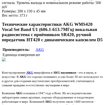
сигнала. Уровень выхода в номинальном режиме работы: 500
mV
Размеры: 200 x 150 x 45 мм
Вес нетто: 373 г
Технические характеристики AKG WMS420
Vocal Set Band U1 (606.1-613.7МГц) вокальная
радиосистема с приёмником SR420, ручной
передатчик HT420 с динамическим капсюлем D5
Производитель:
AKG
Единица измерения
шт
Конструирование
AKG
микрофонов и
AKG наушников
- это и наука, и
искусство. В
AKG
это хорошо понимают, и уже более 50 лет используют то
и другое для создания акустических преобразователей, считающихся
самыми правдиво и естественно звучащими в мире.
Компания
AKG
основана в 1947 году в Вене. Их исследовательские
лаборатории самые крупные, хорошо оборудованные и плодотворно
работающие в мире. Компанией
AKG
получено около 1400 патентов -