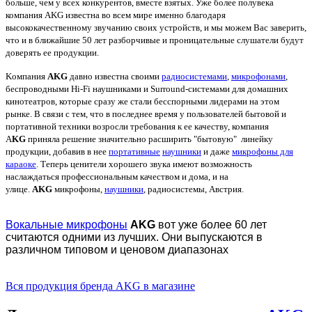
больше, чем у всех конкурентов, вместе взятых.
Уже более полувека
компания AKG известна во всем мире именно благодаря
высококачественному звучанию своих устройств, и мы можем Вас заверить,
что и в ближайшие 50 лет разборчивые и проницательные слушатели будут
доверять ее продукции.
Kомпания
AKG
давно известна своими
радиосистемами
,
микрофонами
,
беспроводными Hi-Fi наушниками и Surround-системами для домашних
кинотеатров, которые сразу же стали бесспорными лидерами на этом
рынке. В связи с тем, что в последнее время у пользователей бытовой и
портативной техники возросли требования к ее качеству, компания
A
KG
приняла решение значительно расширить "бытовую" линейку
продукции, добавив в нее
портативные
наушники
и даже
микрофоны для
караоке
. Теперь ценители хорошего звука имеют возможность
наслаждаться профессиональным качеством и дома, и на
улице.
AKG
микрофоны,
наушники
, радиосистемы, Австрия.
Вокальные микрофоны
AKG
вот уже более 60 лет
считаются одними из лучших. Они выпускаются в
различном типовом и ценовом диапазонах
Вся продукция бренда AKG в магазине