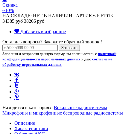
Скидка
~10%
НА СКЛАДЕ: НЕТ В НАЛИЧИИ
АРТИКУЛ: F7913
34385 руб
38206 руб
Добавить в избранное
Остались вопросы? Закажите обратный звонок !
Заказать
Заполняя и отправляя данную форму, вы соглашаетесь с
политикой
конфиденциальности персональных данных
и даю
согласие на
обработку персональных данных
Находится в категориях:
Вокальные радиосистемы
Микрофоны и микрофонные беспроводные радиосистемы
Описание
Характеристики
О бренде AKG