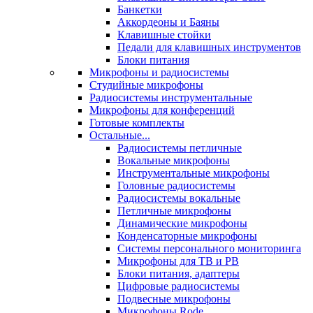
Банкетки
Аккордеоны и Баяны
Клавишные стойки
Педали для клавишных инструментов
Блоки питания
Микрофоны и радиосистемы
Студийные микрофоны
Радиосистемы инструментальные
Микрофоны для конференций
Готовые комплекты
Остальные...
Радиосистемы петличные
Вокальные микрофоны
Инструментальные микрофоны
Головные радиосистемы
Радиосистемы вокальные
Петличные микрофоны
Динамические микрофоны
Конденсаторные микрофоны
Системы персонального мониторинга
Микрофоны для ТВ и РВ
Блоки питания, адаптеры
Цифровые радиосистемы
Подвесные микрофоны
Микрофоны Rode