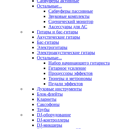
Сабвуферы активные
Остальные...
Сабвуферы пассивные
Звуковые комплекты
Сценический монитор
Аксессуары для АС
Гитары и бас-гитары
Акустические гитары
Бас-гитары
Электрогитары
Электроакустические гитары
Остальные...
Набор начинающего гитариста
Гитарное усиление
Процессоры эффектов
Тюнеры и метрономы
Педали эффектов
Духовые инструменты
Блок-флейты
Кларнеты
Саксофоны
Трубы
DJ-оборудование
DJ-контроллеры
DJ-микшеры