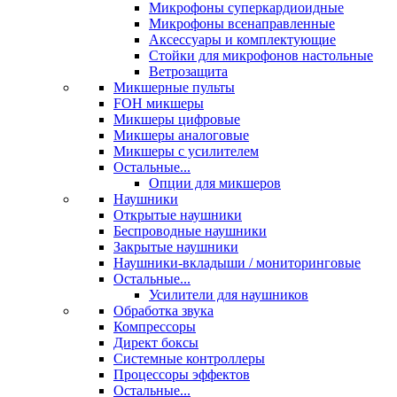
Микрофоны суперкардиоидные
Микрофоны всенаправленные
Аксессуары и комплектующие
Стойки для микрофонов настольные
Ветрозащита
Микшерные пульты
FOH микшеры
Микшеры цифровые
Микшеры аналоговые
Микшеры с усилителем
Остальные...
Опции для микшеров
Наушники
Открытые наушники
Беспроводные наушники
Закрытые наушники
Наушники-вкладыши / мониторинговые
Остальные...
Усилители для наушников
Обработка звука
Компрессоры
Директ боксы
Системные контроллеры
Процессоры эффектов
Остальные...