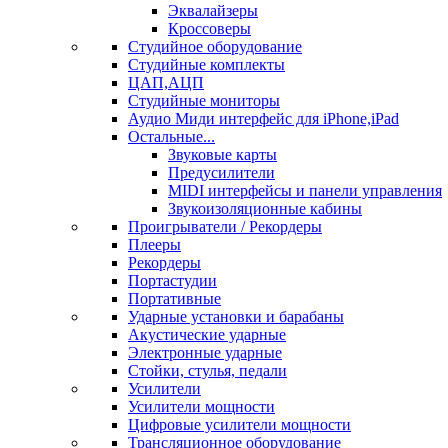
Эквалайзеры
Кроссоверы
Студийное оборудование
Студийные комплекты
ЦАП,АЦП
Студийные мониторы
Аудио Миди интерфейс для iPhone,iPad
Остальные...
Звуковые карты
Предусилители
MIDI интерфейсы и панели управления
Звукоизоляционные кабины
Проигрыватели / Рекордеры
Плееры
Рекордеры
Портастудии
Портативные
Ударные установки и барабаны
Акустические ударные
Электронные ударные
Стойки, стулья, педали
Усилители
Усилители мощности
Цифровые усилители мощности
Трансляционное оборудование