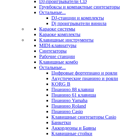
DJ-проигрыватели CD
Грувбоксы и компактные синтезаторы
Остальные...
DJ-станции и комплекты
Dj проигрыватели винила
Караоке системы
Караоке комплекты
Клавишные инструменты
MIDI-клавиатуры
Синтезаторы
Рабочие станции
Клавишные комбо
Остальные...
Цифровые фортепиано и рояли
Акустические пианино и рояли
KORG B
Пианино 88 клавиш
Пианино 61 клавиша
Пианино Yamaha
Пианино Roland
Пианино Casio
Клавишные синтезаторы Casio
Банкетки
Аккордеоны и Баяны
Клавишные стойки