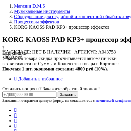
Магазин D.M.S
Музыкальные инструменты
Оборудование для студийной и концертной обработки зв
Процессоры эффектов
KORG KAOSS PAD KP3+ процессор эффектов
KORG KAOSS PAD KP3+ процессор эф
?
НА СКЛАДЕ: НЕТ В НАЛИЧИИ
АРТИКУЛ: A043758
Ещё скидка
48000 руб
У данного товара скидка просчитывается автоматически
в зависимости от Суммы и Количества товара в Корзине :
Покупая 1 шт. экономия составит
4800 руб (10%).
Добавить в избранное
Остались вопросы? Закажите обратный звонок !
Заказать
Заполняя и отправляя данную форму, вы соглашаетесь с
политикой конфиде