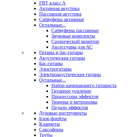
FBT класс А
Активная акустика
Пассивная акустика
Сабвуферы активные
Остальные...
Сабвуферы пассивные
Звуковые комплекты
Сценический монитор
Аксессуары для АС
Гитары и бас-гитары
Акустические гитары
Бас-гитары
Электрогитары
Электроакустические гитары
Остальные...
Набор начинающего гитариста
Гитарное усиление
Процессоры эффектов
Тюнеры и метрономы
Педали эффектов
Духовые инструменты
Блок-флейты
Кларнеты
Саксофоны
Трубы