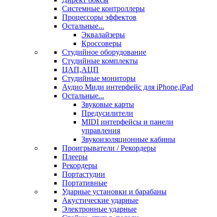
Системные контроллеры
Процессоры эффектов
Остальные...
Эквалайзеры
Кроссоверы
Студийное оборудование
Студийные комплекты
ЦАП,АЦП
Студийные мониторы
Аудио Миди интерфейс для iPhone,iPad
Остальные...
Звуковые карты
Предусилители
MIDI интерфейсы и панели
управления
Звукоизоляционные кабины
Проигрыватели / Рекордеры
Плееры
Рекордеры
Портастудии
Портативные
Ударные установки и барабаны
Акустические ударные
Электронные ударные