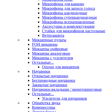
Микрофоны для караоке
Микрофоны для записи голоса
Микрофоны кардиоидные
Микрофоны суперкардиоидные
Микрофоны всенаправленные
Аксессуары и комплектующие
Стойки для микрофонов настольные
Ветрозащита
Микшерные пульты
FOH микшеры
Микшеры цифровые
Микшеры аналоговые
Микшеры с усилителем
Остальные...
Опции для микшеров
Наушники
Открытые наушники
Беспроводные наушники
Закрытые наушники
Наушники-вкладыши / мониторинговые
Остальные...
Усилители для наушников
Обработка звука
Компрессоры
Директ боксы