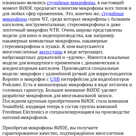
изначально являлись
студийные микрофоны
, в настоящий
момент RØDE предлагает клиентам микрофоны всех типов и
для любых сфер применения. Это, конечно же,
студийные
микрофоны
серии NT, среди которых микрофоны с большим
капсюлем, инструментальные, стереомикрофоны и даже
ленточный микрофон NTR. Очень широко представлены
модели для кино и видеопроизводства, как например
накамерные компактные микрофоны, накамерные
стереомикрофоны и пушки. К ним выпускаются
многочисленные
аксессуары
в виде ветрозащит,
виброзащитных держателей и «удочек». Имеются вокальные
модели для концертного применения с динамическим и
конденсаторным капсюлем. Производятся специальные
модели: микрофон с удлинённой ручкой для корреспондентов
Reporter и микрофон с
USB
интерфейсом для видеоблогеров
Podcaster. Есть и миниатюрные микрофоны в виде петличек и
головных гарнитур. Большое внимание RØDE уделяет
разработке микрофонов для многоканальной записи.
Последним крупным приобретением RØDE стала компания
Soundfield, входящая теперь в состав группы компаний
Freedman Electronics и специализирующаяся на производстве
surround-микрофонов.
Приобретая микрофоны RØDE, вы получаете
гарантированное качество, подтверждённое многолетним