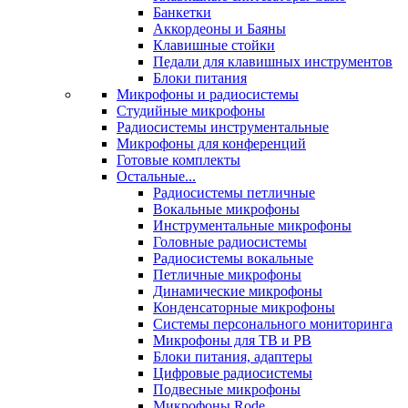
Банкетки
Аккордеоны и Баяны
Клавишные стойки
Педали для клавишных инструментов
Блоки питания
Микрофоны и радиосистемы
Студийные микрофоны
Радиосистемы инструментальные
Микрофоны для конференций
Готовые комплекты
Остальные...
Радиосистемы петличные
Вокальные микрофоны
Инструментальные микрофоны
Головные радиосистемы
Радиосистемы вокальные
Петличные микрофоны
Динамические микрофоны
Конденсаторные микрофоны
Системы персонального мониторинга
Микрофоны для ТВ и РВ
Блоки питания, адаптеры
Цифровые радиосистемы
Подвесные микрофоны
Микрофоны Rode