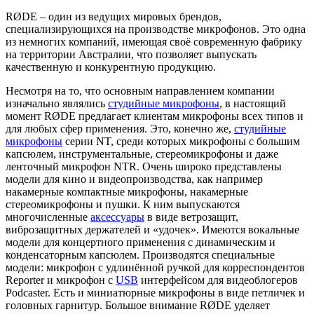
RØDE – один из ведущих мировых брендов,
специализирующихся на производстве микрофонов. Это одна
из немногих компаний, имеющая своё современную фабрику
на территории Австралии, что позволяет выпускать
качественную и конкурентную продукцию.
Несмотря на то, что основным направлением компании
изначально являлись
студийные микрофоны
, в настоящий
момент RØDE предлагает клиентам микрофоны всех типов и
для любых сфер применения. Это, конечно же,
студийные
микрофоны
серии NT, среди которых микрофоны с большим
капсюлем, инструментальные, стереомикрофоны и даже
ленточный микрофон NTR. Очень широко представлены
модели для кино и видеопроизводства, как например
накамерные компактные микрофоны, накамерные
стереомикрофоны и пушки. К ним выпускаются
многочисленные
аксессуары
в виде ветрозащит,
виброзащитных держателей и «удочек». Имеются вокальные
модели для концертного применения с динамическим и
конденсаторным капсюлем. Производятся специальные
модели: микрофон с удлинённой ручкой для корреспондентов
Reporter и микрофон с
USB
интерфейсом для видеоблогеров
Podcaster. Есть и миниатюрные микрофоны в виде петличек и
головных гарнитур. Большое внимание RØDE уделяет