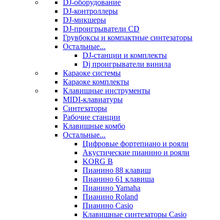
DJ-оборудование
DJ-контроллеры
DJ-микшеры
DJ-проигрыватели CD
Грувбоксы и компактные синтезаторы
Остальные...
DJ-станции и комплекты
Dj проигрыватели винила
Караоке системы
Караоке комплекты
Клавишные инструменты
MIDI-клавиатуры
Синтезаторы
Рабочие станции
Клавишные комбо
Остальные...
Цифровые фортепиано и рояли
Акустические пианино и рояли
KORG B
Пианино 88 клавиш
Пианино 61 клавиша
Пианино Yamaha
Пианино Roland
Пианино Casio
Клавишные синтезаторы Casio