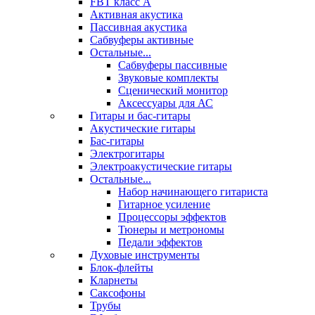
FBT класс А
Активная акустика
Пассивная акустика
Сабвуферы активные
Остальные...
Сабвуферы пассивные
Звуковые комплекты
Сценический монитор
Аксессуары для АС
Гитары и бас-гитары
Акустические гитары
Бас-гитары
Электрогитары
Электроакустические гитары
Остальные...
Набор начинающего гитариста
Гитарное усиление
Процессоры эффектов
Тюнеры и метрономы
Педали эффектов
Духовые инструменты
Блок-флейты
Кларнеты
Саксофоны
Трубы