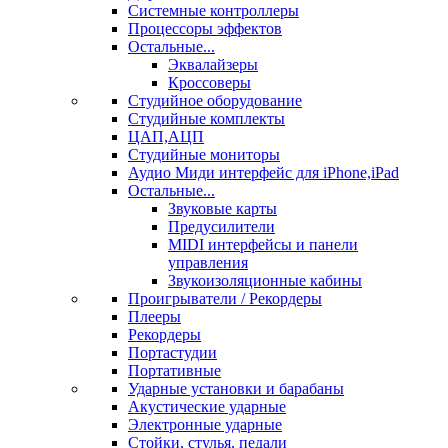
Системные контроллеры
Процессоры эффектов
Остальные...
Эквалайзеры
Кроссоверы
Студийное оборудование
Студийные комплекты
ЦАП,АЦП
Студийные мониторы
Аудио Миди интерфейс для iPhone,iPad
Остальные...
Звуковые карты
Предусилители
MIDI интерфейсы и панели
управления
Звукоизоляционные кабины
Проигрыватели / Рекордеры
Плееры
Рекордеры
Портастудии
Портативные
Ударные установки и барабаны
Акустические ударные
Электронные ударные
Стойки, стулья, педали