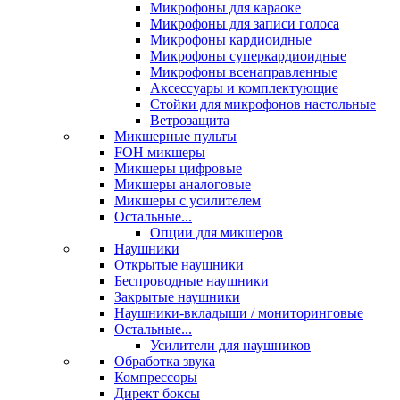
Микрофоны для караоке
Микрофоны для записи голоса
Микрофоны кардиоидные
Микрофоны суперкардиоидные
Микрофоны всенаправленные
Аксессуары и комплектующие
Стойки для микрофонов настольные
Ветрозащита
Микшерные пульты
FOH микшеры
Микшеры цифровые
Микшеры аналоговые
Микшеры с усилителем
Остальные...
Опции для микшеров
Наушники
Открытые наушники
Беспроводные наушники
Закрытые наушники
Наушники-вкладыши / мониторинговые
Остальные...
Усилители для наушников
Обработка звука
Компрессоры
Директ боксы