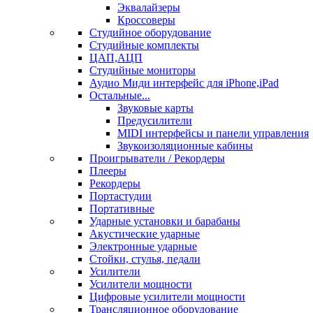
Эквалайзеры
Кроссоверы
Студийное оборудование
Студийные комплекты
ЦАП,АЦП
Студийные мониторы
Аудио Миди интерфейс для iPhone,iPad
Остальные...
Звуковые карты
Предусилители
MIDI интерфейсы и панели управления
Звукоизоляционные кабины
Проигрыватели / Рекордеры
Плееры
Рекордеры
Портастудии
Портативные
Ударные установки и барабаны
Акустические ударные
Электронные ударные
Стойки, стулья, педали
Усилители
Усилители мощности
Цифровые усилители мощности
Трансляционное оборудование