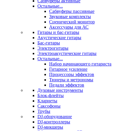
Сабвуферы активные
Остальные...
Сабвуферы пассивные
Звуковые комплекты
Сценический монитор
Аксессуары для АС
Гитары и бас-гитары
Акустические гитары
Бас-гитары
Электрогитары
Электроакустические гитары
Остальные...
Набор начинающего гитариста
Гитарное усиление
Процессоры эффектов
Тюнеры и метрономы
Педали эффектов
Духовые инструменты
Блок-флейты
Кларнеты
Саксофоны
Трубы
DJ-оборудование
DJ-контроллеры
DJ-микшеры