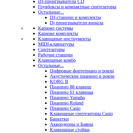
DJ-проигрыватели CD
Грувбоксы и компактные синтезаторы
Остальные...
DJ-станции и комплекты
Dj проигрыватели винила
Караоке системы
Караоке комплекты
Клавишные инструменты
MIDI-клавиатуры
Синтезаторы
Рабочие станции
Клавишные комбо
Остальные...
Цифровые фортепиано и рояли
Акустические пианино и рояли
KORG B
Пианино 88 клавиш
Пианино 61 клавиша
Пианино Yamaha
Пианино Roland
Пианино Casio
Клавишные синтезаторы Casio
Банкетки
Аккордеоны и Баяны
Клавишные стойки