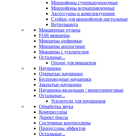
Микрофоны суперкардиоидные
Микрофоны всенаправленные
Аксессуары и комплектующие
Стойки для микрофонов настольные
Ветрозащита
Микшерные пульты
FOH микшеры
Микшеры цифровые
Микшеры аналоговые
Микшеры с усилителем
Остальные...
Опции для микшеров
Наушники
Открытые наушники
Беспроводные наушники
Закрытые наушники
Наушники-вкладыши / мониторинговые
Остальные...
Усилители для наушников
Обработка звука
Компрессоры
Директ боксы
Системные контроллеры
Процессоры эффектов
Остальные...