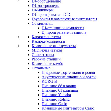
DJ-оборудование
DJ-контроллеры
DJ-микшеры
DJ-проигрыватели CD
Грувбоксы и компактные синтезаторы
Остальные...
DJ-станции и комплекты
Dj проигрыватели винила
Караоке системы
Караоке комплекты
Клавишные инструменты
MIDI-клавиатуры
Синтезаторы
Рабочие станции
Клавишные комбо
Остальные...
Цифровые фортепиано и рояли
Акустические пианино и рояли
KORG B
Пианино 88 клавиш
Пианино 61 клавиша
Пианино Yamaha
Пианино Roland
Пианино Casio
Клавишные синтезаторы Casio