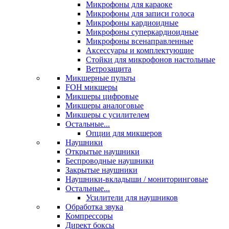
Микрофоны для караоке
Микрофоны для записи голоса
Микрофоны кардиоидные
Микрофоны суперкардиоидные
Микрофоны всенаправленные
Аксессуары и комплектующие
Стойки для микрофонов настольные
Ветрозащита
Микшерные пульты
FOH микшеры
Микшеры цифровые
Микшеры аналоговые
Микшеры с усилителем
Остальные...
Опции для микшеров
Наушники
Открытые наушники
Беспроводные наушники
Закрытые наушники
Наушники-вкладыши / мониторинговые
Остальные...
Усилители для наушников
Обработка звука
Компрессоры
Директ боксы