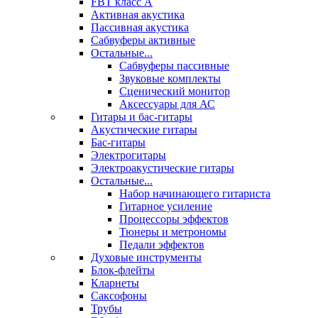
FBT класс А
Активная акустика
Пассивная акустика
Сабвуферы активные
Остальные...
Сабвуферы пассивные
Звуковые комплекты
Сценический монитор
Аксессуары для АС
Гитары и бас-гитары
Акустические гитары
Бас-гитары
Электрогитары
Электроакустические гитары
Остальные...
Набор начинающего гитариста
Гитарное усиление
Процессоры эффектов
Тюнеры и метрономы
Педали эффектов
Духовые инструменты
Блок-флейты
Кларнеты
Саксофоны
Трубы