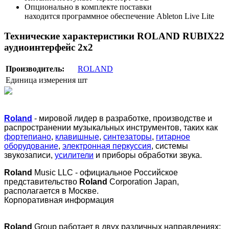
Опционально в комплекте поставки
находится программное обеспечение Ableton Live Lite
Технические характеристики ROLAND RUBIX22
аудиоинтерфейс 2х2
Производитель:
ROLAND
Единица измерения
шт
Roland
- мировой лидер в разработке, производстве и
распространении музыкальных инструментов, таких как
фортепиано
,
клавишные
,
синтезаторы
,
гитарное
оборудование
,
электронная перкуссия
, системы
звукозаписи,
усилители
и приборы обработки звука.
Roland
Music LLC - официальное Российское
представительство
Roland
Corporation Japan,
располагается в Москве.
Корпоративная информация
Roland
Group работает в двух различных направлениях: