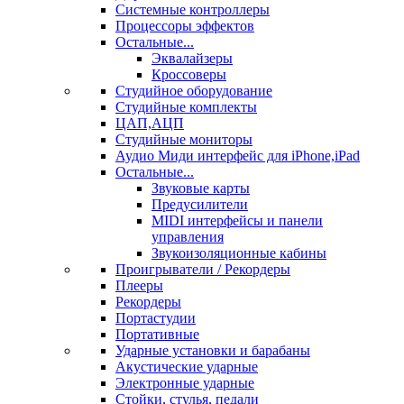
Системные контроллеры
Процессоры эффектов
Остальные...
Эквалайзеры
Кроссоверы
Студийное оборудование
Студийные комплекты
ЦАП,АЦП
Студийные мониторы
Аудио Миди интерфейс для iPhone,iPad
Остальные...
Звуковые карты
Предусилители
MIDI интерфейсы и панели
управления
Звукоизоляционные кабины
Проигрыватели / Рекордеры
Плееры
Рекордеры
Портастудии
Портативные
Ударные установки и барабаны
Акустические ударные
Электронные ударные
Стойки, стулья, педали