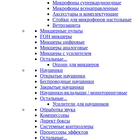
Микрофоны суперкардиоидные
Микрофоны всенаправленные
Аксессуары и комплектующие
Стойки для микрофонов настольные
Ветрозащита
Микшерные пульты
FOH микшеры
Микшеры цифровые
Микшеры аналоговые
Микшеры с усилителем
Остальные...
Опции для микшеров
Наушники
Открытые наушники
Беспроводные наушники
Закрытые наушники
Наушники-вкладыши / мониторинговые
Остальные...
Усилители для наушников
Обработка звука
Компрессоры
Директ боксы
Системные контроллеры
Процессоры эффектов
Остальные...