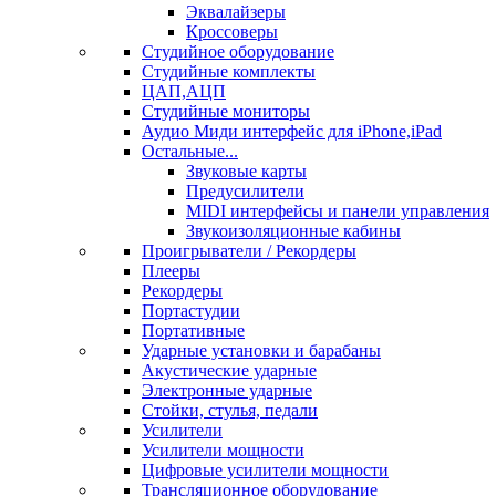
Эквалайзеры
Кроссоверы
Студийное оборудование
Студийные комплекты
ЦАП,АЦП
Студийные мониторы
Аудио Миди интерфейс для iPhone,iPad
Остальные...
Звуковые карты
Предусилители
MIDI интерфейсы и панели управления
Звукоизоляционные кабины
Проигрыватели / Рекордеры
Плееры
Рекордеры
Портастудии
Портативные
Ударные установки и барабаны
Акустические ударные
Электронные ударные
Стойки, стулья, педали
Усилители
Усилители мощности
Цифровые усилители мощности
Трансляционное оборудование