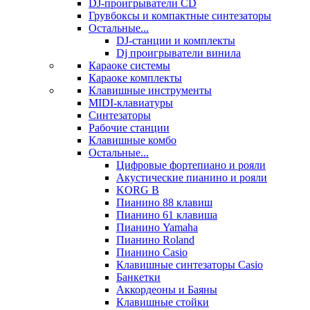
DJ-проигрыватели CD
Грувбоксы и компактные синтезаторы
Остальные...
DJ-станции и комплекты
Dj проигрыватели винила
Караоке системы
Караоке комплекты
Клавишные инструменты
MIDI-клавиатуры
Синтезаторы
Рабочие станции
Клавишные комбо
Остальные...
Цифровые фортепиано и рояли
Акустические пианино и рояли
KORG B
Пианино 88 клавиш
Пианино 61 клавиша
Пианино Yamaha
Пианино Roland
Пианино Casio
Клавишные синтезаторы Casio
Банкетки
Аккордеоны и Баяны
Клавишные стойки