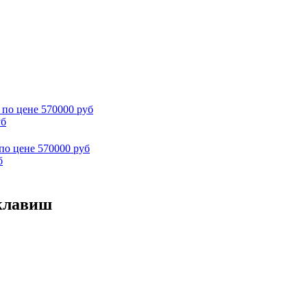
уб
б
 клавиш