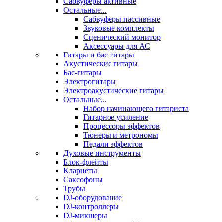
Сабвуферы активные
Остальные...
Сабвуферы пассивные
Звуковые комплекты
Сценический монитор
Аксессуары для АС
Гитары и бас-гитары
Акустические гитары
Бас-гитары
Электрогитары
Электроакустические гитары
Остальные...
Набор начинающего гитариста
Гитарное усиление
Процессоры эффектов
Тюнеры и метрономы
Педали эффектов
Духовые инструменты
Блок-флейты
Кларнеты
Саксофоны
Трубы
DJ-оборудование
DJ-контроллеры
DJ-микшеры