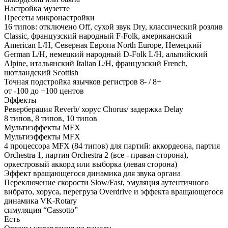
Настройка музетте
Пресеты микронастройки
16 типов: отключено Off, сухой звук Dry, классический розлив
Classic, французский народный F-Folk, американский
American L/H, Северная Европа North Europe, Немецкий
German L/H, немецкий народный D-Folk L/H, альпийский
Alpine, итальянский Italian L/H, французский French,
шотландский Scottish
Точная подстройка язычков регистров 8- / 8+
от -100 до +100 центов
Эффекты
Реверберация Reverb/ хорус Chorus/ задержка Delay
8 типов, 8 типов, 10 типов
Мультиэффекты MFX
Мультиэффекты MFX
4 процессора MFX (84 типов) для партий: аккордеона, партия
Orchestra 1, партия Orchestra 2 (все - правая сторона),
оркестровый аккорд или выборка (левая сторона)
Эффект вращающегося динамика для звука органа
Переключение скорости Slow/Fast, эмуляция аутентичного
вибрато, хоруса, перегруза Overdrive и эффекта вращающегося
динамика VK-Rotary
симуляция “Cassotto”
Есть