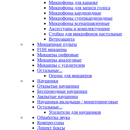
Микрофоны для караоке
Микрофоны для записи голоса
Микрофоны кардиоидные
Микрофоны суперкардиоидные
Микрофоны всенаправленные
Аксессуары и комплектующие
Стойки для микрофонов настольные
Ветрозащита
Микшерные пульты
FOH микшеры
Микшеры цифровые
Микшеры аналоговые
Микшеры с усилителем
Остальные...
Опции для микшеров
Наушники
Открытые наушники
Беспроводные наушники
Закрытые наушники
Наушники-вкладыши / мониторинговые
Остальные...
Усилители для наушников
Обработка звука
Компрессоры
Директ боксы