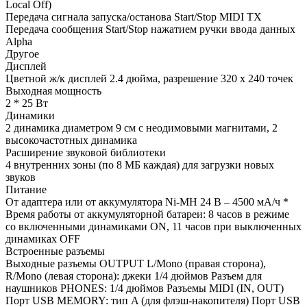
Local Off)
Передача сигнала запуска/останова Start/Stop MIDI TX
Передача сообщения Start/Stop нажатием ручки ввода данных
Alpha
Другое
Дисплей
Цветной ж/к дисплей 2.4 дюйма, разрешение 320 x 240 точек
Выходная мощность
2 * 25 Вт
Динамики
2 динамика диаметром 9 см с неодимовыми магнитами, 2
высокочастотных динамика
Расширение звуковой библиотеки
4 внутренних зоны (по 8 МБ каждая) для загрузки новых
звуков
Питание
От адаптера или от аккумулятора Ni-MH 24 В – 4500 мА/ч *
Время работы от аккумуляторной батареи: 8 часов в режиме
со включенными динамиками ON, 11 часов при выключенных
динамиках OFF
Встроенные разъемы
Выходные разъемы OUTPUT L/Mono (правая сторона),
R/Mono (левая сторона): джеки 1/4 дюймов Разъем для
наушников PHONES: 1/4 дюймов Разъемы MIDI (IN, OUT)
Порт USB MEMORY: тип A (для флэш-накопителя) Порт USB