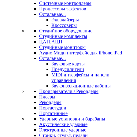
Системные контроллеры
Процессоры эффектов
Остальные...
Эквалайзеры
Кроссоверы
Студийное оборудование
Студийные комплекты
ЦАП,АЦП
Студийные мониторы
Аудио Миди интерфейс для iPhone,iPad
Остальные...
Звуковые карты
Предусилители
MIDI интерфейсы и панели
управления
Звукоизоляционные кабины
Проигрыватели / Рекордеры
Плееры
Рекордеры
Портастудии
Портативные
Ударные установки и барабаны
Акустические ударные
Электронные ударные
Стойки, стулья, педали