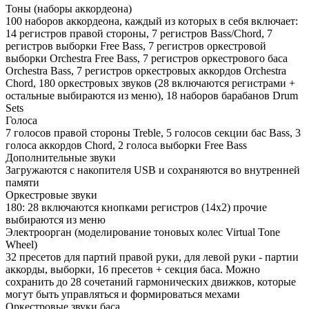
Тоны (наборы аккордеона)
100 наборов аккордеона, каждый из которых в себя включает:
14 регистров правой стороны, 7 регистров Bass/Chord, 7
регистров выборки Free Bass, 7 регистров оркестровой
выборки Orchestra Free Bass, 7 регистров оркестрового баса
Orchestra Bass, 7 регистров оркестровых аккордов Orchestra
Chord, 180 оркестровых звуков (28 включаются регистрами +
остальные выбираются из меню), 18 наборов барабанов Drum
Sets
Голоса
7 голосов правой стороны Treble, 5 голосов секции бас Bass, 3
голоса аккордов Chord, 2 голоса выборки Free Bass
Дополнительные звуки
Загружаются с накопителя USB и сохраняются во внутренней
памяти
Оркестровые звуки
180: 28 включаются кнопками регистров (14x2) прочие
выбираются из меню
Электроорган (моделирование тоновых колес Virtual Tone
Wheel)
32 пресетов для партий правой руки, для левой руки - партии
аккорды, выборки, 16 пресетов + секция баса. Можно
сохранить до 28 сочетаний гармонических движков, которые
могут быть управляться и формироваться мехами
Оркестровые звуки баса