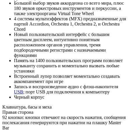
Большой выбор звуков аккордеона со всего мира, плюс
180 звуков оркестровых инструментов и перкуссии, а
также электроорганы Virtual Tone Wheel
4 системы мультиэффектов (MFX) предназначенные для
партий Accordion, Orchestra 1, Orchestra 2, и Orchestra
Chord
Новый пользовательский интерфейс с большим
цветным дисплеем, интуитивно понятным
расположением органов управления, тремя
подбородочными регистрами с назначаемыми
функциями
Память на 1400 пользовательских программ позволяет
музыканту сохранить и моментально вызвать любые
установки
Встроенный лупер позволяет моментально создавать
аккомпанемент при игре
Запись и воспроизведение аудио с флэш-накопителя
USB
; порт USB для подключения к компьютеру
Черный корпус
Клавиатура, басы и меха
Правая сторона
92 кнопки: кнопки отвечают на скорость нажатия, сообщения
послекасания генерируются при нажатии на плашку Master
Bar