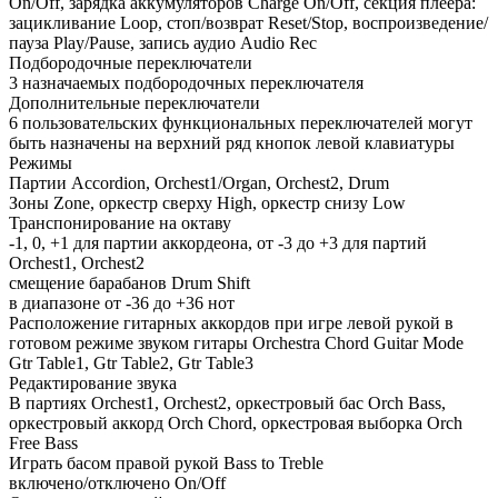
On/Off, зарядка аккумуляторов Charge On/Off, секция плеера:
зацикливание Loop, стоп/возврат Reset/Stop, воспроизведение/
пауза Play/Pause, запись аудио Audio Rec
Подбородочные переключатели
3 назначаемых подбородочных переключателя
Дополнительные переключатели
6 пользовательских функциональных переключателей могут
быть назначены на верхний ряд кнопок левой клавиатуры
Режимы
Партии Accordion, Orchest1/Organ, Orchest2, Drum
Зоны Zone, оркестр сверху High, оркестр снизу Low
Транспонирование на октаву
-1, 0, +1 для партии аккордеона, от -3 до +3 для партий
Orchest1, Orchest2
смещение барабанов Drum Shift
в диапазоне от -36 до +36 нот
Расположение гитарных аккордов при игре левой рукой в
готовом режиме звуком гитары Orchestra Chord Guitar Mode
Gtr Table1, Gtr Table2, Gtr Table3
Редактирование звука
В партиях Orchest1, Orchest2, оркестровый бас Orch Bass,
оркестровый аккорд Orch Chord, оркестровая выборка Orch
Free Bass
Играть басом правой рукой Bass to Treble
включено/отключено On/Off