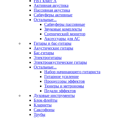
FBT класс А
Активная акустика
Пассивная акустика
Сабвуферы активные
Остальные...
Сабвуферы пассивные
Звуковые комплекты
Сценический монитор
Аксессуары для АС
Гитары и бас-гитары
Акустические гитары
Бас-гитары
Электрогитары
Электроакустические гитары
Остальные...
Набор начинающего гитариста
Гитарное усиление
Процессоры эффектов
Тюнеры и метрономы
Педали эффектов
Духовые инструменты
Блок-флейты
Кларнеты
Саксофоны
Трубы