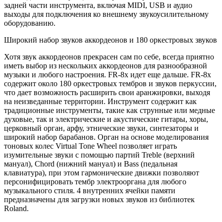
задней части инструмента, включая MIDI, USB и аудио
выходы для подключения ко внешнему звукоусилительному
оборудованию.
Широкий набор звуков аккордеонов и 180 оркестровых звуков
Хотя звук аккордеонов прекрасен сам по себе, всегда приятно
иметь выбор из нескольких аккордеонов для разнообразной
музыки и любого настроения. FR-8x идет еще дальше. FR-8x
содержит около 180 оркестровых тембров и звуков перкуссии,
что дает возможность расширить свои аранжировки, выходя
на неизведанные территории. Инструмент содержит как
традиционные инструменты, такие как струнные или медные
духовые, так и электрические и акустические гитары, хоры,
церковный орган, арфу, этнические звуки, синтезаторы и
широкий набор барабанов. Орган на основе моделирования
тоновых колес Virtual Tone Wheel позволяет играть
изумительные звуки с помощью партий Treble (верхний
мануал), Chord (нижний мануал) и Bass (педальная
клавиатура), при этом гармонические движки позволяют
персонифицировать тембр электрооргана для любого
музыкального стиля. 4 внутренних ячейки памяти
предназначены для загрузки новых звуков из библиотек
Roland.