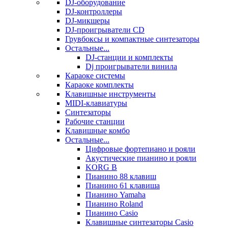
DJ-оборудование
DJ-контроллеры
DJ-микшеры
DJ-проигрыватели CD
Грувбоксы и компактные синтезаторы
Остальные...
DJ-станции и комплекты
Dj проигрыватели винила
Караоке системы
Караоке комплекты
Клавишные инструменты
MIDI-клавиатуры
Синтезаторы
Рабочие станции
Клавишные комбо
Остальные...
Цифровые фортепиано и рояли
Акустические пианино и рояли
KORG B
Пианино 88 клавиш
Пианино 61 клавиша
Пианино Yamaha
Пианино Roland
Пианино Casio
Клавишные синтезаторы Casio