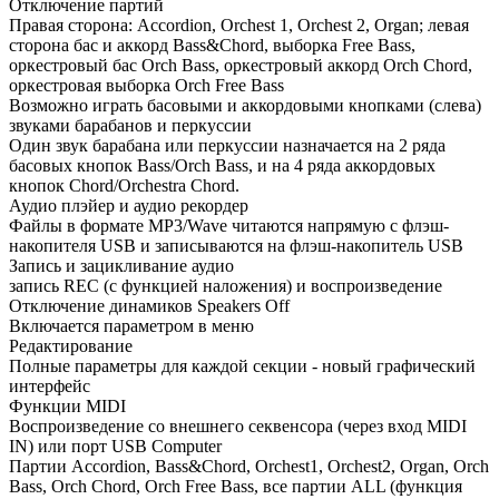
Отключение партий
Правая сторона: Accordion, Orchest 1, Orchest 2, Organ; левая
сторона бас и аккорд Bass&Chord, выборка Free Bass,
оркестровый бас Orch Bass, оркестровый аккорд Orch Chord,
оркестровая выборка Orch Free Bass
Возможно играть басовыми и аккордовыми кнопками (слева)
звуками барабанов и перкуссии
Один звук барабана или перкуссии назначается на 2 ряда
басовых кнопок Bass/Orch Bass, и на 4 ряда аккордовых
кнопок Chord/Orchestra Chord.
Аудио плэйер и аудио рекордер
Файлы в формате MP3/Wave читаются напрямую с флэш-
накопителя USB и записываются на флэш-накопитель USB
Запись и зацикливание аудио
запись REC (с функцией наложения) и воспроизведение
Отключение динамиков Speakers Off
Включается параметром в меню
Редактирование
Полные параметры для каждой секции - новый графический
интерфейс
Функции MIDI
Воспроизведение со внешнего секвенсора (через вход MIDI
IN) или порт USB Computer
Партии Accordion, Bass&Chord, Orchest1, Orchest2, Organ, Orch
Bass, Orch Chord, Orch Free Bass, все партии ALL (функция