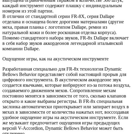
выпущена ограниченным тиражом в количестве 500 штук,
каждый инструмент содержит плашку с индивидуальным
номером из этой партии.
В отличии от стандартной серии FR-8X, серия Dallape
отделана и оснащена более дорогими материалами (другие
меха, правая планка с логотипом Dallape, ремни из
натуральной кожи и более роскошная отделка корпуса).
Помимо стандартного набора звуков, FR-8x Dallape включает
в себя набор звуков аккордеонов легендарной итальянской
компании Dallape.
Ощущение игры, как на акустическом инструменте
Разработанная специально для FR-8x технология Dynamic
Bellows Behavior представляет собой настоящий прорыв для
цифрового инструмента. В акустическом аккордеоне звук
создается язычками, которые вибрируют из-за потока воздуха,
создаваемого движением мехов. Сопротивление мехам
постоянно менятся в зависимости от того, сколько клапанов
открыто и какие выбраны регистры. В FR-8x специальная
заслонка автоматически приоткрывает или запирает воздух в
мехах в зависимости от количества нажатых нот, воссоздавая
удобное ощущение игры на акустическом инструменте. Если
же музыкант предпочитает ощущения игры предыдущих
версий V-Accordion, Dynamic Bellows Behavior может быть
отключено.