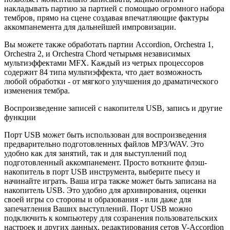
накладывать партию за партией с помощью огромного набора
тембров, прямо на сцене создавая впечатляющие фактуры
аккомпанемента для дальнейшей импровизации.
Вы можете также обработать партии Accordion, Orchestra 1,
Orchestra 2, и Orchestra Chord четырьмя независимых
мультиэффектами MFX. Каждый из четрых процессоров
содержит 84 типа мультиэффекта, что дает возможность
любой обработки - от мягкого улучшения до драматического
изменения тембра.
Воспроизведение записей с накопителя USB, запись и другие
функции
Порт USB может быть использован для воспроизведения
предварительно подготовленных файлов MP3/WAV. Это
удобно как для занятий, так и для выступлений под
подготовленный аккомпанемент. Просто воткните флэш-
накопитель в порт USB инструмента, выберите пьесу и
начинайте играть. Ваша игра также может быть записана на
накопитель USB. Это удобно для архивирования, оценки
своей игры со стороны и образования - или даже для
запечатления Ваших выступлений. Порт USB можно
подключить к компьютеру для созранения пользовательских
настроек и других данных, редактирования сетов V-Accordion