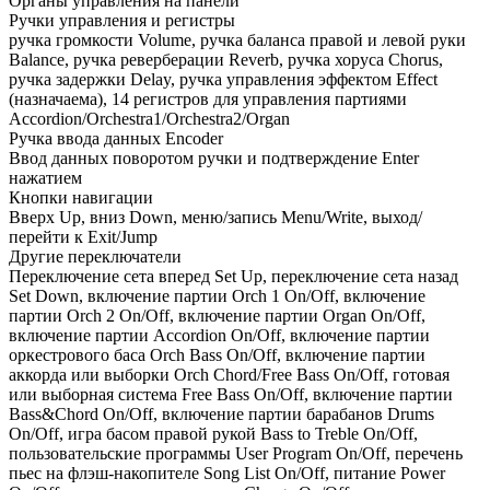
Органы управления на панели
Ручки управления и регистры
ручка громкости Volume, ручка баланса правой и левой руки
Balance, ручка реверберации Reverb, ручка хоруса Chorus,
ручка задержки Delay, ручка управления эффектом Effect
(назначаема), 14 регистров для управления партиями
Accordion/Orchestra1/Orchestra2/Organ
Ручка ввода данных Encoder
Ввод данных поворотом ручки и подтверждение Enter
нажатием
Кнопки навигации
Вверх Up, вниз Down, меню/запись Menu/Write, выход/
перейти к Exit/Jump
Другие переключатели
Переключение сета вперед Set Up, переключение сета назад
Set Down, включение партии Orch 1 On/Off, включение
партии Orch 2 On/Off, включение партии Organ On/Off,
включение партии Accordion On/Off, включение партии
оркестрового баса Orch Bass On/Off, включение партии
аккорда или выборки Orch Chord/Free Bass On/Off, готовая
или выборная система Free Bass On/Off, включение партии
Bass&Chord On/Off, включение партии барабанов Drums
On/Off, игра басом правой рукой Bass to Treble On/Off,
пользовательские программы User Program On/Off, перечень
пьес на флэш-накопителе Song List On/Off, питание Power