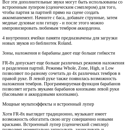
Все эти дополнительные звуки могут быть использованы со
встроенным лупером (сценическим сэмплером) для того,
чтобы партия за партией прямо на сцене создать
аккомпанемент. Начните с баса, добавьте струнные, затем
медные духовые или гитару - и после этого можно
импровизировать любимым тембром аккордеона.
4 внутренних ячейки памяти предназначены для загрузки
новых звуков из библиотек Roland.
Зоны, наложения и барабаны дают еще больше гибкости
FR-8x допускает еще больше различных режимов наложения
и разделения партий. Режимы Whole, Zone, High, и Low
позволяют по-разному сочетать до 4х различных тембров в
правой руке. В левой руке также появилась возможность
наложения тембров. Программируемая функция барабанов
позволяет играть звуками барабанов кнопками левой руки
(басовыми и аккордовыми кнопками).
Мощные мультиэффекты и встроенный лупер
Хотя FR-8x выглядит традиционно, музыкант имеет
возможность обогатить свою игру совершенно новыми
красками. Встроенный лупер (сценический сэмплер)
позволяет моментально записывать, зацикливать и