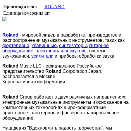
Производитель:
ROLAND
Единица измерения
шт
Roland
- мировой лидер в разработке, производстве и
распространении музыкальных инструментов, таких как
фортепиано
,
клавишные
,
синтезаторы
,
гитарное
оборудование
,
электронная перкуссия
, системы
звукозаписи,
усилители
и приборы обработки звука.
Roland
Music LLC - официальное Российское
представительство
Roland
Corporation Japan,
располагается в Москве.
Корпоративная информация
Roland
Group работает в двух различных направлениях:
электронные музыкальные инструменты и основанное на
компьютерных технологиях широкоформатные
принтерное, плоттерное и фрезерно-гравировальное
оборудование.
Наш девиз "Вдохновлять радость творчества", мы