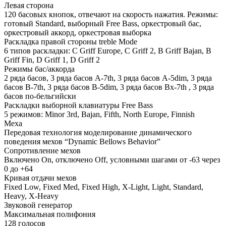
Левая сторона
120 басовых кнопок, отвечают на скорость нажатия. Режимы:
готовый Standard, выборный Free Bass, оркестровый бас,
оркестровый аккорд, оркестровая выборка
Раскладка правой стороны treble Mode
6 типов раскладки: C Griff Europe, C Griff 2, B Griff Bajan, B
Griff Fin, D Griff 1, D Griff 2
Режимы бас/аккорда
2 ряда басов, 3 ряда басов A-7th, 3 ряда басов A-5dim, 3 ряда
басов B-7th, 3 ряда басов B-5dim, 3 ряда басов Bx-7th , 3 ряда
басов по-бельгийски
Раскладки выборной клавиатуры Free Bass
5 режимов: Minor 3rd, Bajan, Fifth, North Europe, Finnish
Меха
Передовая технология моделирование динамического
поведения мехов “Dynamic Bellows Behavior”
Сопротивление мехов
Включено On, отключено Off, условными шагами от -63 через
0 до +64
Кривая отдачи мехов
Fixed Low, Fixed Med, Fixed High, X-Light, Light, Standard,
Heavy, X-Heavy
Звуковой генератор
Максимальная полифония
128 голосов