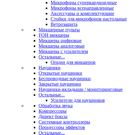
Микрофоны суперкардиоидные
Микрофоны всенаправленные
Аксессуары и комплектующие
Стойки для микрофонов настольные
Ветрозащита
Микшерные пульты
FOH микшеры
Микшеры цифровые
Микшеры аналоговые
Микшеры с усилителем
Остальные...
Опции для микшеров
Наушники
Открытые наушники
Беспроводные наушники
Закрытые наушники
Наушники-вкладыши / мониторинговые
Остальные...
Усилители для наушников
Обработка звука
Компрессоры
Директ боксы
Системные контроллеры
Процессоры эффектов
Остальные...