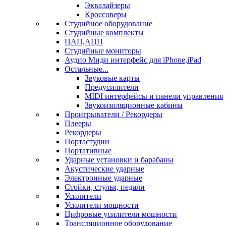
Эквалайзеры
Кроссоверы
Студийное оборудование
Студийные комплекты
ЦАП,АЦП
Студийные мониторы
Аудио Миди интерфейс для iPhone,iPad
Остальные...
Звуковые карты
Предусилители
MIDI интерфейсы и панели управления
Звукоизоляционные кабины
Проигрыватели / Рекордеры
Плееры
Рекордеры
Портастудии
Портативные
Ударные установки и барабаны
Акустические ударные
Электронные ударные
Стойки, стулья, педали
Усилители
Усилители мощности
Цифровые усилители мощности
Трансляционное оборудование