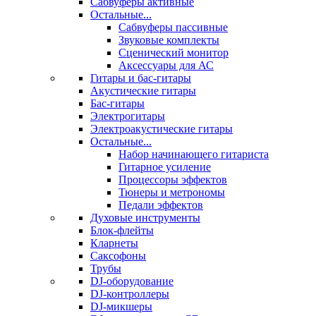
Сабвуферы активные
Остальные...
Сабвуферы пассивные
Звуковые комплекты
Сценический монитор
Аксессуары для АС
Гитары и бас-гитары
Акустические гитары
Бас-гитары
Электрогитары
Электроакустические гитары
Остальные...
Набор начинающего гитариста
Гитарное усиление
Процессоры эффектов
Тюнеры и метрономы
Педали эффектов
Духовые инструменты
Блок-флейты
Кларнеты
Саксофоны
Трубы
DJ-оборудование
DJ-контроллеры
DJ-микшеры