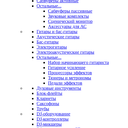
Сабвуферы активные
Остальные...
Сабвуферы пассивные
Звуковые комплекты
Сценический монитор
Аксессуары для АС
Гитары и бас-гитары
Акустические гитары
Бас-гитары
Электрогитары
Электроакустические гитары
Остальные...
Набор начинающего гитариста
Гитарное усиление
Процессоры эффектов
Тюнеры и метрономы
Педали эффектов
Духовые инструменты
Блок-флейты
Кларнеты
Саксофоны
Трубы
DJ-оборудование
DJ-контроллеры
DJ-микшеры