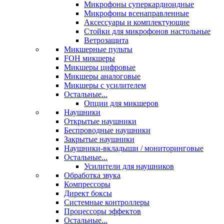
Микрофоны суперкардиоидные
Микрофоны всенаправленные
Аксессуары и комплектующие
Стойки для микрофонов настольные
Ветрозащита
Микшерные пульты
FOH микшеры
Микшеры цифровые
Микшеры аналоговые
Микшеры с усилителем
Остальные...
Опции для микшеров
Наушники
Открытые наушники
Беспроводные наушники
Закрытые наушники
Наушники-вкладыши / мониторинговые
Остальные...
Усилители для наушников
Обработка звука
Компрессоры
Директ боксы
Системные контроллеры
Процессоры эффектов
Остальные...