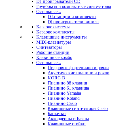
DJ-проигрыватели CD
Грувбоксы и компактные синтезаторы
Остальные...
DJ-станции и комплекты
Dj проигрыватели винила
Караоке системы
Караоке комплекты
Клавишные инструменты
MIDI-клавиатуры
Синтезаторы
Рабочие станции
Клавишные комбо
Остальные...
Цифровые фортепиано и рояли
Акустические пианино и рояли
KORG B
Пианино 88 клавиш
Пианино 61 клавиша
Пианино Yamaha
Пианино Roland
Пианино Casio
Клавишные синтезаторы Casio
Банкетки
Аккордеоны и Баяны
Клавишные стойки