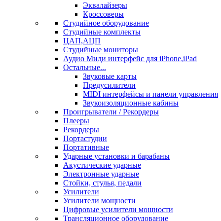
Эквалайзеры
Кроссоверы
Студийное оборудование
Студийные комплекты
ЦАП,АЦП
Студийные мониторы
Аудио Миди интерфейс для iPhone,iPad
Остальные...
Звуковые карты
Предусилители
MIDI интерфейсы и панели управления
Звукоизоляционные кабины
Проигрыватели / Рекордеры
Плееры
Рекордеры
Портастудии
Портативные
Ударные установки и барабаны
Акустические ударные
Электронные ударные
Стойки, стулья, педали
Усилители
Усилители мощности
Цифровые усилители мощности
Трансляционное оборудование