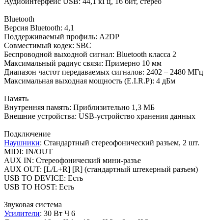
Аудиоинтерфейс USB: 44,1 кГц, 16 бит, стерео
Bluetooth
Версия Bluetooth: 4,1
Поддерживаемый профиль: A2DP
Совместимый кодек: SBC
Беспроводной выходной сигнал: Bluetooth класса 2
Максимальный радиус связи: Примерно 10 мм
Диапазон частот передаваемых сигналов: 2402 – 2480 МГц
Максимальная выходная мощность (E.I.R.P): 4 дБм
Память
Внутренняя память: Приблизительно 1,3 МБ
Внешние устройства: USB-устройство хранения данных
Подключение
Наушники
: Стандартный стереофонический разъем, 2 шт.
MIDI: IN/OUT
AUX IN: Стереофонический мини-разъе
AUX OUT: [L/L+R] [R] (стандартный штекерный разъем)
USB TO DEVICE: Есть
USB TO HOST: Есть
Звуковая система
Усилители
: 30 Вт Ч 6