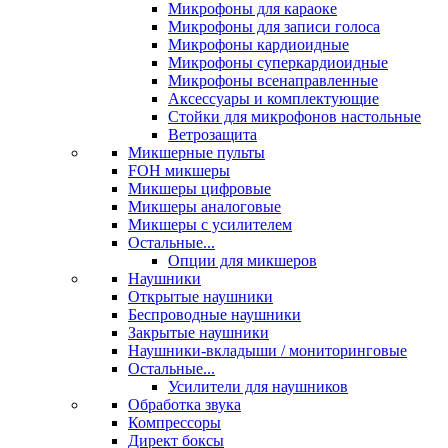
Микрофоны для караоке
Микрофоны для записи голоса
Микрофоны кардиоидные
Микрофоны суперкардиоидные
Микрофоны всенаправленные
Аксессуары и комплектующие
Стойки для микрофонов настольные
Ветрозащита
Микшерные пульты
FOH микшеры
Микшеры цифровые
Микшеры аналоговые
Микшеры с усилителем
Остальные...
Опции для микшеров
Наушники
Открытые наушники
Беспроводные наушники
Закрытые наушники
Наушники-вкладыши / мониторинговые
Остальные...
Усилители для наушников
Обработка звука
Компрессоры
Директ боксы