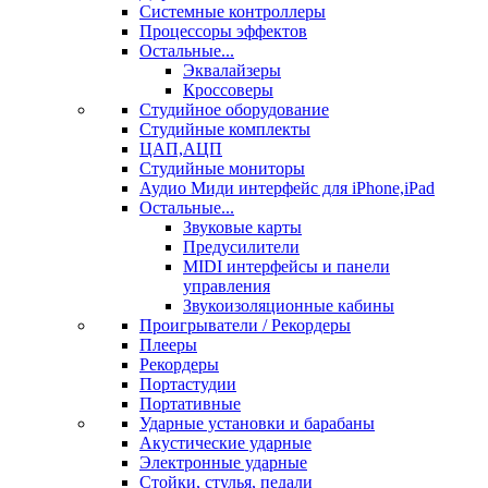
Системные контроллеры
Процессоры эффектов
Остальные...
Эквалайзеры
Кроссоверы
Студийное оборудование
Студийные комплекты
ЦАП,АЦП
Студийные мониторы
Аудио Миди интерфейс для iPhone,iPad
Остальные...
Звуковые карты
Предусилители
MIDI интерфейсы и панели
управления
Звукоизоляционные кабины
Проигрыватели / Рекордеры
Плееры
Рекордеры
Портастудии
Портативные
Ударные установки и барабаны
Акустические ударные
Электронные ударные
Стойки, стулья, педали