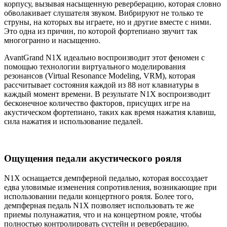
корпусу, вызывая насыщенную реверберацию, которая словно
обволакивает слушателя звуком. Вибрируют не только те
струны, на которых вы играете, но и другие вместе с ними.
Это одна из причин, по которой фортепиано звучит так
многогранно и насыщенно.
AvantGrand N1X идеально воспроизводит этот феномен с
помощью технологии виртуального моделирования
резонансов (Virtual Resonance Modeling, VRM), которая
рассчитывает состояния каждой из 88 нот клавиатуры в
каждый момент времени. В результате N1X воспроизводит
бесконечное количество факторов, присущих игре на
акустическом фортепиано, таких как время нажатия клавиш,
сила нажатия и использование педалей.
Ощущения педали акустического рояля
N1X оснащается демпферной педалью, которая воссоздает
едва уловимые изменения сопротивления, возникающие при
использовании педали концертного рояля. Более того,
демпферная педаль N1X позволяет использовать те же
приемы полунажатия, что и на концертном рояле, чтобы
полностью контролировать сустейн и реверберацию.