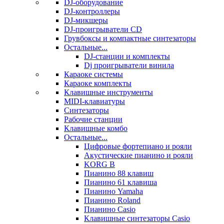
DJ-оборудование
DJ-контроллеры
DJ-микшеры
DJ-проигрыватели CD
Грувбоксы и компактные синтезаторы
Остальные...
DJ-станции и комплекты
Dj проигрыватели винила
Караоке системы
Караоке комплекты
Клавишные инструменты
MIDI-клавиатуры
Синтезаторы
Рабочие станции
Клавишные комбо
Остальные...
Цифровые фортепиано и рояли
Акустические пианино и рояли
KORG B
Пианино 88 клавиш
Пианино 61 клавиша
Пианино Yamaha
Пианино Roland
Пианино Casio
Клавишные синтезаторы Casio