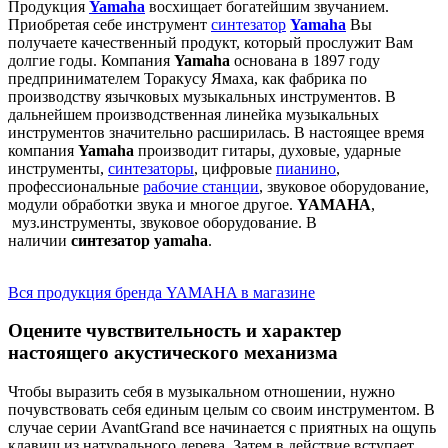
Продукция
Yamaha
восхищает богатейшим звучанием.
Приобретая себе инструмент
синтезатор
Yamaha
Вы
получаете качественный продукт, который прослужит Вам
долгие годы. Компания
Yamaha
основана в 1897 году
предпринимателем Торакусу Ямаха, как фабрика по
производству язычковых музыкальных инструментов. В
дальнейшем производственная линейка музыкальных
инструментов значительно расширилась. В настоящее время
компания
Yamaha
производит гитары, духовые, ударные
инструменты,
синтезаторы
, цифровые
пианино
,
профессиональные
рабочие станции
, звуковое оборудование,
модули обработки звука и многое другое.
YAMAHA
,
муз.инструменты, звуковое оборудование. В
наличии
синтезатор yamaha
.
Вся продукция бренда YAMAHA в магазине
Оцените чувствительность и характер
настоящего акустического механизма
Чтобы выразить себя в музыкальном отношении, нужно
почувствовать себя единым целым со своим инструментом. В
случае серии AvantGrand все начинается с приятных на ощупь
клавиш из натурального дерева. Затем в действие вступает