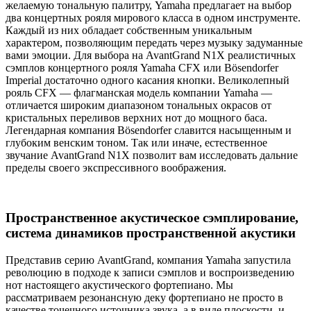
желаемую тональную палитру, Yamaha предлагает на выбор
два концертных рояля мирового класса в одном инструменте.
Каждый из них обладает собственным уникальным
характером, позволяющим передать через музыку задуманные
вами эмоции. Для выбора на AvantGrand N1X реалистичных
сэмплов концертного рояля Yamaha CFX или Bösendorfer
Imperial достаточно одного касания кнопки. Великолепный
рояль CFX — флагманская модель компании Yamaha —
отличается широким диапазоном тональных окрасов от
кристальных переливов верхних нот до мощного баса.
Легендарная компания Bösendorfer славится насыщенным и
глубоким венским тоном. Так или иначе, естественное
звучание AvantGrand N1X позволит вам исследовать дальние
пределы своего экспрессивного воображения.
Пространственное акустическое сэмплирование,
система динамиков пространственной акустики
Представив серию AvantGrand, компания Yamaha запустила
революцию в подходе к записи сэмплов и воспроизведению
нот настоящего акустического фортепиано. Мы
рассматриваем резонансную деку фортепиано не просто в
качестве точечного источника звука, а в виде плоскости, и