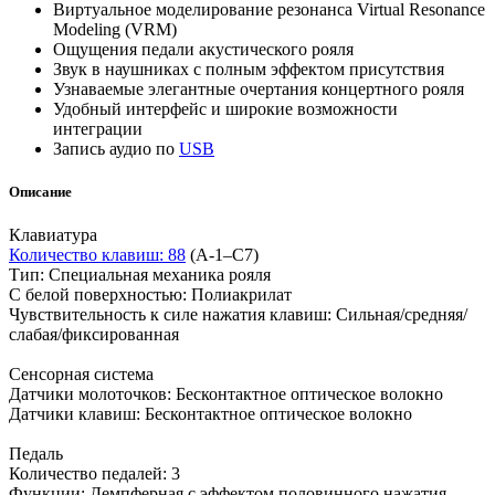
Виртуальное моделирование резонанса Virtual Resonance
Modeling (VRM)
Ощущения педали акустического рояля
Звук в наушниках с полным эффектом присутствия
Узнаваемые элегантные очертания концертного рояля
Удобный интерфейс и широкие возможности
интеграции
Запись аудио по
USB
Описание
Клавиатура
Количество клавиш: 88
(A-1–C7)
Тип: Специальная механика рояля
С белой поверхностью: Полиакрилат
Чувствительность к силе нажатия клавиш: Сильная/средняя/
слабая/фиксированная
Сенсорная система
Датчики молоточков: Бесконтактное оптическое волокно
Датчики клавиш: Бесконтактное оптическое волокно
Педаль
Количество педалей: 3
Функции: Демпферная с эффектом половинного нажатия,