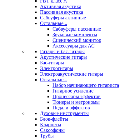
FBT класс А
Активная акустика
Пассивная акустика
Сабвуферы активные
Остальные...
Сабвуферы пассивные
Звуковые комплекты
Сценический монитор
Аксессуары для АС
Гитары и бас-гитары
Акустические гитары
Бас-гитары
Электрогитары
Электроакустические гитары
Остальные...
Набор начинающего гитариста
Гитарное усиление
Процессоры эффектов
Тюнеры и метрономы
Педали эффектов
Духовые инструменты
Блок-флейты
Кларнеты
Саксофоны
Трубы