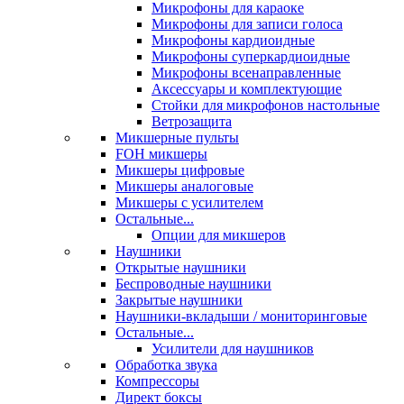
Микрофоны для караоке
Микрофоны для записи голоса
Микрофоны кардиоидные
Микрофоны суперкардиоидные
Микрофоны всенаправленные
Аксессуары и комплектующие
Стойки для микрофонов настольные
Ветрозащита
Микшерные пульты
FOH микшеры
Микшеры цифровые
Микшеры аналоговые
Микшеры с усилителем
Остальные...
Опции для микшеров
Наушники
Открытые наушники
Беспроводные наушники
Закрытые наушники
Наушники-вкладыши / мониторинговые
Остальные...
Усилители для наушников
Обработка звука
Компрессоры
Директ боксы