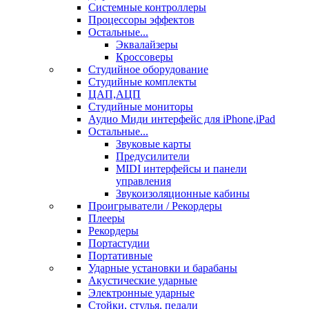
Системные контроллеры
Процессоры эффектов
Остальные...
Эквалайзеры
Кроссоверы
Студийное оборудование
Студийные комплекты
ЦАП,АЦП
Студийные мониторы
Аудио Миди интерфейс для iPhone,iPad
Остальные...
Звуковые карты
Предусилители
MIDI интерфейсы и панели
управления
Звукоизоляционные кабины
Проигрыватели / Рекордеры
Плееры
Рекордеры
Портастудии
Портативные
Ударные установки и барабаны
Акустические ударные
Электронные ударные
Стойки, стулья, педали