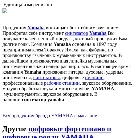
Единица измерения
шт
Продукция
Yamaha
восхищает богатейшим звучанием.
Приобретая себе инструмент
синтезатор
Yamaha
Вы
получаете качественный продукт, который прослужит Вам
долгие годы. Компания
Yamaha
основана в 1897 году
предпринимателем Торакусу Ямаха, как фабрика по
производству язычковых музыкальных инструментов. В
дальнейшем производственная линейка музыкальных
инструментов значительно расширилась. В настоящее время
компания
Yamaha
производит гитары, духовые, ударные
инструменты,
синтезаторы
, цифровые
пианино
,
профессиональные
рабочие станции
, звуковое оборудование,
модули обработки звука и многое другое.
YAMAHA
,
муз.инструменты, звуковое оборудование. В
наличии
синтезатор yamaha
.
Вся продукция бренда YAMAHA в магазине
Другие
цифровые фортепиано и
цифровые рояли YAMAHA