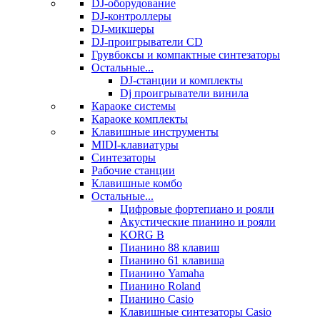
DJ-оборудование
DJ-контроллеры
DJ-микшеры
DJ-проигрыватели CD
Грувбоксы и компактные синтезаторы
Остальные...
DJ-станции и комплекты
Dj проигрыватели винила
Караоке системы
Караоке комплекты
Клавишные инструменты
MIDI-клавиатуры
Синтезаторы
Рабочие станции
Клавишные комбо
Остальные...
Цифровые фортепиано и рояли
Акустические пианино и рояли
KORG B
Пианино 88 клавиш
Пианино 61 клавиша
Пианино Yamaha
Пианино Roland
Пианино Casio
Клавишные синтезаторы Casio