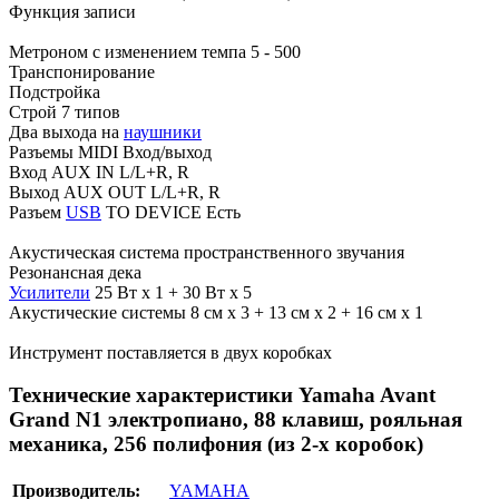
Функция записи
Метроном с изменением темпа 5 - 500
Транспонирование
Подстройка
Строй 7 типов
Два выхода на
наушники
Разъемы MIDI Вход/выход
Вход AUX IN L/L+R, R
Выход AUX OUT L/L+R, R
Разъем
USB
TO DEVICE Есть
Акустическая система пространственного звучания
Резонансная дека
Усилители
25 Вт x 1 + 30 Вт x 5
Акустические системы 8 см x 3 + 13 см x 2 + 16 см x 1
Инструмент поставляется в двух коробках
Технические характеристики Yamaha Avant
Grand N1 электропиано, 88 клавиш, рояльная
механика, 256 полифония (из 2-х коробок)
Производитель:
YAMAHA