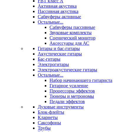
FBT класс А
Активная акустика
Пассивная акустика
Сабвуферы активные
Остальные...
Сабвуферы пассивные
Звуковые комплекты
Сценический монитор
Аксессуары для АС
Гитары и бас-гитары
Акустические гитары
Бас-гитары
Электрогитары
Электроакустические гитары
Остальные...
Набор начинающего гитариста
Гитарное усиление
Процессоры эффектов
Тюнеры и метрономы
Педали эффектов
Духовые инструменты
Блок-флейты
Кларнеты
Саксофоны
Трубы