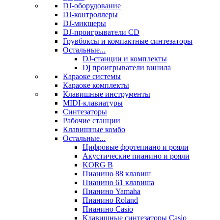
DJ-оборудование
DJ-контроллеры
DJ-микшеры
DJ-проигрыватели CD
Грувбоксы и компактные синтезаторы
Остальные...
DJ-станции и комплекты
Dj проигрыватели винила
Караоке системы
Караоке комплекты
Клавишные инструменты
MIDI-клавиатуры
Синтезаторы
Рабочие станции
Клавишные комбо
Остальные...
Цифровые фортепиано и рояли
Акустические пианино и рояли
KORG B
Пианино 88 клавиш
Пианино 61 клавиша
Пианино Yamaha
Пианино Roland
Пианино Casio
Клавишные синтезаторы Casio