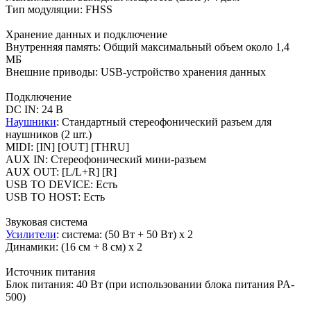
Тип модуляции: FHSS
Хранение данных и подключение
Внутренняя память: Общий максимальный объем около 1,4
МБ
Внешние приводы: USB-устройство хранения данных
Подключение
DC IN: 24 В
Наушники
: Стандартный стереофонический разъем для
наушников (2 шт.)
MIDI: [IN] [OUT] [THRU]
AUX IN: Стереофонический мини-разъем
AUX OUT: [L/L+R] [R]
USB TO DEVICE: Есть
USB TO HOST: Есть
Звуковая система
Усилители
: система: (50 Вт + 50 Вт) х 2
Динамики: (16 см + 8 см) х 2
Источник питания
Блок питания: 40 Вт (при использовании блока питания PA-
500)