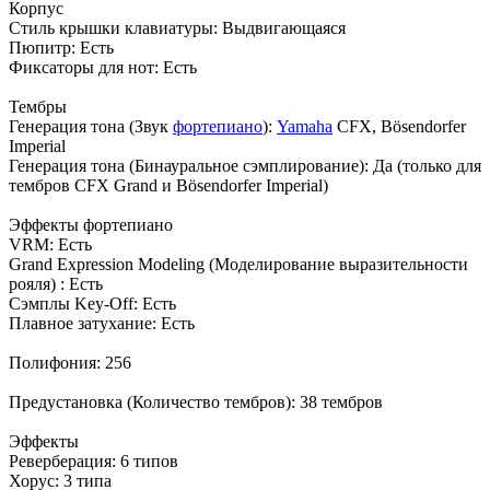
Корпус
Стиль крышки клавиатуры: Выдвигающаяся
Пюпитр: Есть
Фиксаторы для нот: Есть
Тембры
Генерация тона (Звук
фортепиано
):
Yamaha
CFX, Bösendorfer
Imperial
Генерация тона (Бинауральное сэмплирование): Да (только для
тембров CFX Grand и Bösendorfer Imperial)
Эффекты фортепиано
VRM: Есть
Grand Expression Modeling (Моделирование выразительности
рояля) : Есть
Сэмплы Key-Off: Есть
Плавное затухание: Есть
Полифония: 256
Предустановка (Количество тембров): 38 тембров
Эффекты
Реверберация: 6 типов
Хорус: 3 типа