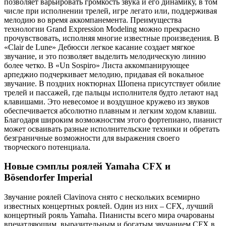
позволяет варьировать громкость звука и его динамику, в том
числе при исполнении трелей, игре легато или, поддерживая
мелодию во время аккомпанемента. Преимущества
технологии Grand Expression Modeling можно прекрасно
прочувствовать, исполняя многие известные произведения. В
«Clair de Lune» Дебюсси легкое касание создает мягкое
звучание, и это позволяет выделить мелодическую линию
более четко. В «Un Sospiro» Листа аккомпанирующее
арпеджио подчеркивает мелодию, придавая ей вокальное
звучание. В поздних ноктюрнах Шопена присутствует обилие
трелей и пассажей, где пальцы исполнителя будто летают над
клавишами. Это невесомое и воздушное кружево из звуков
обеспечивается абсолютно плавным и легким ходом клавиш.
Благодаря широким возможностям этого фортепиано, пианист
может осваивать разные исполнительские техники и обретать
безграничные возможности для выражения своего
творческого потенциала.
Новые сэмплы роялей Yamaha CFX и
Bösendorfer Imperial
Звучание роялей Clavinova снято с нескольких всемирно
известных концертных роялей. Один из них – CFX, лучший
концертный рояль Yamaha. Пианисты всего мира очарованы
впечатляющим, выразительным и богатым звучанием CFX в