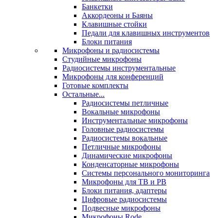
Банкетки
Аккордеоны и Баяны
Клавишные стойки
Педали для клавишных инструментов
Блоки питания
Микрофоны и радиосистемы
Студийные микрофоны
Радиосистемы инструментальные
Микрофоны для конференций
Готовые комплекты
Остальные...
Радиосистемы петличные
Вокальные микрофоны
Инструментальные микрофоны
Головные радиосистемы
Радиосистемы вокальные
Петличные микрофоны
Динамические микрофоны
Конденсаторные микрофоны
Системы персонального мониторинга
Микрофоны для ТВ и РВ
Блоки питания, адаптеры
Цифровые радиосистемы
Подвесные микрофоны
Микрофоны Rode