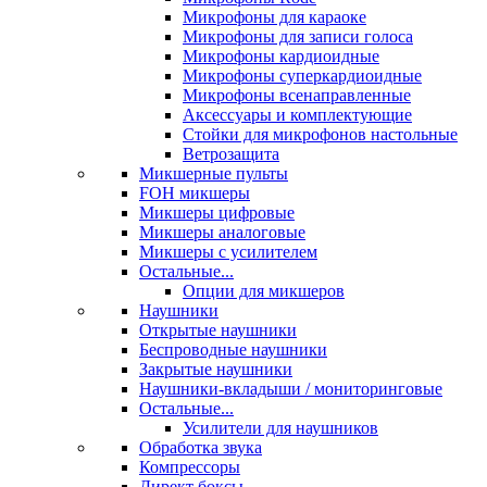
Микрофоны для караоке
Микрофоны для записи голоса
Микрофоны кардиоидные
Микрофоны суперкардиоидные
Микрофоны всенаправленные
Аксессуары и комплектующие
Стойки для микрофонов настольные
Ветрозащита
Микшерные пульты
FOH микшеры
Микшеры цифровые
Микшеры аналоговые
Микшеры с усилителем
Остальные...
Опции для микшеров
Наушники
Открытые наушники
Беспроводные наушники
Закрытые наушники
Наушники-вкладыши / мониторинговые
Остальные...
Усилители для наушников
Обработка звука
Компрессоры
Директ боксы