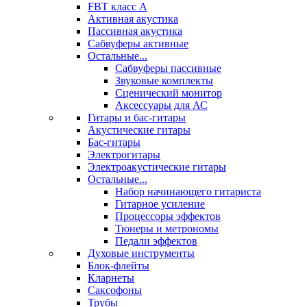
FBT класс А
Активная акустика
Пассивная акустика
Сабвуферы активные
Остальные...
Сабвуферы пассивные
Звуковые комплекты
Сценический монитор
Аксессуары для АС
Гитары и бас-гитары
Акустические гитары
Бас-гитары
Электрогитары
Электроакустические гитары
Остальные...
Набор начинающего гитариста
Гитарное усиление
Процессоры эффектов
Тюнеры и метрономы
Педали эффектов
Духовые инструменты
Блок-флейты
Кларнеты
Саксофоны
Трубы