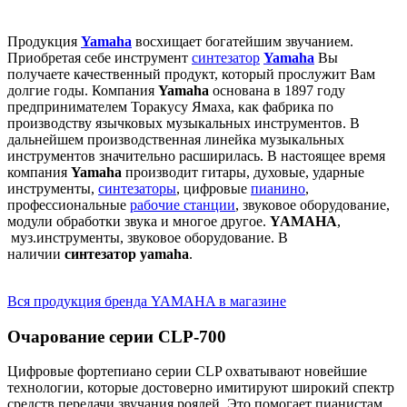
Продукция
Yamaha
восхищает богатейшим звучанием.
Приобретая себе инструмент
синтезатор
Yamaha
Вы
получаете качественный продукт, который прослужит Вам
долгие годы. Компания
Yamaha
основана в 1897 году
предпринимателем Торакусу Ямаха, как фабрика по
производству язычковых музыкальных инструментов. В
дальнейшем производственная линейка музыкальных
инструментов значительно расширилась. В настоящее время
компания
Yamaha
производит гитары, духовые, ударные
инструменты,
синтезаторы
, цифровые
пианино
,
профессиональные
рабочие станции
, звуковое оборудование,
модули обработки звука и многое другое.
YAMAHA
,
муз.инструменты, звуковое оборудование. В
наличии
синтезатор yamaha
.
Вся продукция бренда YAMAHA в магазине
Очарование серии CLP-700
Цифровые фортепиано серии CLP охватывают новейшие
технологии, которые достоверно имитируют широкий спектр
средств передачи звучания роялей. Это помогает пианистам