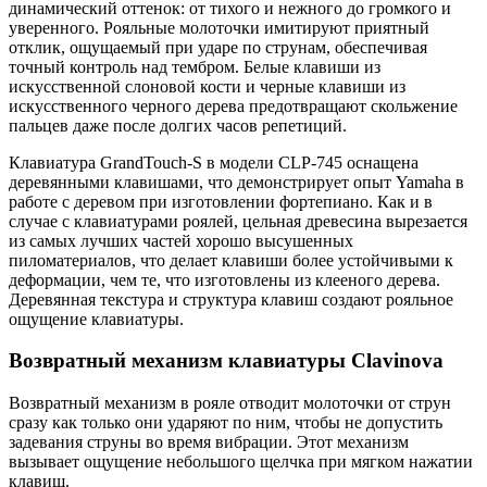
динамический оттенок: от тихого и нежного до громкого и
уверенного. Рояльные молоточки имитируют приятный
отклик, ощущаемый при ударе по струнам, обеспечивая
точный контроль над тембром. Белые клавиши из
искусственной слоновой кости и черные клавиши из
искусственного черного дерева предотвращают скольжение
пальцев даже после долгих часов репетиций.
Клавиатура GrandTouch-S в модели CLP-745 оснащена
деревянными клавишами, что демонстрирует опыт Yamaha в
работе с деревом при изготовлении фортепиано. Как и в
случае с клавиатурами роялей, цельная древесина вырезается
из самых лучших частей хорошо высушенных
пиломатериалов, что делает клавиши более устойчивыми к
деформации, чем те, что изготовлены из клееного дерева.
Деревянная текстура и структура клавиш создают рояльное
ощущение клавиатуры.
Возвратный механизм клавиатуры Clavinova
Возвратный механизм в рояле отводит молоточки от струн
сразу как только они ударяют по ним, чтобы не допустить
задевания струны во время вибрации. Этот механизм
вызывает ощущение небольшого щелчка при мягком нажатии
клавиш.