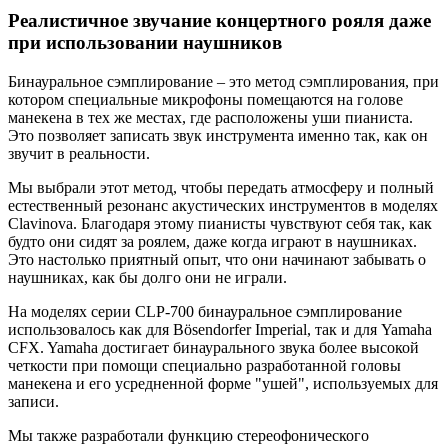
Реалистичное звучание концертного рояля даже
при использовании наушников
Бинауральное сэмплирование – это метод сэмплирования, при
котором специальные микрофоны помещаются на голове
манекена в тех же местах, где расположены уши пианиста.
Это позволяет записать звук инструмента именно так, как он
звучит в реальности.
Мы выбрали этот метод, чтобы передать атмосферу и полный
естественный резонанс акустических инструментов в моделях
Clavinova. Благодаря этому пианисты чувствуют себя так, как
будто они сидят за роялем, даже когда играют в наушниках.
Это настолько приятный опыт, что они начинают забывать о
наушниках, как бы долго они не играли.
На моделях серии CLP-700 бинауральное сэмплирование
использовалось как для Bösendorfer Imperial, так и для Yamaha
CFX. Yamaha достигает бинаурального звука более высокой
четкости при помощи специально разработанной головы
манекена и его усредненной форме "ушей", используемых для
записи.
Мы также разработали функцию стереофонического