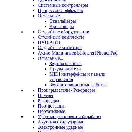
Системные контроллеры
Процессоры эффектов
Остальные...
Эквалайзеры
Кроссоверы
Студийное оборудование
Студийные комплекты
ЦАП,АЦП
Студийные мониторы
Аудио Миди интерфейс для iPhone,iPad
Остальные...
Звуковые карты
Предусилители
MIDI интерфейсы и панели
управления
Звукоизоляционные кабины
Проигрыватели / Рекордеры
Плееры
Рекордеры
Портастудии
Портативные
Ударные установки и барабаны
Акустические ударные
Электронные ударные