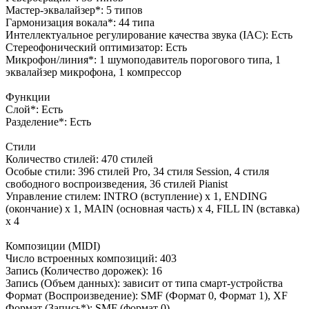
Мастер-эквалайзер*: 5 типов
Гармонизация вокала*: 44 типа
Интеллектуальное регулирование качества звука (IAC): Есть
Стереофонический оптимизатор: Есть
Микрофон/линия*: 1 шумоподавитель порогового типа, 1
эквалайзер микрофона, 1 компрессор
Функции
Слой*: Есть
Разделение*: Есть
Стили
Количество стилей: 470 стилей
Особые стили: 396 стилей Pro, 34 стиля Session, 4 стиля
свободного воспроизведения, 36 стилей Pianist
Управление стилем: INTRO (вступление) x 1, ENDING
(окончание) x 1, MAIN (основная часть) x 4, FILL IN (вставка)
x 4
Композиции (MIDI)
Число встроенных композиций: 403
Запись (Количество дорожек): 16
Запись (Объем данных): зависит от типа смарт-устройства
Формат (Воспроизведение): SMF (Формат 0, Формат 1), XF
Формат (Запись*): SMF (формат 0)