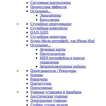
Системные контроллеры
Процессоры эффектов
Остальные...
Эквалайзеры
Кроссоверы
Студийное оборудование
Студийные комплекты
ЦАП,АЦП
Студийные мониторы
Аудио Миди интерфейс для iPhone,iPad
Остальные...
Звуковые карты
Предусилители
MIDI интерфейсы и панели
управления
Звукоизоляционные кабины
Проигрыватели / Рекордеры
Плееры
Рекордеры
Портастудии
Портативные
Ударные установки и барабаны
Акустические ударные
Электронные ударные
Стойки, стулья, педали