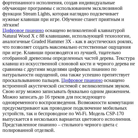
фортепианного исполнения, создав индивидуальные
обучающие программы с использованием эксклюзивной
функции Stream Lights, которая наглядно подсвечивает
нужные клавиши при игре. Обучение станет приятным и
лёгким!
Цифровое пианино
оснащено великолепной клавиатурой
Natural Wood X с 88 клавишами, использующей технологии,
аналогичные Graded Hammer 3X - как в акустических роялях,
что позволяет создать максимально естественные ощущения
при игре. Клавиши производятся из лучшей, тщательно
отобранной древесины определенных частей дерева. Текстура
клавиш из искусственной слоновой кости и черного дерева не
сравнима с другими моделями цифровых пианино по
натуральности ощущений, она также успешно препятствует
проскальзыванию пальцев.
Цифровое пианино
оснащено
встроенной акустической системой с великолепным звуком.
Свою игру можно записывать буквально одним движением.
Можно записать до 16 треков для последующего
одновременного воспроизведения. Возможности коммутации
предусматривают как проводное подключение мобильных
устройств, так и беспроводное по Wi-Fi. Модель CSP-170
выпускается в нескольких вариантах цветового исполнения.
Представленное пианино – стильного черного цвета с
полированной отделкой.