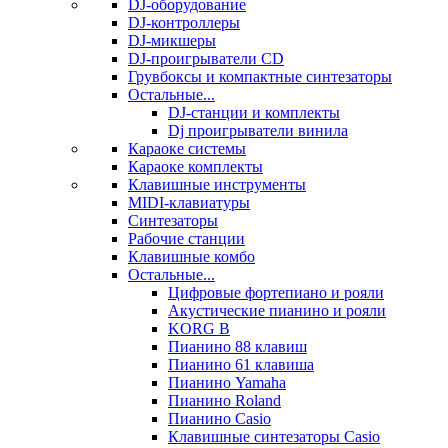
DJ-оборудование
DJ-контроллеры
DJ-микшеры
DJ-проигрыватели CD
Грувбоксы и компактные синтезаторы
Остальные...
DJ-станции и комплекты
Dj проигрыватели винила
Караоке системы
Караоке комплекты
Клавишные инструменты
MIDI-клавиатуры
Синтезаторы
Рабочие станции
Клавишные комбо
Остальные...
Цифровые фортепиано и рояли
Акустические пианино и рояли
KORG B
Пианино 88 клавиш
Пианино 61 клавиша
Пианино Yamaha
Пианино Roland
Пианино Casio
Клавишные синтезаторы Casio