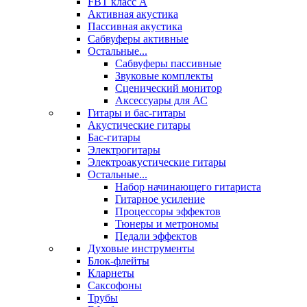
FBT класс А
Активная акустика
Пассивная акустика
Сабвуферы активные
Остальные...
Сабвуферы пассивные
Звуковые комплекты
Сценический монитор
Аксессуары для АС
Гитары и бас-гитары
Акустические гитары
Бас-гитары
Электрогитары
Электроакустические гитары
Остальные...
Набор начинающего гитариста
Гитарное усиление
Процессоры эффектов
Тюнеры и метрономы
Педали эффектов
Духовые инструменты
Блок-флейты
Кларнеты
Саксофоны
Трубы