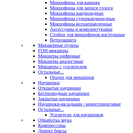
Микрофоны для караоке
Микрофоны для записи голоса
Микрофоны кардиоидные
Микрофоны суперкардиоидные
Микрофоны всенаправленные
Аксессуары и комплектующие
Стойки для микрофонов настольные
Ветрозащита
Микшерные пульты
FOH микшеры
Микшеры цифровые
Микшеры аналоговые
Микшеры с усилителем
Остальные...
Опции для микшеров
Наушники
Открытые наушники
Беспроводные наушники
Закрытые наушники
Наушники-вкладыши / мониторинговые
Остальные...
Усилители для наушников
Обработка звука
Компрессоры
Директ боксы