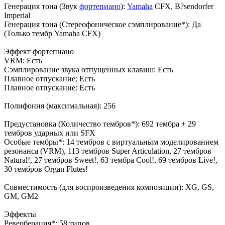
Генерация тона (Звук
фортепиано
):
Yamaha
CFX, B?sendorfer
Imperial
Генерация тона (Стереофоническое сэмплирование*): Да
(Только тембр Yamaha CFX)
Эффект фортепиано
VRM: Есть
Сэмплирование звука отпущенных клавиш: Есть
Плавное отпускание: Есть
Плавное отпускание: Есть
Полифония (максимальная): 256
Предустановка (Количество тембров*): 692 тембра + 29
тембров ударных или SFX
Особые тембры*: 14 тембров с виртуальным моделированием
резонанса (VRM), 113 тембров Super Articulation, 27 тембров
Natural!, 27 тембров Sweet!, 63 тембра Cool!, 69 тембров Live!,
30 тембров Organ Flutes!
Совместимость (для воспроизведения композиции): XG, GS,
GM, GM2
Эффекты
Реверберация*: 58 типов