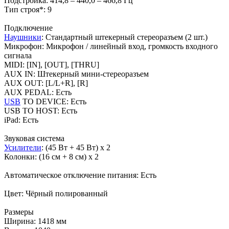
Подстройка: 414,8 – 440,0 – 466,8 Гц
Тип строя*: 9
Подключение
Наушники
: Стандартный штекерный стереоразъем (2 шт.)
Микрофон: Микрофон / линейный вход, громкость входного
сигнала
MIDI: [IN], [OUT], [THRU]
AUX IN: Штекерный мини-стереоразъем
AUX OUT: [L/L+R], [R]
AUX PEDAL: Есть
USB
TO DEVICE: Есть
USB TO HOST: Есть
iPad: Есть
Звуковая система
Усилители
: (45 Вт + 45 Вт) х 2
Колонки: (16 см + 8 см) х 2
Автоматическое отключение питания: Есть
Цвет: Чёрный полированный
Размеры
Ширина: 1418 мм