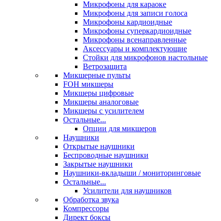
Микрофоны для караоке
Микрофоны для записи голоса
Микрофоны кардиоидные
Микрофоны суперкардиоидные
Микрофоны всенаправленные
Аксессуары и комплектующие
Стойки для микрофонов настольные
Ветрозащита
Микшерные пульты
FOH микшеры
Микшеры цифровые
Микшеры аналоговые
Микшеры с усилителем
Остальные...
Опции для микшеров
Наушники
Открытые наушники
Беспроводные наушники
Закрытые наушники
Наушники-вкладыши / мониторинговые
Остальные...
Усилители для наушников
Обработка звука
Компрессоры
Директ боксы