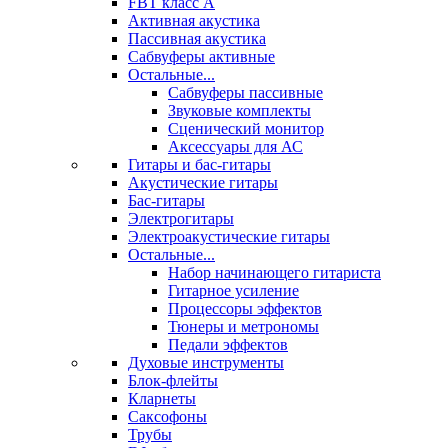
FBT класс А
Активная акустика
Пассивная акустика
Сабвуферы активные
Остальные...
Сабвуферы пассивные
Звуковые комплекты
Сценический монитор
Аксессуары для АС
Гитары и бас-гитары
Акустические гитары
Бас-гитары
Электрогитары
Электроакустические гитары
Остальные...
Набор начинающего гитариста
Гитарное усиление
Процессоры эффектов
Тюнеры и метрономы
Педали эффектов
Духовые инструменты
Блок-флейты
Кларнеты
Саксофоны
Трубы