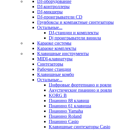
DJ-оборудование
DJ-контроллеры
DJ-микшеры
DJ-проигрыватели CD
Грувбоксы и компактные синтезаторы
Остальные...
DJ-станции и комплекты
Dj проигрыватели винила
Караоке системы
Караоке комплекты
Клавишные инструменты
MIDI-клавиатуры
Синтезаторы
Рабочие станции
Клавишные комбо
Остальные...
Цифровые фортепиано и рояли
Акустические пианино и рояли
KORG B
Пианино 88 клавиш
Пианино 61 клавиша
Пианино Yamaha
Пианино Roland
Пианино Casio
Клавишные синтезаторы Casio