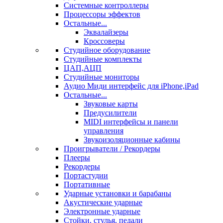
Системные контроллеры
Процессоры эффектов
Остальные...
Эквалайзеры
Кроссоверы
Студийное оборудование
Студийные комплекты
ЦАП,АЦП
Студийные мониторы
Аудио Миди интерфейс для iPhone,iPad
Остальные...
Звуковые карты
Предусилители
MIDI интерфейсы и панели
управления
Звукоизоляционные кабины
Проигрыватели / Рекордеры
Плееры
Рекордеры
Портастудии
Портативные
Ударные установки и барабаны
Акустические ударные
Электронные ударные
Стойки, стулья, педали