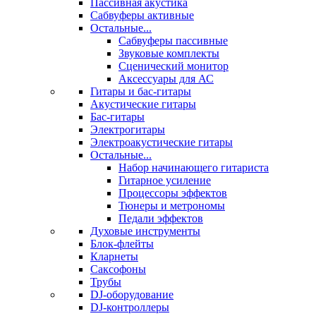
Пассивная акустика
Сабвуферы активные
Остальные...
Сабвуферы пассивные
Звуковые комплекты
Сценический монитор
Аксессуары для АС
Гитары и бас-гитары
Акустические гитары
Бас-гитары
Электрогитары
Электроакустические гитары
Остальные...
Набор начинающего гитариста
Гитарное усиление
Процессоры эффектов
Тюнеры и метрономы
Педали эффектов
Духовые инструменты
Блок-флейты
Кларнеты
Саксофоны
Трубы
DJ-оборудование
DJ-контроллеры