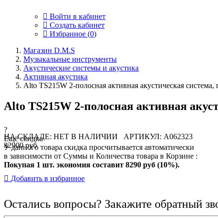
Войти в кабинет
Создать кабинет
Избранное (
0
)
Магазин D.M.S
Музыкальные инструменты
Акустические системы и акустика
Активная акустика
Alto TS215W 2-полосная активная акустическая система, 
Alto TS215W 2-полосная активная акуст
?
НА СКЛАДЕ: НЕТ В НАЛИЧИИ
АРТИКУЛ: A062323
Ещё скидка
82900 руб
У данного товара скидка просчитывается автоматически
в зависимости от Суммы и Количества товара в Корзине :
Покупая 1 шт. экономия составит
8290 руб (10%).
Добавить в избранное
Остались вопросы? Закажите обратный зв