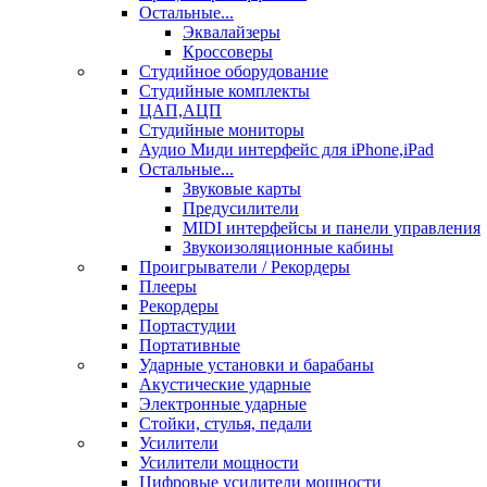
Остальные...
Эквалайзеры
Кроссоверы
Студийное оборудование
Студийные комплекты
ЦАП,АЦП
Студийные мониторы
Аудио Миди интерфейс для iPhone,iPad
Остальные...
Звуковые карты
Предусилители
MIDI интерфейсы и панели управления
Звукоизоляционные кабины
Проигрыватели / Рекордеры
Плееры
Рекордеры
Портастудии
Портативные
Ударные установки и барабаны
Акустические ударные
Электронные ударные
Стойки, стулья, педали
Усилители
Усилители мощности
Цифровые усилители мощности