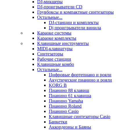
DJ-микшеры
DJ-проигрыватели CD
Грувбоксы и компактные синтезаторы
Остальные...
DJ-станции и комплекты
Dj проигрыватели винила
Караоке системы
Караоке комплекты
Клавишные инструменты
MIDI-клавиатуры
Синтезаторы
Рабочие станции
Клавишные комбо
Остальные...
Цифровые фортепиано и рояли
Акустические пианино и рояли
KORG B
Пианино 88 клавиш
Пианино 61 клавиша
Пианино Yamaha
Пианино Roland
Пианино Casio
Клавишные синтезаторы Casio
Банкетки
Аккордеоны и Баяны