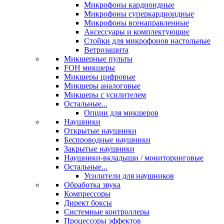
Микрофоны кардиоидные
Микрофоны суперкардиоидные
Микрофоны всенаправленные
Аксессуары и комплектующие
Стойки для микрофонов настольные
Ветрозащита
Микшерные пульты
FOH микшеры
Микшеры цифровые
Микшеры аналоговые
Микшеры с усилителем
Остальные...
Опции для микшеров
Наушники
Открытые наушники
Беспроводные наушники
Закрытые наушники
Наушники-вкладыши / мониторинговые
Остальные...
Усилители для наушников
Обработка звука
Компрессоры
Директ боксы
Системные контроллеры
Процессоры эффектов