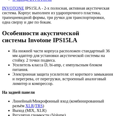
INVOTONE
IPS15LA - 2-х полосная, активная акустическая
система. Корпус выполнен из ударопрочного пластика,
трапециевидной формы, три ручки для транспортировки,
одна сверху и две по бокам.
Особенности акустической
системы Invotone IPS15LA
На нижней части корпуса расположен стандартный 36
мм адаптер для установки акустической системы на
стойку. 2 точки подвеса.
Усилитель класса D, bi-amp, с импульсным блоком
питания.
Электронная защита усилителя: от короткого замыкания
и перегрева, от перегрузки, встроенный аналоговый
лимитер и компрессор.
На задней панели
Линейный/Микрофонный вход (комбинированный
разъём
XLR
/
TRS
)
Выход (MIX, XLR)
Регулятор громкости (Volume)