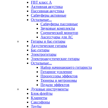
FBT класс А
Активная акустика
Пассивная акустика
Сабвуферы активные
Остальные...
Сабвуферы пассивные
Звуковые комплекты
Сценический монитор
Аксессуары для АС
Гитары и бас-гитары
Акустические гитары
Бас-гитары
Электрогитары
Электроакустические гитары
Остальные...
Набор начинающего гитариста
Гитарное усиление
Процессоры эффектов
Тюнеры и метрономы
Педали эффектов
Духовые инструменты
Блок-флейты
Кларнеты
Саксофоны
Трубы