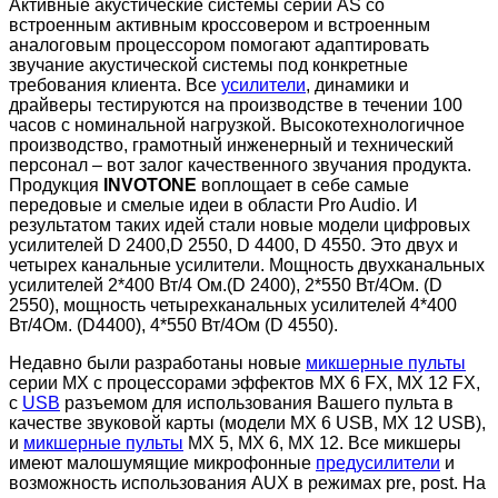
Активные акустические системы серии AS со
встроенным активным кроссовером и встроенным
аналоговым процессором помогают адаптировать
звучание акустической системы под конкретные
требования клиента. Все
усилители
, динамики и
драйверы тестируются на производстве в течении 100
часов с номинальной нагрузкой. Высокотехнологичное
производство, грамотный инженерный и технический
персонал – вот залог качественного звучания продукта.
Продукция
INVOTONE
воплощает в себе самые
передовые и смелые идеи в области Pro Audio. И
результатом таких идей стали новые модели цифровых
усилителей D 2400,D 2550, D 4400, D 4550. Это двух и
четырех канальные усилители. Мощность двухканальных
усилителей 2*400 Вт/4 Ом.(D 2400), 2*550 Вт/4Ом. (D
2550), мощность четырехканальных усилителей 4*400
Вт/4Ом. (D4400), 4*550 Вт/4Ом (D 4550).
Недавно были разработаны новые
микшерные пульты
серии MX с процессорами эффектов MX 6 FX, MX 12 FX,
с
USB
разъемом для использования Вашего пульта в
качестве звуковой карты (модели MX 6 USB, MX 12 USB),
и
микшерные пульты
MX 5, MX 6, MX 12. Все микшеры
имеют малошумящие микрофонные
предусилители
и
возможность использования AUX в режимах pre, post. На