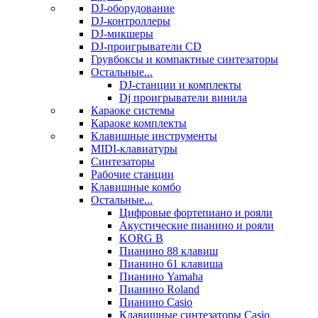
DJ-оборудование
DJ-контроллеры
DJ-микшеры
DJ-проигрыватели CD
Грувбоксы и компактные синтезаторы
Остальные...
DJ-станции и комплекты
Dj проигрыватели винила
Караоке системы
Караоке комплекты
Клавишные инструменты
MIDI-клавиатуры
Синтезаторы
Рабочие станции
Клавишные комбо
Остальные...
Цифровые фортепиано и рояли
Акустические пианино и рояли
KORG B
Пианино 88 клавиш
Пианино 61 клавиша
Пианино Yamaha
Пианино Roland
Пианино Casio
Клавишные синтезаторы Casio