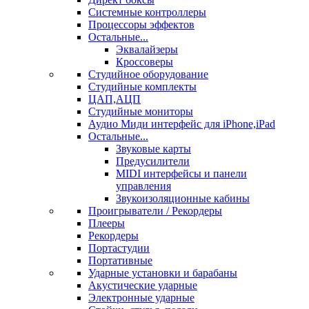
Системные контроллеры
Процессоры эффектов
Остальные...
Эквалайзеры
Кроссоверы
Студийное оборудование
Студийные комплекты
ЦАП,АЦП
Студийные мониторы
Аудио Миди интерфейс для iPhone,iPad
Остальные...
Звуковые карты
Предусилители
MIDI интерфейсы и панели
управления
Звукоизоляционные кабины
Проигрыватели / Рекордеры
Плееры
Рекордеры
Портастудии
Портативные
Ударные установки и барабаны
Акустические ударные
Электронные ударные