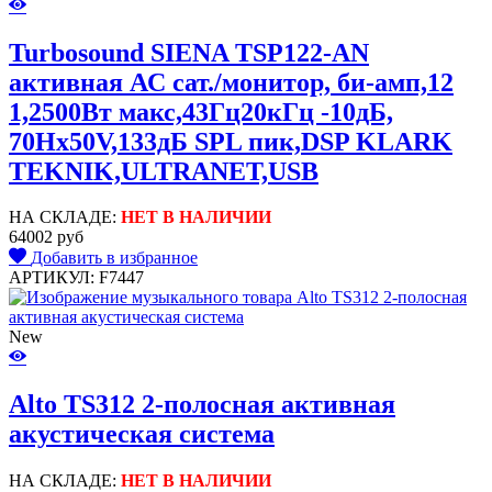
Turbosound SIENA TSP122-AN
активная АС сат./монитор, би-амп,12
1,2500Вт макс,43Гц20кГц -10дБ,
70Hx50V,133дБ SPL пик,DSP KLARK
TEKNIK,ULTRANET,USB
НА СКЛАДЕ:
НЕТ В НАЛИЧИИ
64002 руб
Добавить в избранное
АРТИКУЛ: F7447
New
Alto TS312 2-полосная активная
акустическая система
НА СКЛАДЕ:
НЕТ В НАЛИЧИИ