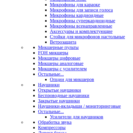
Микрофоны для караоке
Микрофоны для записи голоса
Микрофоны кардиоидные
Микрофоны суперкардиоидные
Микрофоны всенаправленные
Аксессуары и комплектующие
Стойки для микрофонов настольные
Ветрозащита
Микшерные пульты
FOH микшеры
Микшеры цифровые
Микшеры аналоговые
Микшеры с усилителем
Остальные...
Опции для микшеров
Наушники
Открытые наушники
Беспроводные наушники
Закрытые наушники
Наушники-вкладыши / мониторинговые
Остальные...
Усилители для наушников
Обработка звука
Компрессоры
Директ боксы