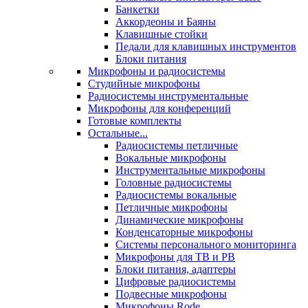
Банкетки
Аккордеоны и Баяны
Клавишные стойки
Педали для клавишных инструментов
Блоки питания
Микрофоны и радиосистемы
Студийные микрофоны
Радиосистемы инструментальные
Микрофоны для конференций
Готовые комплекты
Остальные...
Радиосистемы петличные
Вокальные микрофоны
Инструментальные микрофоны
Головные радиосистемы
Радиосистемы вокальные
Петличные микрофоны
Динамические микрофоны
Конденсаторные микрофоны
Системы персонального мониторинга
Микрофоны для ТВ и РВ
Блоки питания, адаптеры
Цифровые радиосистемы
Подвесные микрофоны
Микрофоны Rode