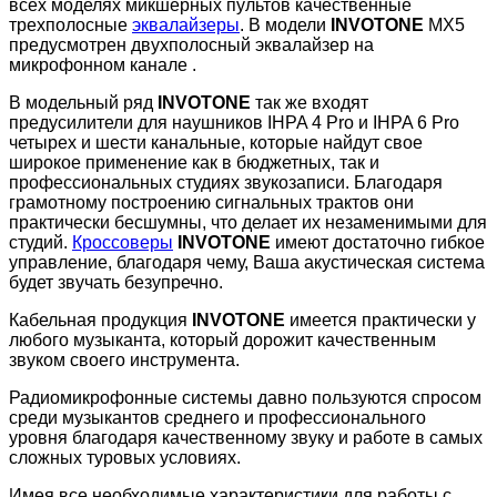
всех моделях микшерных пультов качественные
трехполосные
эквалайзеры
. В модели
INVOTONE
MX5
предусмотрен двухполосный эквалайзер на
микрофонном канале .
В модельный ряд
INVOTONE
так же входят
предусилители для наушников IHPA 4 Pro и IHPA 6 Pro
четырех и шести канальные, которые найдут свое
широкое применение как в бюджетных, так и
профессиональных студиях звукозаписи. Благодаря
грамотному построению сигнальных трактов они
практически бесшумны, что делает их незаменимыми для
студий.
Кроссоверы
INVOTONE
имеют достаточно гибкое
управление, благодаря чему, Ваша акустическая система
будет звучать безупречно.
Кабельная продукция
INVOTONE
имеется практически у
любого музыканта, который дорожит качественным
звуком своего инструмента.
Радиомикрофонные системы давно пользуются спросом
среди музыкантов среднего и профессионального
уровня благодаря качественному звуку и работе в самых
сложных туровых условиях.
Имея все необходимые характеристики для работы с