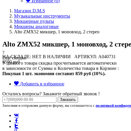
Избранное (
0
)
Магазин D.M.S
Музыкальные инструменты
Микшерные пульты
Микшеры аналоговые
Alto ZMX52 микшер, 1 моновход, 2 стерео
Alto ZMX52 микшер, 1 моновход, 2 стер
?
НА СКЛАДЕ: НЕТ В НАЛИЧИИ
АРТИКУЛ: A040731
Ещё скидка
8590 руб
У данного товара скидка просчитывается автоматически
в зависимости от Суммы и Количества товара в Корзине :
Покупая 1 шт. экономия составит
859 руб (10%).
Добавить в избранное
Остались вопросы? Закажите обратный звонок !
Заказать
Заполняя и отправляя данную форму, вы соглашаетесь с
политикой конфиде