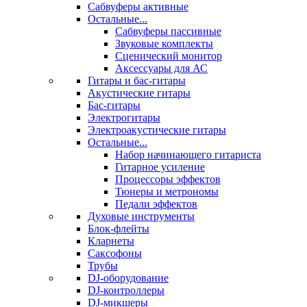
Сабвуферы активные
Остальные...
Сабвуферы пассивные
Звуковые комплекты
Сценический монитор
Аксессуары для АС
Гитары и бас-гитары
Акустические гитары
Бас-гитары
Электрогитары
Электроакустические гитары
Остальные...
Набор начинающего гитариста
Гитарное усиление
Процессоры эффектов
Тюнеры и метрономы
Педали эффектов
Духовые инструменты
Блок-флейты
Кларнеты
Саксофоны
Трубы
DJ-оборудование
DJ-контроллеры
DJ-микшеры