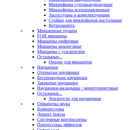
Микрофоны суперкардиоидные
Микрофоны всенаправленные
Аксессуары и комплектующие
Стойки для микрофонов настольные
Ветрозащита
Микшерные пульты
FOH микшеры
Микшеры цифровые
Микшеры аналоговые
Микшеры с усилителем
Остальные...
Опции для микшеров
Наушники
Открытые наушники
Беспроводные наушники
Закрытые наушники
Наушники-вкладыши / мониторинговые
Остальные...
Усилители для наушников
Обработка звука
Компрессоры
Директ боксы
Системные контроллеры
Процессоры эффектов
Остальные...