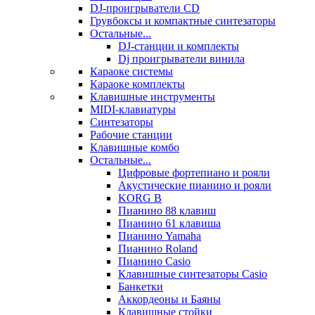
DJ-проигрыватели CD
Грувбоксы и компактные синтезаторы
Остальные...
DJ-станции и комплекты
Dj проигрыватели винила
Караоке системы
Караоке комплекты
Клавишные инструменты
MIDI-клавиатуры
Синтезаторы
Рабочие станции
Клавишные комбо
Остальные...
Цифровые фортепиано и рояли
Акустические пианино и рояли
KORG B
Пианино 88 клавиш
Пианино 61 клавиша
Пианино Yamaha
Пианино Roland
Пианино Casio
Клавишные синтезаторы Casio
Банкетки
Аккордеоны и Баяны
Клавишные стойки