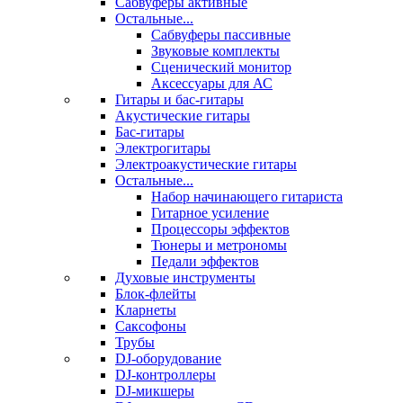
Сабвуферы активные
Остальные...
Сабвуферы пассивные
Звуковые комплекты
Сценический монитор
Аксессуары для АС
Гитары и бас-гитары
Акустические гитары
Бас-гитары
Электрогитары
Электроакустические гитары
Остальные...
Набор начинающего гитариста
Гитарное усиление
Процессоры эффектов
Тюнеры и метрономы
Педали эффектов
Духовые инструменты
Блок-флейты
Кларнеты
Саксофоны
Трубы
DJ-оборудование
DJ-контроллеры
DJ-микшеры