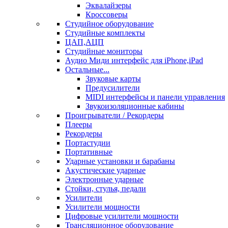
Эквалайзеры
Кроссоверы
Студийное оборудование
Студийные комплекты
ЦАП,АЦП
Студийные мониторы
Аудио Миди интерфейс для iPhone,iPad
Остальные...
Звуковые карты
Предусилители
MIDI интерфейсы и панели управления
Звукоизоляционные кабины
Проигрыватели / Рекордеры
Плееры
Рекордеры
Портастудии
Портативные
Ударные установки и барабаны
Акустические ударные
Электронные ударные
Стойки, стулья, педали
Усилители
Усилители мощности
Цифровые усилители мощности
Трансляционное оборудование