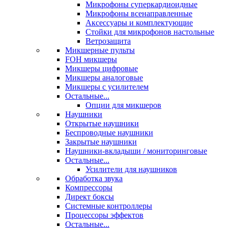
Микрофоны суперкардиоидные
Микрофоны всенаправленные
Аксессуары и комплектующие
Стойки для микрофонов настольные
Ветрозащита
Микшерные пульты
FOH микшеры
Микшеры цифровые
Микшеры аналоговые
Микшеры с усилителем
Остальные...
Опции для микшеров
Наушники
Открытые наушники
Беспроводные наушники
Закрытые наушники
Наушники-вкладыши / мониторинговые
Остальные...
Усилители для наушников
Обработка звука
Компрессоры
Директ боксы
Системные контроллеры
Процессоры эффектов
Остальные...