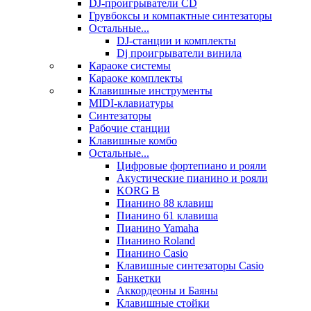
DJ-проигрыватели CD
Грувбоксы и компактные синтезаторы
Остальные...
DJ-станции и комплекты
Dj проигрыватели винила
Караоке системы
Караоке комплекты
Клавишные инструменты
MIDI-клавиатуры
Синтезаторы
Рабочие станции
Клавишные комбо
Остальные...
Цифровые фортепиано и рояли
Акустические пианино и рояли
KORG B
Пианино 88 клавиш
Пианино 61 клавиша
Пианино Yamaha
Пианино Roland
Пианино Casio
Клавишные синтезаторы Casio
Банкетки
Аккордеоны и Баяны
Клавишные стойки