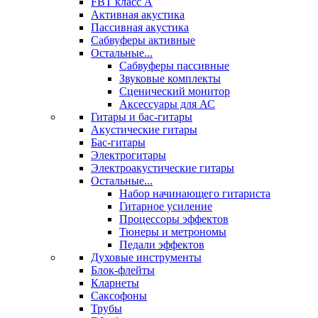
FBT класс А
Активная акустика
Пассивная акустика
Сабвуферы активные
Остальные...
Сабвуферы пассивные
Звуковые комплекты
Сценический монитор
Аксессуары для АС
Гитары и бас-гитары
Акустические гитары
Бас-гитары
Электрогитары
Электроакустические гитары
Остальные...
Набор начинающего гитариста
Гитарное усиление
Процессоры эффектов
Тюнеры и метрономы
Педали эффектов
Духовые инструменты
Блок-флейты
Кларнеты
Саксофоны
Трубы