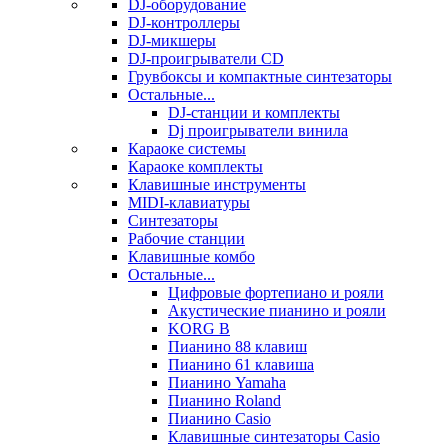
DJ-оборудование
DJ-контроллеры
DJ-микшеры
DJ-проигрыватели CD
Грувбоксы и компактные синтезаторы
Остальные...
DJ-станции и комплекты
Dj проигрыватели винила
Караоке системы
Караоке комплекты
Клавишные инструменты
MIDI-клавиатуры
Синтезаторы
Рабочие станции
Клавишные комбо
Остальные...
Цифровые фортепиано и рояли
Акустические пианино и рояли
KORG B
Пианино 88 клавиш
Пианино 61 клавиша
Пианино Yamaha
Пианино Roland
Пианино Casio
Клавишные синтезаторы Casio