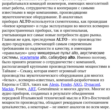
разрабатывался командой инженеров, имеющих многолетний
опыт работы, сотрудничества и кооперации с самыми
известными в мире компаниями, производящими
звукотехническое оборудование. В аналоговых
приборах
ALTO
используется схемотехника, как прошедшая
«боевое крещение» и годы эксплуатации во многих всемирно
распространенных приборах, так и оригинальная,
учитывающая все самые новые потребности аудио рынка.
Главная же идея, преследуемая
ALTO
– это производство
аудио продукции, отвечающей самым современным
требованиям по надежности и качеству, и имеющим
«правильную» цену
микшерные пульт alto, акустические
системы,
усилители
alto, сабвуфер
alto
.
Именно поэтому,
было принято решение о сотрудничестве с компанией,
располагающей крупными производственными мощностями в
Тайване – Секаку, которая имеет огромный опыт
производства звукотехнического оборудования для многих
«белых», всемирно-известных, компаний-разработчиков из
Европы и США, таких как
Alesis
,
Fender
,
AKG
,
Dynacord
,
Mackie
, Fostex,
ART
, Generalmusic и многих других. Многие из
аудио приборов, созданных в результате объединения
передовой Итальянской технической мысли и Юго-Восточной
мощности производства, обладают рекордным соотношением
цена/качество, а некоторые – не имеют аналогов во всем мире.