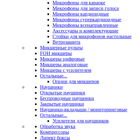
Микрофоны для караоке
Микрофоны для записи голоса
Микрофоны кардиоидные
Микрофоны суперкардиоидные
Микрофоны всенаправленные
Аксессуары и комплектующие
Стойки для микрофонов настольные
Ветрозащита
Микшерные пульты
FOH микшеры
Микшеры цифровые
Микшеры аналоговые
Микшеры с усилителем
Остальные...
Опции для микшеров
Наушники
Открытые наушники
Беспроводные наушники
Закрытые наушники
Наушники-вкладыши / мониторинговые
Остальные...
Усилители для наушников
Обработка звука
Компрессоры
Директ боксы