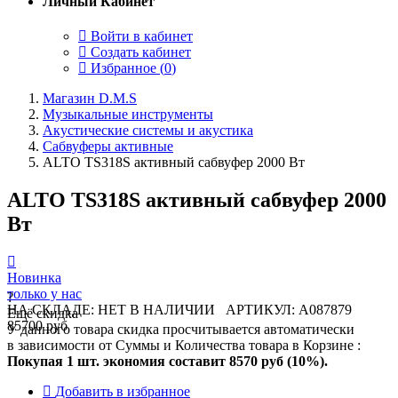
Личный Кабинет
Войти в кабинет
Создать кабинет
Избранное (
0
)
Магазин D.M.S
Музыкальные инструменты
Акустические системы и акустика
Сабвуферы активные
ALTO TS318S активный сабвуфер 2000 Вт
ALTO TS318S активный сабвуфер 2000
Вт
Новинка
только у нас
?
НА СКЛАДЕ: НЕТ В НАЛИЧИИ
АРТИКУЛ: A087879
Ещё скидка
85700 руб
У данного товара скидка просчитывается автоматически
в зависимости от Суммы и Количества товара в Корзине :
Покупая 1 шт. экономия составит
8570 руб (10%).
Добавить в избранное