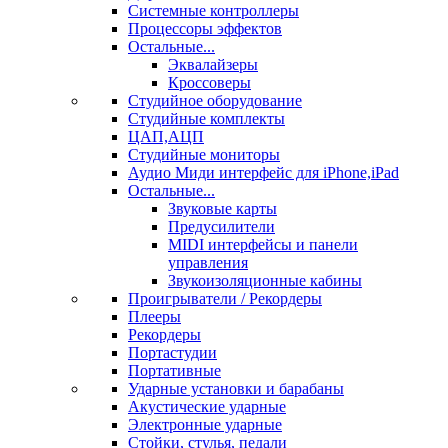
Системные контроллеры
Процессоры эффектов
Остальные...
Эквалайзеры
Кроссоверы
Студийное оборудование
Студийные комплекты
ЦАП,АЦП
Студийные мониторы
Аудио Миди интерфейс для iPhone,iPad
Остальные...
Звуковые карты
Предусилители
MIDI интерфейсы и панели
управления
Звукоизоляционные кабины
Проигрыватели / Рекордеры
Плееры
Рекордеры
Портастудии
Портативные
Ударные установки и барабаны
Акустические ударные
Электронные ударные
Стойки, стулья, педали