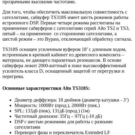
прозрачными высокими частотами.
Для того, чтобы обеспечить максимальную совместимость с
сателлитами, сабвуфер TS318S имеет шесть режимов работы
встроенного DSP. Первые четыре режима рассчитаны на
применение сабвуферов с сателлитами серий Alto TS2 и TS3,
пятый – на применение со сторонними сателлитами, а
шестой режим – это Bypass, отключающий обработку сигнала.
TS318S оснащен усиленным вуфером 18’ с длинным ходом,
встроенным в крепкий кабинет из древесного композита –
материала, не дающего паразитных резонансов. В основе
сабвуфера лежит 2000-ваттный в пике высокоэффективный
усилитель класса D, оснащенный защитой от перегрузки и
перегрева.
Основные характеристики Alto TS318S:
Диаметр диффузора: 18 дюймов (диаметр катушки - 3’)
Мощность: 1000Вт (прод.), 2000Вт (пик.)
SPL: 133дБ (пик), 131дБ (прод.) (1м)
Частотный диапазон: 35Гц – 97Гц (-10 дБ)
DSP с шестью режимами для работы с разными
сателлитами
Переворот фазы и переключатель Extended LF