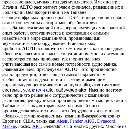
профессионалов, музыканты для музыкантов. Имея центр в
Италии,
ALTO
располагает рядом филиалов, размещенных в
Голландии, Великобритании и на Тайване.
Сердце цифровых процессоров – DSP – и широчайший набор
самых современных алгоритмов обработки звука
разрабатывался командой инженеров, имеющих многолетний
опыт работы, сотрудничества и кооперации с самыми
известными в мире компаниями, производящими
звукотехническое оборудование. В аналоговых
приборах
ALTO
используется схемотехника, как прошедшая
«боевое крещение» и годы эксплуатации во многих всемирно
распространенных приборах, так и оригинальная,
учитывающая все самые новые потребности аудио рынка.
Главная же идея, преследуемая
ALTO
– это производство
аудио продукции, отвечающей самым современным
требованиям по надежности и качеству, и имеющим
«правильную» цену
микшерные пульт alto, акустические
системы,
усилители
alto, сабвуфер
alto
.
Именно поэтому,
было принято решение о сотрудничестве с компанией,
располагающей крупными производственными мощностями в
Тайване – Секаку, которая имеет огромный опыт
производства звукотехнического оборудования для многих
«белых», всемирно-известных, компаний-разработчиков из
Европы и США, таких как
Alesis
,
Fender
,
AKG
,
Dynacord
,
Mackie
, Fostex,
ART
, Generalmusic и многих других. Многие из