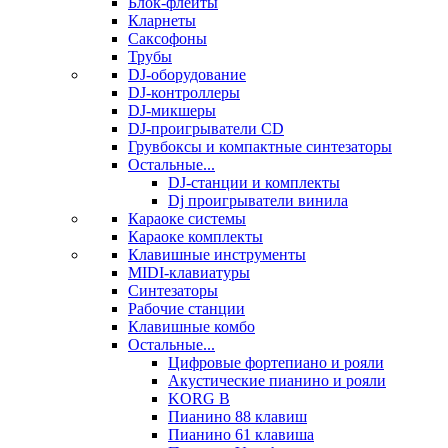
Блок-флейты
Кларнеты
Саксофоны
Трубы
DJ-оборудование
DJ-контроллеры
DJ-микшеры
DJ-проигрыватели CD
Грувбоксы и компактные синтезаторы
Остальные...
DJ-станции и комплекты
Dj проигрыватели винила
Караоке системы
Караоке комплекты
Клавишные инструменты
MIDI-клавиатуры
Синтезаторы
Рабочие станции
Клавишные комбо
Остальные...
Цифровые фортепиано и рояли
Акустические пианино и рояли
KORG B
Пианино 88 клавиш
Пианино 61 клавиша