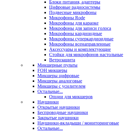
Блоки питания, адаптеры
Цифровые радиосистемы
Подвесные микрофоны
Микрофоны Rode
Микрофоны для караоке
Микрофоны для записи голоса
Микрофоны кардиоидные
Микрофоны суперкардиоидные
Микрофоны всенаправленные
Аксессуары и комплектующие
Стойки для микрофонов настольные
Ветрозащита
Микшерные пульты
FOH микшеры
Микшеры цифровые
Микшеры аналоговые
Микшеры с усилителем
Остальные...
Опции для микшеров
Наушники
Открытые наушники
Беспроводные наушники
Закрытые наушники
Наушники-вкладыши / мониторинговые
Остальные...