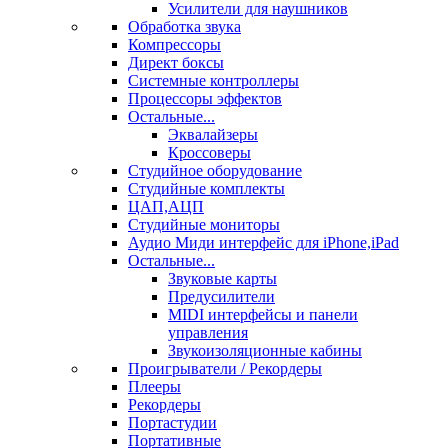
Усилители для наушников
Обработка звука
Компрессоры
Директ боксы
Системные контроллеры
Процессоры эффектов
Остальные...
Эквалайзеры
Кроссоверы
Студийное оборудование
Студийные комплекты
ЦАП,АЦП
Студийные мониторы
Аудио Миди интерфейс для iPhone,iPad
Остальные...
Звуковые карты
Предусилители
MIDI интерфейсы и панели
управления
Звукоизоляционные кабины
Проигрыватели / Рекордеры
Плееры
Рекордеры
Портастудии
Портативные