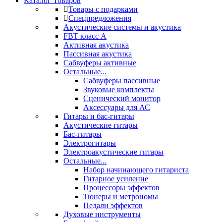
Каталог Товаров
Товары с подарками
Спецпредложения
Акустические системы и акустика
FBT класс А
Активная акустика
Пассивная акустика
Сабвуферы активные
Остальные...
Сабвуферы пассивные
Звуковые комплекты
Сценический монитор
Аксессуары для АС
Гитары и бас-гитары
Акустические гитары
Бас-гитары
Электрогитары
Электроакустические гитары
Остальные...
Набор начинающего гитариста
Гитарное усиление
Процессоры эффектов
Тюнеры и метрономы
Педали эффектов
Духовые инструменты