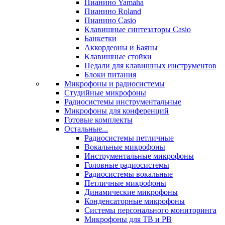
Пианино Yamaha
Пианино Roland
Пианино Casio
Клавишные синтезаторы Casio
Банкетки
Аккордеоны и Баяны
Клавишные стойки
Педали для клавишных инструментов
Блоки питания
Микрофоны и радиосистемы
Студийные микрофоны
Радиосистемы инструментальные
Микрофоны для конференций
Готовые комплекты
Остальные...
Радиосистемы петличные
Вокальные микрофоны
Инструментальные микрофоны
Головные радиосистемы
Радиосистемы вокальные
Петличные микрофоны
Динамические микрофоны
Конденсаторные микрофоны
Системы персонального мониторинга
Микрофоны для ТВ и РВ