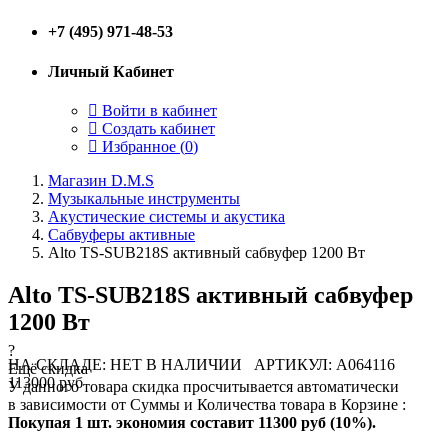
+7 (495) 971-48-53
Личный Кабинет
Войти в кабинет
Создать кабинет
Избранное (
0
)
Магазин D.M.S
Музыкальные инструменты
Акустические системы и акустика
Сабвуферы активные
Alto TS-SUB218S активный сабвуфер 1200 Вт
Alto TS-SUB218S активный сабвуфер
1200 Вт
?
НА СКЛАДЕ: НЕТ В НАЛИЧИИ
АРТИКУЛ: A064116
Ещё скидка
113000 руб
У данного товара скидка просчитывается автоматически
в зависимости от Суммы и Количества товара в Корзине :
Покупая 1 шт. экономия составит
11300 руб (10%).