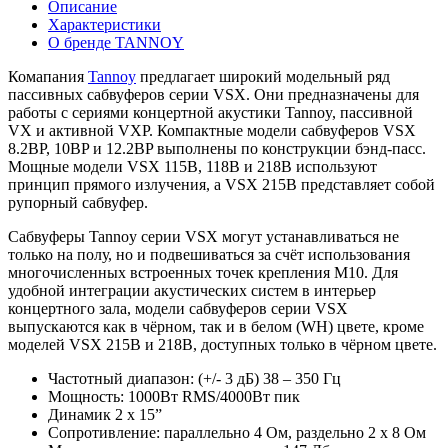
Описание
Характеристики
О бренде TANNOY
Комапания
Tannoy
предлагает широкий модельный ряд
пассивных сабвуферов серии VSX. Они предназначены для
работы с сериями концертной акустики Tannoy, пассивной
VX и активной VXP. Компактные модели сабвуферов VSX
8.2BP, 10BP и 12.2BP выполнены по конструкции бэнд-пасс.
Мощные модели VSX 115B, 118B и 218B используют
принцип прямого излучения, а VSX 215B представляет собой
рупорный сабвуфер.
Сабвуферы Tannoy серии VSX могут устанавливаться не
только на полу, но и подвешиваться за счёт использования
многочисленных встроенных точек крепления M10. Для
удобной интеграции акустических систем в интерьер
концертного зала, модели сабвуферов серии VSX
выпускаются как в чёрном, так и в белом (WH) цвете, кроме
моделей VSX 215В и 218B, доступных только в чёрном цвете.
Частотный диапазон: (+/- 3 дБ) 38 – 350 Гц
Мощность: 1000Вт RMS/4000Вт пик
Динамик 2 x 15”
Сопротивление: параллельно 4 Ом, раздельно 2 х 8 Ом