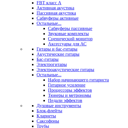
FBT класс А
Активная акустика
Пассивная акустика
Сабвуферы активные
Остальные...
Сабвуферы пассивные
Звуковые комплекты
Сценический монитор
Аксессуары для АС
Гитары и бас-гитары
Акустические гитары
Бас-гитары
Электрогитары
Электроакустические гитары
Остальные...
Набор начинающего гитариста
Гитарное усиление
Процессоры эффектов
Тюнеры и метрономы
Педали эффектов
Духовые инструменты
Блок-флейты
Кларнеты
Саксофоны
Трубы