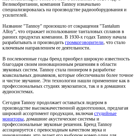
Великобритании, компания Tannoy изначально
специализировалась на производстве радиооборудования и
усилителей.
Название "Tannoy" произошло от сокращения "Tantalum
Alloy", что отражает использование танталовых сплавов в
ранних продуктах компании. В 1930-х годах Tannoy начала
разрабатывать и производить
громкоговорители
, что стало
ключевым направлением ее деятельности.
В послевоенные годы бренд приобрел широкую известность
благодаря своим инновационным решениям в области
звуковых систем. Tannoy стала пионером в разработке
коаксиальных динамиков, которые обеспечивали более точное
и чистое звучание. Эти технологии нашли применение как в
профессиональных студиях звукозаписи, так и в домашних
аудиосистемах.
Сегодня Tannoy продолжает оставаться лидером в
производстве высококачественной аудиотехники, предлагая
широкий ассортимент продукции, включая
студийные
мониторы
, домашние акустические системы и
профессиональные звуковые решения. Бренд Tannoy
ассоциируется с превосходным качеством звука и
инновациями, что делает его выбором номер один для