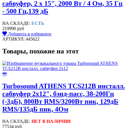
сабвуфер, 2 х 15", 2000 Вт / 4 Ом, 35 Гц
- 500 Гц,139 дБ
НА СКЛАДЕ:
ЕСТЬ
219990 руб
Добавить в избранное
АРТИКУЛ: 445622
Товары, похожие на этот
Turbosound ATHENS TCS212B инсталл.
сабвуфер 2х12", бэнд-пасс, 38-200Гц
(-3дБ), 800Вт RMS/3200Вт пик, 129дБ
RMS/135дБ пик, 4Ом
НА СКЛАДЕ:
НЕТ В НАЛИЧИИ
77534 руб