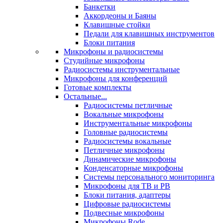
Банкетки
Аккордеоны и Баяны
Клавишные стойки
Педали для клавишных инструментов
Блоки питания
Микрофоны и радиосистемы
Студийные микрофоны
Радиосистемы инструментальные
Микрофоны для конференций
Готовые комплекты
Остальные...
Радиосистемы петличные
Вокальные микрофоны
Инструментальные микрофоны
Головные радиосистемы
Радиосистемы вокальные
Петличные микрофоны
Динамические микрофоны
Конденсаторные микрофоны
Системы персонального мониторинга
Микрофоны для ТВ и РВ
Блоки питания, адаптеры
Цифровые радиосистемы
Подвесные микрофоны
Микрофоны Rode