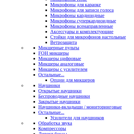
Микрофоны для караоке
Микрофоны для записи голоса
Микрофоны кардиоидные
Микрофоны суперкардиоидные
Микрофоны всенаправленные
Аксессуары и комплектующие
Стойки для микрофонов настольные
Ветрозащита
Микшерные пульты
FOH микшеры
Микшеры цифровые
Микшеры аналоговые
Микшеры с усилителем
Остальные...
Опции для микшеров
Наушники
Открытые наушники
Беспроводные наушники
Закрытые наушники
Наушники-вкладыши / мониторинговые
Остальные...
Усилители для наушников
Обработка звука
Компрессоры
Директ боксы