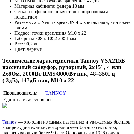
Максимальное звуковое давление:147 Дб
Материал кабинета: фанера 18 мм
Сетка: перфорированная сталь с порошковым
покрытием
Разъёмы: 2 x Neutrik speakON 4-x контактный, винтовые
клеммы
Подвес: точки крепления M10 x 22
Габариты 708 x 1052 x 851 мм
Вес: 90,2 кг
Цвет: чёрный
Технические характеристики Tannoy VSX215B
пассивный сабвуфер, рупорный, 2x15", 4 или
2x8Ом, 2000Вт RMS/8000Вт пик, 48–350Гц
(-3дБ), 147дБ пик, M10 x 22
Производитель:
TANNOY
Единица измерения
шт
Tannoy
— это один из самых известных и уважаемых брендов
в мире аудиотехники, который имеет богатую историю,
насчитывающую более 90 лет. Основанная в 1926 году в