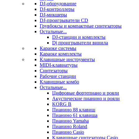
DJ-оборудование
DJ-контроллеры
DJ-микшеры
DJ-проигрыватели CD
Грувбоксы и компактные синтезаторы
Остальные...
DJ-станции и комплекты
Dj проигрыватели винила
Караоке системы
Караоке комплекты
Клавишные инструменты
MIDI-клавиатуры
Синтезаторы
Рабочие станции
Клавишные комбо
Остальные...
Цифровые фортепиано и рояли
Акустические пианино и рояли
KORG B
Пианино 88 клавиш
Пианино 61 клавиша
Пианино Yamaha
Пианино Roland
Пианино Casio
Клавишные синтезаторы Casio