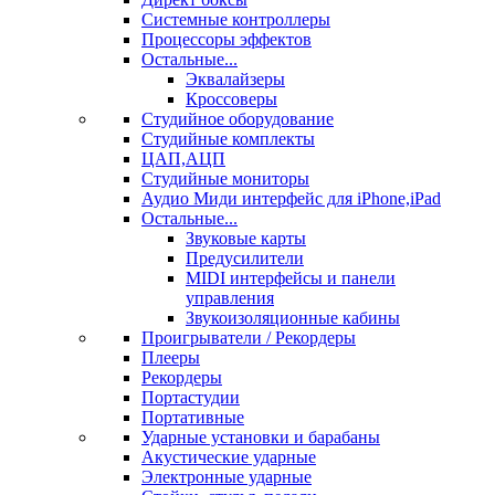
Системные контроллеры
Процессоры эффектов
Остальные...
Эквалайзеры
Кроссоверы
Студийное оборудование
Студийные комплекты
ЦАП,АЦП
Студийные мониторы
Аудио Миди интерфейс для iPhone,iPad
Остальные...
Звуковые карты
Предусилители
MIDI интерфейсы и панели
управления
Звукоизоляционные кабины
Проигрыватели / Рекордеры
Плееры
Рекордеры
Портастудии
Портативные
Ударные установки и барабаны
Акустические ударные
Электронные ударные