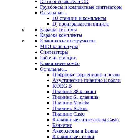
DJ-проигрыватели CD
Грувбоксы и компактные синтезаторы
Остальные...
DJ-станции и комплекты
Dj проигрыватели винила
Караоке системы
Караоке комплекты
Клавишные инструменты
MIDI-клавиатуры
Синтезаторы
Рабочие станции
Клавишные комбо
Остальные...
Цифровые фортепиано и рояли
Акустические пианино и рояли
KORG B
Пианино 88 клавиш
Пианино 61 клавиша
Пианино Yamaha
Пианино Roland
Пианино Casio
Клавишные синтезаторы Casio
Банкетки
Аккордеоны и Баяны
Клавишные стойки