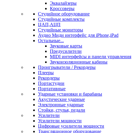
Эквалайзеры
Кроссоверы
Студийное оборудование
Студийные комплекты
ЦАП,АЦП
Студийные мониторы
Аудио Миди интерфейс для iPhone,iPad
Остальные...
Звуковые карты
Предусилители
MIDI интерфейсы и панели управления
Звукоизоляционные кабины
Проигрыватели / Рекордеры
Плееры
Рекордеры
Портастудии
Портативные
Ударные установки и барабаны
Акустические ударные
Электронные ударные
Стойки, стулья, педали
Усилители
Усилители мощности
Цифровые усилители мощности
Трансляционное оборудование