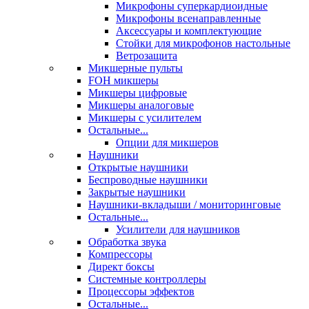
Микрофоны суперкардиоидные
Микрофоны всенаправленные
Аксессуары и комплектующие
Стойки для микрофонов настольные
Ветрозащита
Микшерные пульты
FOH микшеры
Микшеры цифровые
Микшеры аналоговые
Микшеры с усилителем
Остальные...
Опции для микшеров
Наушники
Открытые наушники
Беспроводные наушники
Закрытые наушники
Наушники-вкладыши / мониторинговые
Остальные...
Усилители для наушников
Обработка звука
Компрессоры
Директ боксы
Системные контроллеры
Процессоры эффектов
Остальные...