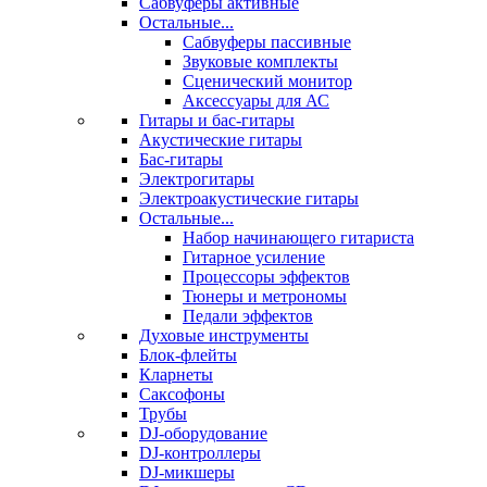
Сабвуферы активные
Остальные...
Сабвуферы пассивные
Звуковые комплекты
Сценический монитор
Аксессуары для АС
Гитары и бас-гитары
Акустические гитары
Бас-гитары
Электрогитары
Электроакустические гитары
Остальные...
Набор начинающего гитариста
Гитарное усиление
Процессоры эффектов
Тюнеры и метрономы
Педали эффектов
Духовые инструменты
Блок-флейты
Кларнеты
Саксофоны
Трубы
DJ-оборудование
DJ-контроллеры
DJ-микшеры