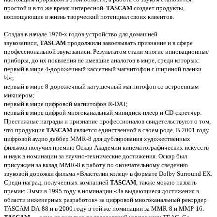
простой и в то же время интересной.
TASCAM
создает продукты,
воплощающие в жизнь творческий потенциал своих клиентов.
Создав в начале 1970-х годов устройство для домашней
звукозаписи,
TASCAM
продолжили завоевывать признание и в сфере
профессиональной звукозаписи. Результатом стали многие инновационные
приборы, до их появления не имевшие аналогов в мире, среди которых:
первый в мире 4-дорожечный кассетный магнитофон с шириной пленки
½«;
первый в мире 8-дорожечный катушечный магнитофон со встроенным
микшером;
первый в мире цифровой магнитофон R-DAT;
первый в мире цифрой многоканальный минидиск-плеер и CD-скретчер.
Престижные награды и признание профессионалов свидетельствуют о том,
что продукция
TASCAM
является единственной в своем роде. В 2001 году
цифровой аудио даббер MMR-8 для дублирования художественных
фильмов получил премию Оскар Академии кинематографических искусств
и наук в номинации за научно-технические достижения. Оскар был
присужден за вклад MMR-8 в работу по окончательному сведению
звуковой дорожки фильма «Властелин колец» в формате Dolby Surround EX.
Среди наград, полученных компанией
TASCAM
, также можно назвать
премию Эмми в 1995 году в номинации «За выдающиеся достижения в
области инженерных разработок» за цифровой многоканальный рекордер
TASCAM DA-88 и в 2000 году в той же номинации за MMR-8 и ММР-16.