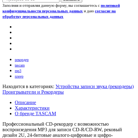
Заполняя и отправляя данную форму, вы соглашаетесь с
политикой
конфиденциальности персональных данных
и даю
согласие на
обработку персональных данных
рекордер
tascam
mp3
плеер
Находится в категориях:
Устройства записи звука (рекордеры)
Проигрыватели и Рекордеры
Описание
Характеристики
О бренде TASCAM
Профессиональный CD-рекордер с возможностью
воспроизедения MP3 для записи CD-R/CD-RW, рековый
дизайн 2U, 24-битовые аналого-цифровые и цифро-