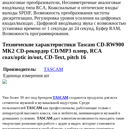
аналоговые преобразователи, Несимметричные аналоговые
вход/выход типа RCA, Коаксиальные и оптические входы/
выходы SPDIF, Возможность преобразования частоты
дискретизации, Регулировка уровня усиления на цифровых
входах/выходах , Цифровой ввод/вывод звука с возможностью
установки времени от 1 секунды до 24 секунд, Буфер RAM,
Возможность программирования.
Технические характеристики Tascam CD-RW900
MK2 CD-рекордер CD/MP3 плеер, RCA
coax/optic in/out, CD-Text, pitch 16
Производитель:
TASCAM
Единица измерения
шт
Уже более 30 лет под брендом
TASCAM
создаются продукты для всех
сегментов звуковой и музыкальной индустрии. Среди
пользователей
TASCAM
как профессионалы, работающие только с
аппаратурой высокого класса, так и любители, занимающиеся музыкой в
домашних условиях.
TASCAM
дает клиентам возможность находить такие
творческие решения при работе с аудио и видео, которые становятся
настоящим прорывом в этой области, а работа со звуком становится