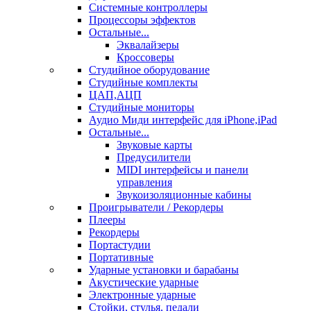
Системные контроллеры
Процессоры эффектов
Остальные...
Эквалайзеры
Кроссоверы
Студийное оборудование
Студийные комплекты
ЦАП,АЦП
Студийные мониторы
Аудио Миди интерфейс для iPhone,iPad
Остальные...
Звуковые карты
Предусилители
MIDI интерфейсы и панели
управления
Звукоизоляционные кабины
Проигрыватели / Рекордеры
Плееры
Рекордеры
Портастудии
Портативные
Ударные установки и барабаны
Акустические ударные
Электронные ударные
Стойки, стулья, педали