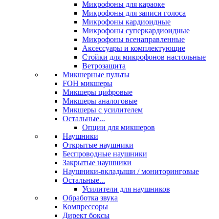
Микрофоны для караоке
Микрофоны для записи голоса
Микрофоны кардиоидные
Микрофоны суперкардиоидные
Микрофоны всенаправленные
Аксессуары и комплектующие
Стойки для микрофонов настольные
Ветрозащита
Микшерные пульты
FOH микшеры
Микшеры цифровые
Микшеры аналоговые
Микшеры с усилителем
Остальные...
Опции для микшеров
Наушники
Открытые наушники
Беспроводные наушники
Закрытые наушники
Наушники-вкладыши / мониторинговые
Остальные...
Усилители для наушников
Обработка звука
Компрессоры
Директ боксы