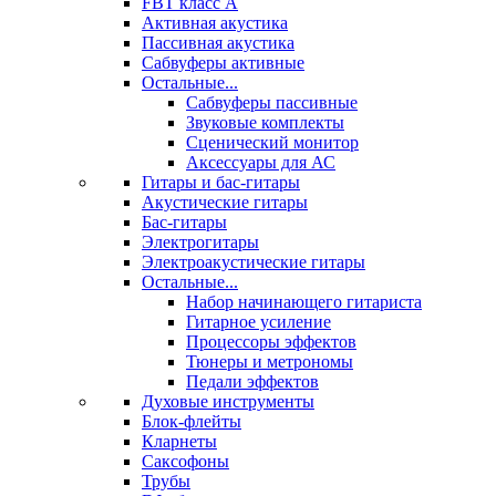
FBT класс А
Активная акустика
Пассивная акустика
Сабвуферы активные
Остальные...
Сабвуферы пассивные
Звуковые комплекты
Сценический монитор
Аксессуары для АС
Гитары и бас-гитары
Акустические гитары
Бас-гитары
Электрогитары
Электроакустические гитары
Остальные...
Набор начинающего гитариста
Гитарное усиление
Процессоры эффектов
Тюнеры и метрономы
Педали эффектов
Духовые инструменты
Блок-флейты
Кларнеты
Саксофоны
Трубы