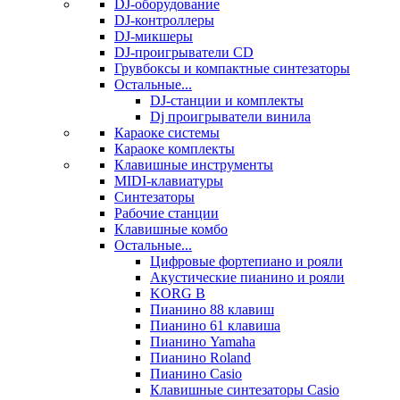
DJ-оборудование
DJ-контроллеры
DJ-микшеры
DJ-проигрыватели CD
Грувбоксы и компактные синтезаторы
Остальные...
DJ-станции и комплекты
Dj проигрыватели винила
Караоке системы
Караоке комплекты
Клавишные инструменты
MIDI-клавиатуры
Синтезаторы
Рабочие станции
Клавишные комбо
Остальные...
Цифровые фортепиано и рояли
Акустические пианино и рояли
KORG B
Пианино 88 клавиш
Пианино 61 клавиша
Пианино Yamaha
Пианино Roland
Пианино Casio
Клавишные синтезаторы Casio