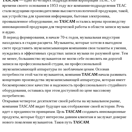
TASCAM
— одно из четырех подразделений корпорации TEAC. Со
времени своего основания в 1953 году все компании-подразделения TEAC
стали ведущими производителями высокотехнологичной продукции, такой,
как устройства для хранения информации, бытовая электроника,
промышленное оборудование, но
TASCAM
остались верны производству
инновационной продукции для творческой работы в области записи музыки
и аудио.
В период формирования, в начале 70-х годов, музыкальная индустрия
находилась в стадии расцвета. Музыканты, которые хотели в выгодном
свете представить звукозаписывающим компаниям свои таланты и умения,
нуждались в эффективных средствах записи музыки по разумной цене. Тем
не менее, большинство музыкантов не могли себе позволить ни дорогой
записи на профессиональной студии, ни профессиональной
звукозаписывающей аппаратуры по заоблачным ценам. Осознав
потребности этой части музыкантов, компания
TASCAM
начала развивать
концепцию производства звукозаписывающей аппаратуры, которая имеет
бескомпромиссное качество и надежность профессионального студийного
оборудования, оставаясь при этом доступной по цене массовому
потребителю.
Открывая четвертое десятилетие своей работы на музыкальном рынке,
компания TASCAM видит будущее как отображение своей истории. Речь
идет о преданности принципам. Цель
TASCAM
создавать инновационные
продукты, которые будут интересны давним клиентам и заслужат доверие
нового поколения музыкантов. Таков путь
TASCAM
.