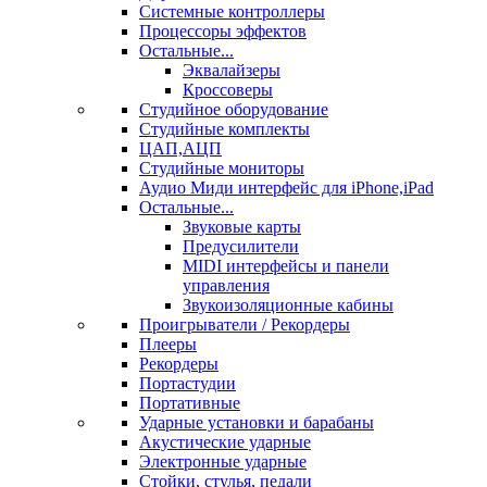
Системные контроллеры
Процессоры эффектов
Остальные...
Эквалайзеры
Кроссоверы
Студийное оборудование
Студийные комплекты
ЦАП,АЦП
Студийные мониторы
Аудио Миди интерфейс для iPhone,iPad
Остальные...
Звуковые карты
Предусилители
MIDI интерфейсы и панели
управления
Звукоизоляционные кабины
Проигрыватели / Рекордеры
Плееры
Рекордеры
Портастудии
Портативные
Ударные установки и барабаны
Акустические ударные
Электронные ударные
Стойки, стулья, педали