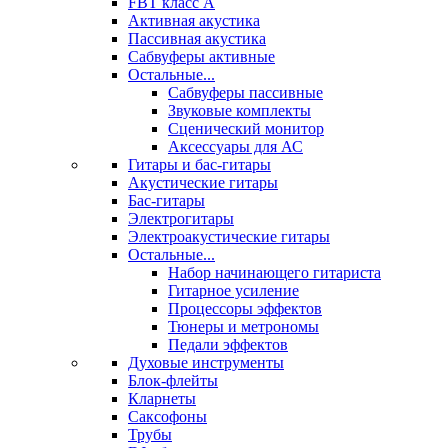
FBT класс А
Активная акустика
Пассивная акустика
Сабвуферы активные
Остальные...
Сабвуферы пассивные
Звуковые комплекты
Сценический монитор
Аксессуары для АС
Гитары и бас-гитары
Акустические гитары
Бас-гитары
Электрогитары
Электроакустические гитары
Остальные...
Набор начинающего гитариста
Гитарное усиление
Процессоры эффектов
Тюнеры и метрономы
Педали эффектов
Духовые инструменты
Блок-флейты
Кларнеты
Саксофоны
Трубы