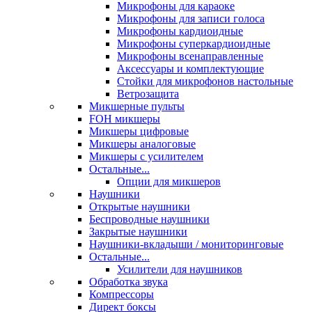
Микрофоны для караоке
Микрофоны для записи голоса
Микрофоны кардиоидные
Микрофоны суперкардиоидные
Микрофоны всенаправленные
Аксессуары и комплектующие
Стойки для микрофонов настольные
Ветрозащита
Микшерные пульты
FOH микшеры
Микшеры цифровые
Микшеры аналоговые
Микшеры с усилителем
Остальные...
Опции для микшеров
Наушники
Открытые наушники
Беспроводные наушники
Закрытые наушники
Наушники-вкладыши / мониторинговые
Остальные...
Усилители для наушников
Обработка звука
Компрессоры
Директ боксы