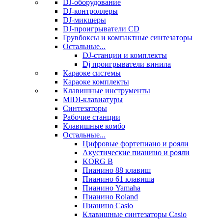
DJ-оборудование
DJ-контроллеры
DJ-микшеры
DJ-проигрыватели CD
Грувбоксы и компактные синтезаторы
Остальные...
DJ-станции и комплекты
Dj проигрыватели винила
Караоке системы
Караоке комплекты
Клавишные инструменты
MIDI-клавиатуры
Синтезаторы
Рабочие станции
Клавишные комбо
Остальные...
Цифровые фортепиано и рояли
Акустические пианино и рояли
KORG B
Пианино 88 клавиш
Пианино 61 клавиша
Пианино Yamaha
Пианино Roland
Пианино Casio
Клавишные синтезаторы Casio