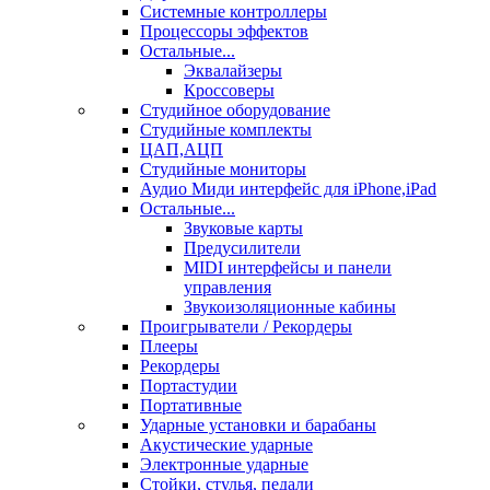
Системные контроллеры
Процессоры эффектов
Остальные...
Эквалайзеры
Кроссоверы
Студийное оборудование
Студийные комплекты
ЦАП,АЦП
Студийные мониторы
Аудио Миди интерфейс для iPhone,iPad
Остальные...
Звуковые карты
Предусилители
MIDI интерфейсы и панели
управления
Звукоизоляционные кабины
Проигрыватели / Рекордеры
Плееры
Рекордеры
Портастудии
Портативные
Ударные установки и барабаны
Акустические ударные
Электронные ударные
Стойки, стулья, педали