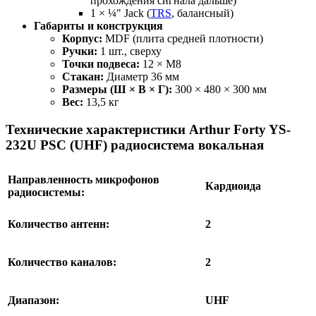
прохождения сигнала дальше)
1 × ¼" Jack (
TRS
, балансный)
Габариты и конструкция
Корпус:
MDF (плита средней плотности)
Ручки:
1 шт., сверху
Точки подвеса:
12 × М8
Стакан:
Диаметр 36 мм
Размеры (Ш × В × Г):
300 × 480 × 300 мм
Вес:
13,5 кг
Технические характеристики Arthur Forty YS-
232U PSC (UHF) радиосистема вокальная
Направленность микрофонов
Кардиоида
радиосистемы:
Количество антенн:
2
Количество каналов:
2
Диапазон:
UHF