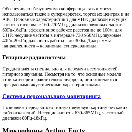
Обеспечивают безупречную конференц-связь и могут
использоваться также в супермаркетах, торговых центрах и на
АЗС. Основные характеристики для VHF: диапазон несущих
частот в интервале 160-270МГц, диапазон звуковых частот
60Гц-16кГц, эффективное рабочее расстояние до 100м. для
UHF: несущие частоты в интервале 730-950МГц, звуковые –
40Гц-20кГц, дальность работы – до 300м. Диаграммы
направленности – кардиоида, суперкардиоида.
Гитарные радиосистемы
Предназначены специально для передачи всех тонкостей
гитарного звучания. Несмотря на то, что основные модели
этой категории сравнительно недороги, они отличаются
прекрасными акустическими характеристиками.
Системы персонального мониторинга
Позволяют передавать истинную звуковую картину без каких-
либо искажений. Несущие частоты 630-865МГц, частотный
диапазон 80Гц-18кГц.
Микрофоны Arthur Forty