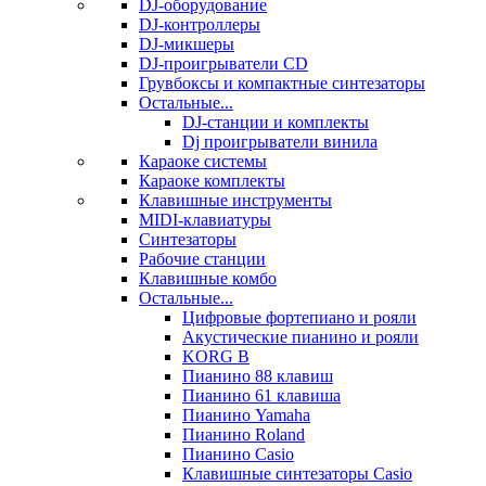
DJ-оборудование
DJ-контроллеры
DJ-микшеры
DJ-проигрыватели CD
Грувбоксы и компактные синтезаторы
Остальные...
DJ-станции и комплекты
Dj проигрыватели винила
Караоке системы
Караоке комплекты
Клавишные инструменты
MIDI-клавиатуры
Синтезаторы
Рабочие станции
Клавишные комбо
Остальные...
Цифровые фортепиано и рояли
Акустические пианино и рояли
KORG B
Пианино 88 клавиш
Пианино 61 клавиша
Пианино Yamaha
Пианино Roland
Пианино Casio
Клавишные синтезаторы Casio