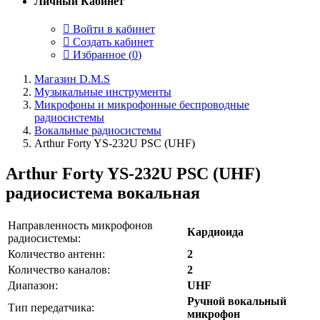
Личный Кабинет
Войти в кабинет
Создать кабинет
Избранное (
0
)
Магазин D.M.S
Музыкальные инструменты
Микрофоны и микрофонные беспроводные
радиосистемы
Вокальные радиосистемы
Arthur Forty YS-232U PSC (UHF)
Arthur Forty YS-232U PSC (UHF)
радиосистема вокальная
Направленность микрофонов
Кардиоида
радиосистемы:
Количество антенн:
2
Количество каналов:
2
Диапазон:
UHF
Ручной вокальный
Тип передатчика:
микрофон