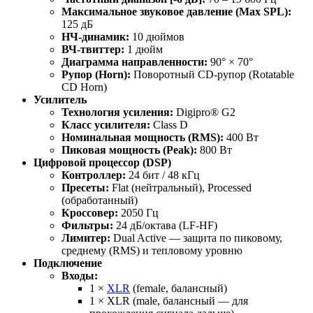
Максимальное звуковое давление (Max SPL):
125 дБ
НЧ-динамик:
10 дюймов
ВЧ-твиттер:
1 дюйм
Диаграмма направленности:
90° × 70°
Рупор (Horn):
Поворотный CD-рупор (Rotatable
CD Horn)
Усилитель
Технология усиления:
Digipro® G2
Класс усилителя:
Class D
Номинальная мощность (RMS):
400 Вт
Пиковая мощность (Peak):
800 Вт
Цифровой процессор (DSP)
Контроллер:
24 бит / 48 кГц
Пресеты:
Flat (нейтральный), Processed
(обработанный)
Кроссовер:
2050 Гц
Фильтры:
24 дБ/октава (LF-HF)
Лимитер:
Dual Active — защита по пиковому,
среднему (RMS) и тепловому уровню
Подключение
Входы:
1 ×
XLR
(female, балансный)
1 × XLR (male, балансный — для