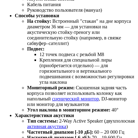
Кабель питания
Руководство пользователя (мануал)
Способы установки
На стойку:
Встроенный "стакан" на дне корпуса
диаметром 36 мм — для установки на
акустическую стойку-треногу или
соединительную стойку (например, в связке
сабвуфер–сателлит)
Подвес:
12 точек подвеса с резьбой М8
Крепления для специальной лиры
(приобретается отдельно) — для
горизонтального и вертикального
подвешивания с возможностью регулировки
угла наклона
Мониторный режим:
Скошенная задняя часть
корпуса позволяет использовать колонку как
напольный
сценический монитор
, DJ-монитор
или монитор для музыкантов
Угол наклона в мониторном режиме:
40°
Характеристики акустики
Тип системы:
2-Way Active Speaker (двухполосная
активная акустика
)
Частотный диапазон [-10 дБ]:
60 – 20 000 Гц
Частотный диапазон [-6 дБ]:
70 – 19 600 Гц