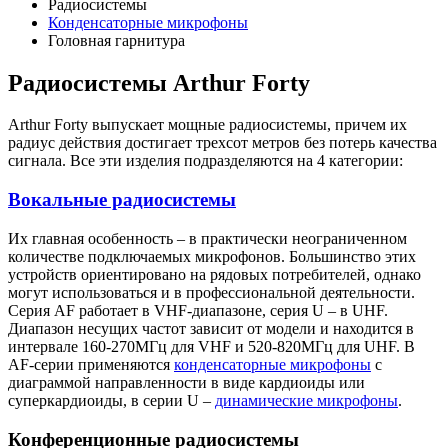
Радиосистемы
Конденсаторные микрофоны
Головная гарнитура
Радиосистемы Arthur Forty
Arthur Forty выпускает мощные радиосистемы, причем их
радиус действия достигает трехсот метров без потерь качества
сигнала. Все эти изделия подразделяются на 4 категории:
Вокальные радиосистемы
Их главная особенность – в практически неограниченном
количестве подключаемых микрофонов. Большинство этих
устройств ориентировано на рядовых потребителей, однако
могут использоваться и в профессиональной деятельности.
Серия AF работает в VHF-диапазоне, серия U – в UHF.
Диапазон несущих частот зависит от модели и находится в
интервале 160-270МГц для VHF и 520-820МГц для UHF. В
AF-серии применяются
конденсаторные микрофоны
с
диаграммой направленности в виде кардиоиды или
суперкардиоиды, в серии U –
динамические микрофоны
.
Конференционные радиосистемы