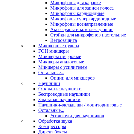
Микрофоны для караоке
Микрофоны для записи голоса
Микрофоны кардиоидные
Микрофоны суперкардиоидные
Микрофоны всенаправленные
Аксессуары и комплектующие
Стойки для микрофонов настольные
Ветрозащита
Микшерные пульты
FOH микшеры
Микшеры цифровые
Микшеры аналоговые
Микшеры с усилителем
Остальные...
Опции для микшеров
Наушники
Открытые наушники
Беспроводные наушники
Закрытые наушники
Наушники-вкладыши / мониторинговые
Остальные...
Усилители для наушников
Обработка звука
Компрессоры
Директ боксы