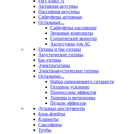
FBT класс А
Активная акустика
Пассивная акустика
Сабвуферы активные
Остальные...
Сабвуферы пассивные
Звуковые комплекты
Сценический монитор
Аксессуары для АС
Гитары и бас-гитары
Акустические гитары
Бас-гитары
Электрогитары
Электроакустические гитары
Остальные...
Набор начинающего гитариста
Гитарное усиление
Процессоры эффектов
Тюнеры и метрономы
Педали эффектов
Духовые инструменты
Блок-флейты
Кларнеты
Саксофоны
Трубы