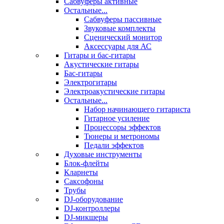
Сабвуферы активные
Остальные...
Сабвуферы пассивные
Звуковые комплекты
Сценический монитор
Аксессуары для АС
Гитары и бас-гитары
Акустические гитары
Бас-гитары
Электрогитары
Электроакустические гитары
Остальные...
Набор начинающего гитариста
Гитарное усиление
Процессоры эффектов
Тюнеры и метрономы
Педали эффектов
Духовые инструменты
Блок-флейты
Кларнеты
Саксофоны
Трубы
DJ-оборудование
DJ-контроллеры
DJ-микшеры