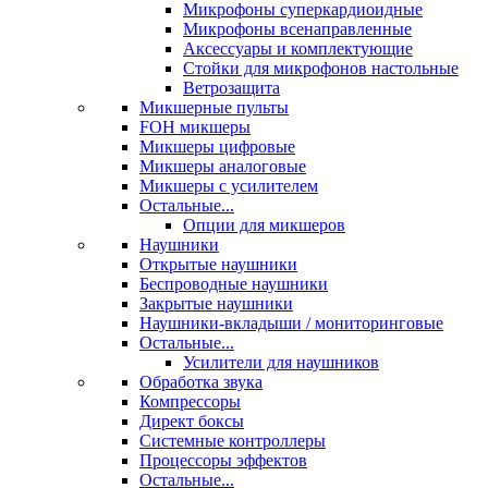
Микрофоны суперкардиоидные
Микрофоны всенаправленные
Аксессуары и комплектующие
Стойки для микрофонов настольные
Ветрозащита
Микшерные пульты
FOH микшеры
Микшеры цифровые
Микшеры аналоговые
Микшеры с усилителем
Остальные...
Опции для микшеров
Наушники
Открытые наушники
Беспроводные наушники
Закрытые наушники
Наушники-вкладыши / мониторинговые
Остальные...
Усилители для наушников
Обработка звука
Компрессоры
Директ боксы
Системные контроллеры
Процессоры эффектов
Остальные...