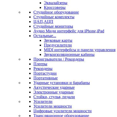
Эквалайзеры
Кроссоверы
Студийное оборудование
Студийные комплекты
ЦАП,АЦП
Студийные мониторы
Аудио Миди интерфейс для iPhone,iPad
Остальные...
Звуковые карты
Предусилители
MIDI интерфейсы и панели управления
Звукоизоляционные кабины
Проигрыватели / Рекордеры
Плееры
Рекордеры
Портастудии
Портативные
Ударные установки и барабаны
Акустические ударные
Электронные ударные
Стойки, стулья, педали
Усилители
Усилители мощности
Цифровые усилители мощности
Трансляционное оборудование