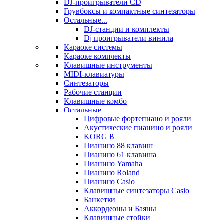
DJ-проигрыватели CD
Грувбоксы и компактные синтезаторы
Остальные...
DJ-станции и комплекты
Dj проигрыватели винила
Караоке системы
Караоке комплекты
Клавишные инструменты
MIDI-клавиатуры
Синтезаторы
Рабочие станции
Клавишные комбо
Остальные...
Цифровые фортепиано и рояли
Акустические пианино и рояли
KORG B
Пианино 88 клавиш
Пианино 61 клавиша
Пианино Yamaha
Пианино Roland
Пианино Casio
Клавишные синтезаторы Casio
Банкетки
Аккордеоны и Баяны
Клавишные стойки