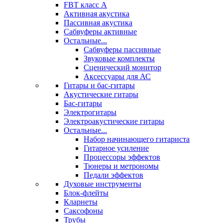
FBT класс А
Активная акустика
Пассивная акустика
Сабвуферы активные
Остальные...
Сабвуферы пассивные
Звуковые комплекты
Сценический монитор
Аксессуары для АС
Гитары и бас-гитары
Акустические гитары
Бас-гитары
Электрогитары
Электроакустические гитары
Остальные...
Набор начинающего гитариста
Гитарное усиление
Процессоры эффектов
Тюнеры и метрономы
Педали эффектов
Духовые инструменты
Блок-флейты
Кларнеты
Саксофоны
Трубы