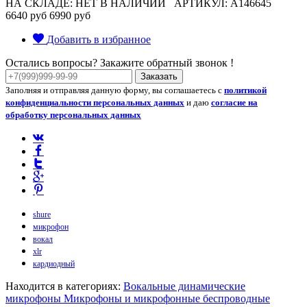
НА СКЛАДЕ: НЕТ В НАЛИЧИИ
АРТИКУЛ: A146645
6640 руб
6990 руб
Добавить в избранное
Остались вопросы? Закажите обратный звонок !
Заказать
Заполняя и отправляя данную форму, вы соглашаетесь с
политикой
конфиденциальности персональных данных
и даю
согласие на
обработку персональных данных
shure
микрофон
вокал
xlr
кардиодный
Находится в категориях:
Вокальные динамические
микрофоны
Микрофоны и микрофонные беспроводные