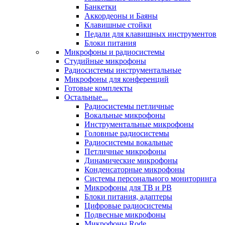
Банкетки
Аккордеоны и Баяны
Клавишные стойки
Педали для клавишных инструментов
Блоки питания
Микрофоны и радиосистемы
Студийные микрофоны
Радиосистемы инструментальные
Микрофоны для конференций
Готовые комплекты
Остальные...
Радиосистемы петличные
Вокальные микрофоны
Инструментальные микрофоны
Головные радиосистемы
Радиосистемы вокальные
Петличные микрофоны
Динамические микрофоны
Конденсаторные микрофоны
Системы персонального мониторинга
Микрофоны для ТВ и РВ
Блоки питания, адаптеры
Цифровые радиосистемы
Подвесные микрофоны
Микрофоны Rode