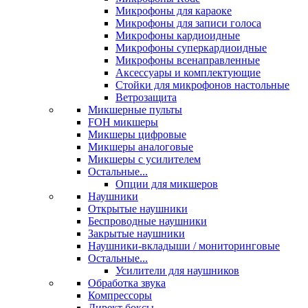
Микрофоны для караоке
Микрофоны для записи голоса
Микрофоны кардиоидные
Микрофоны суперкардиоидные
Микрофоны всенаправленные
Аксессуары и комплектующие
Стойки для микрофонов настольные
Ветрозащита
Микшерные пульты
FOH микшеры
Микшеры цифровые
Микшеры аналоговые
Микшеры с усилителем
Остальные...
Опции для микшеров
Наушники
Открытые наушники
Беспроводные наушники
Закрытые наушники
Наушники-вкладыши / мониторинговые
Остальные...
Усилители для наушников
Обработка звука
Компрессоры
Директ боксы