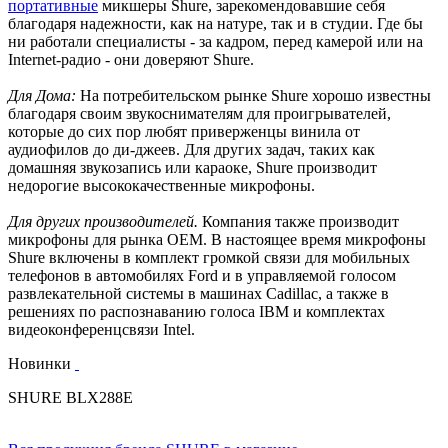
портативные
микшеры Shure, зарекомендовавшие себя
благодаря надежности, как на натуре, так и в студии. Где бы
ни работали специалисты - за кадром, перед камерой или на
Internet-радио - они доверяют Shure.
Для Дома:
На потребительском рынке Shure хорошо известны
благодаря своим звукоснимателям для проигрывателей,
которые до сих пор любят приверженцы винила от
аудиофилов до ди-джеев. Для других задач, таких как
домашняя звукозапись или караоке, Shure производит
недорогие высококачественные микрофоны.
Для других производителей.
Компания также производит
микрофоны для рынка OEM. В настоящее время микрофоны
Shure включены в комплект громкой связи для мобильных
телефонов в автомобилях Ford и в управляемой голосом
развлекательной системы в машинах Cadillac, а также в
решениях по распознаванию голоса IBM и комплектах
видеоконференцсвязи Intel.
Новинки
SHURE BLX288E