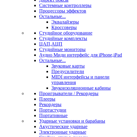
Системные контроллеры
Процессоры эффектов
Остальные...
Эквалайзеры
Кроссоверы
Студийное оборудование
Студийные комплекты
ЦАП,АЦП
Студийные мониторы
Аудио Миди интерфейс для iPhone,iPad
Остальные...
Звуковые карты
Предусилители
MIDI интерфейсы и панели
управления
Звукоизоляционные кабины
Проигрыватели / Рекордеры
Плееры
Рекордеры
Портастудии
Портативные
Ударные установки и барабаны
Акустические ударные
Электронные ударные