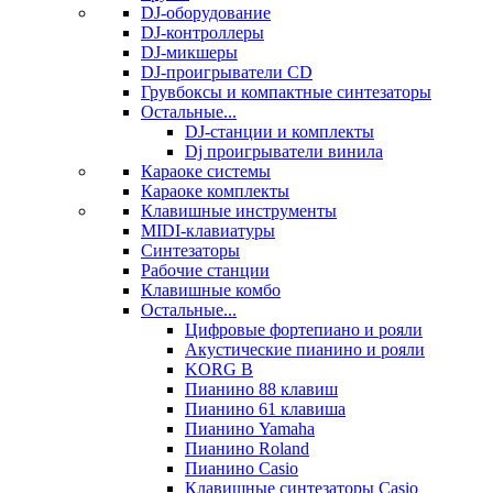
DJ-оборудование
DJ-контроллеры
DJ-микшеры
DJ-проигрыватели CD
Грувбоксы и компактные синтезаторы
Остальные...
DJ-станции и комплекты
Dj проигрыватели винила
Караоке системы
Караоке комплекты
Клавишные инструменты
MIDI-клавиатуры
Синтезаторы
Рабочие станции
Клавишные комбо
Остальные...
Цифровые фортепиано и рояли
Акустические пианино и рояли
KORG B
Пианино 88 клавиш
Пианино 61 клавиша
Пианино Yamaha
Пианино Roland
Пианино Casio
Клавишные синтезаторы Casio