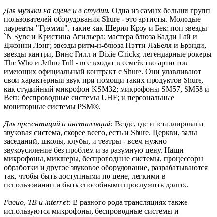
Для музыки на сцене и в студии.
Одна из самых больши групп
пользователей оборудования Shure - это артисты. Молодые
лауреаты "Грэмми", такие как Шерил Кроу и Бек; поп звезды
`N Sync и Кристина Агильера; мастера блюза Бадди Гай и
Джонни Лэнг; звезды ритм-н-блюза Пэтти ЛаБелл и Брэнди,
звезды кантри, Винс Гилл и Dixie Chicks; легендарные рокеры
The Who и Jethro Tull - все входят в семейство артистов
имеющих официальный контракт с Shure. Они улавливают
свой характерный звук при помощи таких продуктов Shure,
как студийный микрофон KSM32; микрофоны SM57, SM58 и
Beta; беспроводные системы UHF; и персональные
мониторные системы PSM®.
Для презентаций и инсталляций:
Везде, где инсталлирована
звуковая система, скорее всего, есть и Shure. Церкви, залы
заседаний, школы, клубы, и театры - всем нужно
звукоусиление без проблем и за разумную цену. Наши
микрофоны, микшеры, беспроводные системы, процессоры
обработки и другое звуковое оборудование, разрабатываются
так, чтобы быть доступными по цене, легкими в
использовании и быть способными прослужить долго..
Радио, ТВ и Internet:
В разного рода трансляциях также
используются микрофоны, беспроводные системы и