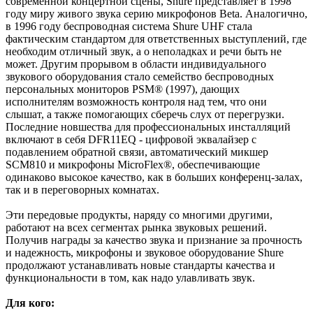
современной концертной сцены, Shure представляет в 1998
году миру живого звука серию микрофонов Beta. Аналогично,
в 1996 году беспроводная система Shure UHF стала
фактическим стандартом для ответственных выступлений, где
необходим отличный звук, а о неполадках и речи быть не
может. Другим прорывом в области индивидуального
звукового оборудования стало семейство беспроводных
персональных мониторов PSM® (1997), дающих
исполнителям возможность контроля над тем, что они
слышат, а также помогающих сберечь слух от перегрузки.
Последние новшества для профессиональных инсталляций
включают в себя DFR11EQ - цифровой эквалайзер с
подавлением обратной связи, автоматический микшер
SCM810 и микрофоны MicroFlex®, обеспечивающие
одинаково высокое качество, как в больших конференц-залах,
так и в переговорных комнатах.
Эти передовые продукты, наряду со многими другими,
работают на всех сегментах рынка звуковых решений.
Получив награды за качество звука и признание за прочность
и надежность, микрофоны и звуковое оборудование Shure
продолжают устанавливать новые стандарты качества и
функциональности в том, как надо улавливать звук.
Для кого: