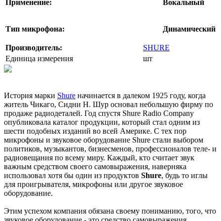
Применение:
Вокальный
Тип микрофона:
Динамический
Производитель:
SHURE
Единица измерения
шт
История марки
Shure
начинается в далеком 1925 году, когда
житель Чикаго, Сидни Н. Шур основал небольшую фирму по
продаже радиодеталей. Год спустя Shure Radio Company
опубликовала каталог продукции, который стал одним из
шести подобных изданий во всей Америке. С тех пор
микрофоны и звуковое оборудование Shure стали выбором
политиков, музыкантов, бизнесменов, профессионалов теле- и
радиовещания по всему миру. Каждый, кто считает звук
важным средством своего самовыражения, наверняка
использовал хотя бы один из продуктов
Shure
, будь то иглы
для проигрывателя, микрофоны или другое звуковое
оборудование.
Этим успехом компания обязана своему пониманию, того, что
звуковое оборудование - это средство самовыражения