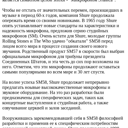
Чтобы не отстать от значительных перемен, произошедших в
музыке в период 60-х годов, компания Shure продолжала
опережать время со своими новинками. В 1965 году Shure
опять устанавливает новые стандарты на характеристики и
надежность микрофона, предложив серию студийных
микрофонов (SM). Очень кстати для Shure, молодые группы
Rolling Stones и The Who удачно "обкатали" SM58 перед
лицом всего мира в процессе создания своего нового
звучания. Родственный продукт SM57 в скорости был выбран
официальным микрофоном для трибуны президента
Соединенных Штатов, и эта честь до сих пор возложена на
него. Отметим, что эти микрофоны продолжают оставаться
самыми популярными во всем мире и 30 лет спустя.
На волне успеха SM58, Shure продолжает непрерывно
предлагать ноывые высококачественные микрофоны и
звуковое оборудование. На это раз разработки были
предназначены для специфических задач, таких как
концертные выступления и студийная работа, а также
озвучивание церквей и залов заседаний.
Вооружившись зарекомендовавшей себя в SM58 философией
разработки и применив ее к специфическим потребностям