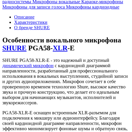
радиосистемы
Микрофоны вокальные
Караоке-микрофоны
Микрофоны для записи голоса
Микрофоны кардиоидные
Описание
Характеристики
О бренде SHURE
Особенности вокального микрофона
SHURE
PGA58-
XLR
-E
SHURE PGA58-XLR-E - это надежный и доступный
динамический микрофон
с кардиоидной диаграммой
направленности, разработанный для профессионального
использования в вокальных выступлениях, студийной записи
и других аудиоприложениях. Микрофон сочетает в себе
проверенную временем технологию Shure, высокое качество
звука и прочную конструкцию, что делает его идеальным
выбором для начинающих музыкантов, исполнителей и
звукорежиссеров.
PGA58-XLR-E оснащен встроенным XLR-разъемом для
подключения к микшеру или аудиоинтерфейсу. Благодаря
своей кардиоидной диаграмме направленности, микрофон
эффективно минимизирует фоновые шумы и обратную связь,