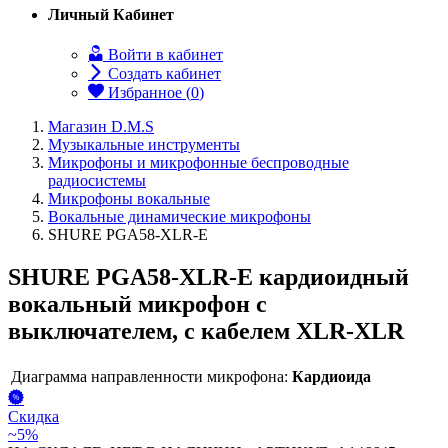
Личный Кабинет
Войти в кабинет
Создать кабинет
Избранное (
0
)
Магазин D.M.S
Музыкальные инструменты
Микрофоны и микрофонные беспроводные
радиосистемы
Микрофоны вокальные
Вокальные динамические микрофоны
SHURE PGA58-XLR-E
SHURE PGA58-XLR-E кардиоидный
вокальный микрофон c
выключателем, с кабелем XLR-XLR
Диаграмма направленности микрофона:
Кардиоида
Скидка
~5%