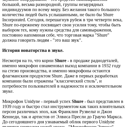
большой, весьма разнородной, группы незаурядных
индивидуумов по всему миру. Без желания такого большого
количества людей быть услышанными, не было бы Shure
Incorporated. Сегодня, перешагнув рубеж в три четверти века,
Shure по-прежнему посвящает свои усилия тому, чтобы быть
выбором тех, кому нужны средства для самовыражения,
постоянно напоминая себе, что торговая марка "Shure"
должна говорить людям - "это ваш звук".
История новаторства в звуке.
Несмотря на то, что корни
Shure
- в продаже радиодеталей,
именно микрофон ознаменовал выход компании в 1932 году
на стезю производства, и именно микрофоны остаются
флагманским продуктом Shure. Даже в первых разработках
компании были отражены "классический стиль", и
потребности пользователей в надежности и исключительном
звуке.
Микрофон Unidyne - первый успех
Shure
- был представлен в
1939 году и быстро стал инструментом как таких влиятельных
персон различных эпох, как Франклин Рузвельт и Джон
Кеннеди, так и артистов от Элвиса Пресли до Граучо Маркса.
До сегодняшнего дня узнаваемый облик первого Unidyne
является символом целой эпохи - "Микрофоном Элвиса".