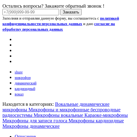
Остались вопросы? Закажите обратный звонок !
Заказать
Заполняя и отправляя данную форму, вы соглашаетесь с
политикой
конфиденциальности персональных данных
и даю
согласие на
обработку персональных данных
shure
микрофон
динамический
кардиоидный
вокал
Находится в категориях:
Вокальные динамические
микрофоны
Микрофоны и микрофонные беспроводные
радиосистемы
Микрофоны вокальные
Караоке-микрофоны
Микрофоны для записи голоса
Микрофоны кардиоидные
Микрофоны динамические
Описание