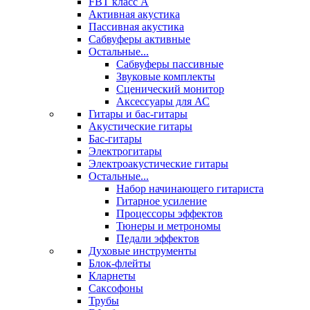
FBT класс А
Активная акустика
Пассивная акустика
Сабвуферы активные
Остальные...
Сабвуферы пассивные
Звуковые комплекты
Сценический монитор
Аксессуары для АС
Гитары и бас-гитары
Акустические гитары
Бас-гитары
Электрогитары
Электроакустические гитары
Остальные...
Набор начинающего гитариста
Гитарное усиление
Процессоры эффектов
Тюнеры и метрономы
Педали эффектов
Духовые инструменты
Блок-флейты
Кларнеты
Саксофоны
Трубы