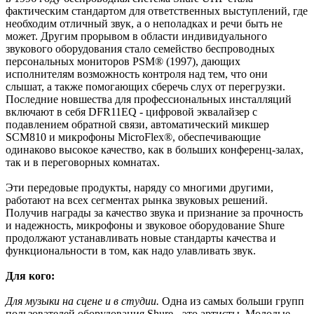
фактическим стандартом для ответственных выступлений, где
необходим отличный звук, а о неполадках и речи быть не
может. Другим прорывом в области индивидуального
звукового оборудования стало семейство беспроводных
персональных мониторов PSM® (1997), дающих
исполнителям возможность контроля над тем, что они
слышат, а также помогающих сберечь слух от перегрузки.
Последние новшества для профессиональных инсталляций
включают в себя DFR11EQ - цифровой эквалайзер с
подавлением обратной связи, автоматический микшер
SCM810 и микрофоны MicroFlex®, обеспечивающие
одинаково высокое качество, как в больших конференц-залах,
так и в переговорных комнатах.
Эти передовые продукты, наряду со многими другими,
работают на всех сегментах рынка звуковых решений.
Получив награды за качество звука и признание за прочность
и надежность, микрофоны и звуковое оборудование Shure
продолжают устанавливать новые стандарты качества и
функциональности в том, как надо улавливать звук.
Для кого:
Для музыки на сцене и в студии.
Одна из самых больши групп
пользователей оборудования Shure - это артисты. Молодые