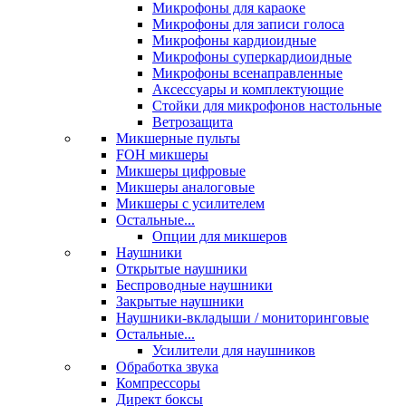
Микрофоны для караоке
Микрофоны для записи голоса
Микрофоны кардиоидные
Микрофоны суперкардиоидные
Микрофоны всенаправленные
Аксессуары и комплектующие
Стойки для микрофонов настольные
Ветрозащита
Микшерные пульты
FOH микшеры
Микшеры цифровые
Микшеры аналоговые
Микшеры с усилителем
Остальные...
Опции для микшеров
Наушники
Открытые наушники
Беспроводные наушники
Закрытые наушники
Наушники-вкладыши / мониторинговые
Остальные...
Усилители для наушников
Обработка звука
Компрессоры
Директ боксы