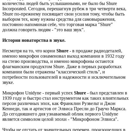
количества людей быть услышанными, не было бы Shure
Incorporated. Сегодня, перешагнув рубеж в три четверти века,
Shure по-прежнему посвящает свои усилия тому, чтобы быть
выбором тех, кому нужны средства для самовыражения,
постоянно напоминая себе, что торговая марка "Shure"
должна говорить людям - "это ваш звук".
История новаторства в звуке.
Несмотря на то, что корни
Shure
- в продаже радиодеталей,
именно микрофон ознаменовал выход компании в 1932 году
на стезю производства, и именно микрофоны остаются
флагманским продуктом Shure. Даже в первых разработках
компании были отражены "классический стиль", и
потребности пользователей в надежности и исключительном
звуке.
Микрофон Unidyne - первый успех
Shure
- был представлен в
1939 году и быстро стал инструментом как таких влиятельных
персон различных эпох, как Франклин Рузвельт и Джон
Кеннеди, так и артистов от Элвиса Пресли до Граучо Маркса.
До сегодняшнего дня узнаваемый облик первого Unidyne
является символом целой эпохи - "Микрофоном Элвиса".
Чтобы не отстать от значительных перемен, произошедших в