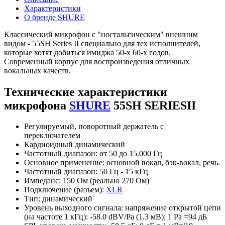
Характеристики
О бренде SHURE
Классический микрофон с "ностальгическим" внешним
видом - 55SH Series II специально для тех исполнителей,
которые хотят добиться имиджа 50-х 60-х годов.
Современный корпус для воспроизведения отличных
вокальных качеств.
Технические характеристики
микрофона
SHURE
55SH SERIESII
Регулируемый, поворотный держатель с
переключателем
Кардиоидный динамический
Частотный диапазон: от 50 до 15.000 Гц
Основное применение: основной вокал, бэк-вокал, речь.
Частотный диапазон: 50 Гц - 15 кГц
Импеданс: 150 Ом (реально 270 Ом)
Подключение (разъем):
XLR
Тип: динамический
Уровень выходного сигнала: напряжение открытой цепи
(на частоте 1 кГц): -58.0 dBV/Pa (1.3 мВ); 1 Pa =94 дБ