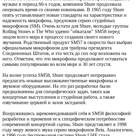
музыке в период 60-х годов, компания Shure продолжала
опережать время со своими новинками. В 1965 году Shure
опять устанавливает новые стандарты на характеристики и
надежность микрофона, предложив серию студийных
микрофонов (SM). Очень кстати для Shure, молодые группы
Rolling Stones и The Who удачно "обкатали" SM58 перед
лицом всего мира в процессе создания своего нового
звучания. Родственный продукт SM57 в скорости был выбран
официальным микрофоном для трибуны президента
Соединенных Штатов, и эта честь до сих пор возложена на
него. Отметим, что эти микрофоны продолжают оставаться
самыми популярными во всем мире и 30 лет спустя.
На волне успеха SM58, Shure продолжает непрерывно
предлагать ноывые высококачественные микрофоны и
звуковое оборудование. На это раз разработки были
предназначены для специфических задач, таких как
концертные выступления и студийная работа, а также
озвучивание церквей и залов заседаний.
Вооружившись зарекомендовавшей себя в SM58 философией
разработки и применив ее к специфическим потребностям
современной концертной сцены, Shure представляет в 1998
году миру живого звука серию микрофонов Beta. Аналогично,
в 1996 году беспроводная система Shure UHF стала