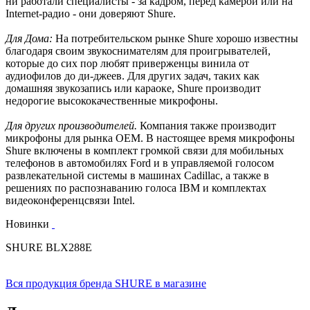
ни работали специалисты - за кадром, перед камерой или на
Internet-радио - они доверяют Shure.
Для Дома:
На потребительском рынке Shure хорошо известны
благодаря своим звукоснимателям для проигрывателей,
которые до сих пор любят приверженцы винила от
аудиофилов до ди-джеев. Для других задач, таких как
домашняя звукозапись или караоке, Shure производит
недорогие высококачественные микрофоны.
Для других производителей.
Компания также производит
микрофоны для рынка OEM. В настоящее время микрофоны
Shure включены в комплект громкой связи для мобильных
телефонов в автомобилях Ford и в управляемой голосом
развлекательной системы в машинах Cadillac, а также в
решениях по распознаванию голоса IBM и комплектах
видеоконференцсвязи Intel.
Новинки
SHURE BLX288E
Вся продукция бренда SHURE в магазине