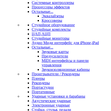
Системные контроллеры
Процессоры эффектов
Остальные...
Эквалайзеры
Кроссоверы
Студийное оборудование
Студийные комплекты
ЦАП,АЦП
Студийные мониторы
Аудио Миди интерфейс для iPhone,iPad
Остальные...
Звуковые карты
Предусилители
MIDI интерфейсы и панели
управления
Звукоизоляционные кабины
Проигрыватели / Рекордеры
Плееры
Рекордеры
Портастудии
Портативные
Ударные установки и барабаны
Акустические ударные
Электронные ударные
Стойки, стулья, педали