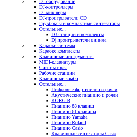
DJ-оборудование
DJ-контроллеры
DJ-микшеры
DJ-проигрыватели CD
Грувбоксы и компактные синтезаторы
Остальные...
DJ-станции и комплекты
Dj проигрыватели винила
Караоке системы
Караоке комплекты
Клавишные инструменты
MIDI-клавиатуры
Синтезаторы
Рабочие станции
Клавишные комбо
Остальные...
Цифровые фортепиано и рояли
Акустические пианино и рояли
KORG B
Пианино 88 клавиш
Пианино 61 клавиша
Пианино Yamaha
Пианино Roland
Пианино Casio
Клавишные синтезаторы Casio