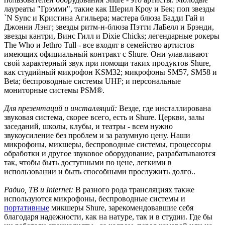
лауреаты "Грэмми", такие как Шерил Кроу и Бек; поп звезды
`N Sync и Кристина Агильера; мастера блюза Бадди Гай и
Джонни Лэнг; звезды ритм-н-блюза Пэтти ЛаБелл и Брэнди,
звезды кантри, Винс Гилл и Dixie Chicks; легендарные рокеры
The Who и Jethro Tull - все входят в семейство артистов
имеющих официальный контракт с Shure. Они улавливают
свой характерный звук при помощи таких продуктов Shure,
как студийный микрофон KSM32; микрофоны SM57, SM58 и
Beta; беспроводные системы UHF; и персональные
мониторные системы PSM®.
Для презентаций и инсталляций:
Везде, где инсталлирована
звуковая система, скорее всего, есть и Shure. Церкви, залы
заседаний, школы, клубы, и театры - всем нужно
звукоусиление без проблем и за разумную цену. Наши
микрофоны, микшеры, беспроводные системы, процессоры
обработки и другое звуковое оборудование, разрабатываются
так, чтобы быть доступными по цене, легкими в
использовании и быть способными прослужить долго..
Радио, ТВ и Internet:
В разного рода трансляциях также
используются микрофоны, беспроводные системы и
портативные
микшеры Shure, зарекомендовавшие себя
благодаря надежности, как на натуре, так и в студии. Где бы