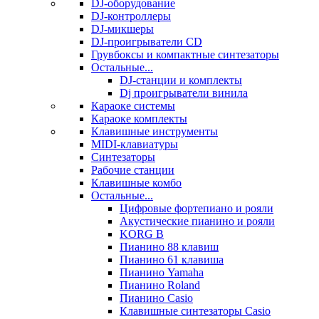
DJ-оборудование
DJ-контроллеры
DJ-микшеры
DJ-проигрыватели CD
Грувбоксы и компактные синтезаторы
Остальные...
DJ-станции и комплекты
Dj проигрыватели винила
Караоке системы
Караоке комплекты
Клавишные инструменты
MIDI-клавиатуры
Синтезаторы
Рабочие станции
Клавишные комбо
Остальные...
Цифровые фортепиано и рояли
Акустические пианино и рояли
KORG B
Пианино 88 клавиш
Пианино 61 клавиша
Пианино Yamaha
Пианино Roland
Пианино Casio
Клавишные синтезаторы Casio