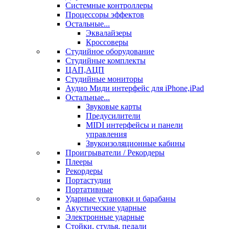
Системные контроллеры
Процессоры эффектов
Остальные...
Эквалайзеры
Кроссоверы
Студийное оборудование
Студийные комплекты
ЦАП,АЦП
Студийные мониторы
Аудио Миди интерфейс для iPhone,iPad
Остальные...
Звуковые карты
Предусилители
MIDI интерфейсы и панели
управления
Звукоизоляционные кабины
Проигрыватели / Рекордеры
Плееры
Рекордеры
Портастудии
Портативные
Ударные установки и барабаны
Акустические ударные
Электронные ударные
Стойки, стулья, педали