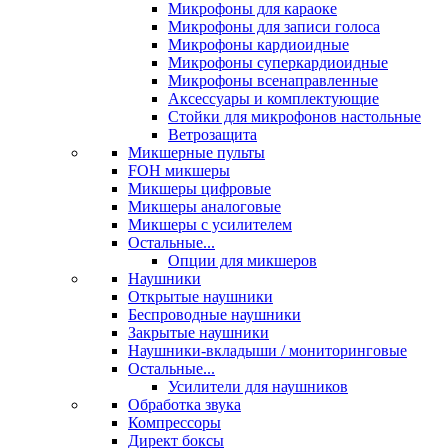
Микрофоны для караоке
Микрофоны для записи голоса
Микрофоны кардиоидные
Микрофоны суперкардиоидные
Микрофоны всенаправленные
Аксессуары и комплектующие
Стойки для микрофонов настольные
Ветрозащита
Микшерные пульты
FOH микшеры
Микшеры цифровые
Микшеры аналоговые
Микшеры с усилителем
Остальные...
Опции для микшеров
Наушники
Открытые наушники
Беспроводные наушники
Закрытые наушники
Наушники-вкладыши / мониторинговые
Остальные...
Усилители для наушников
Обработка звука
Компрессоры
Директ боксы