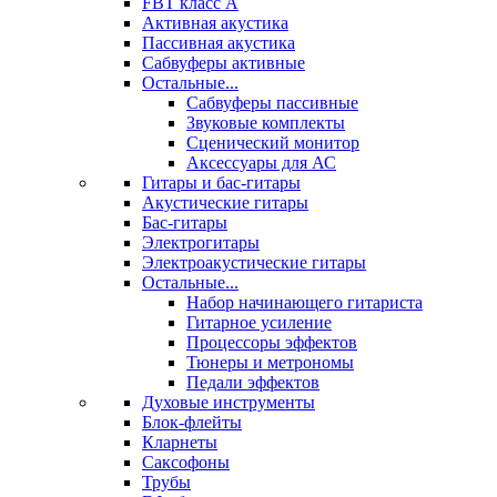
FBT класс А
Активная акустика
Пассивная акустика
Сабвуферы активные
Остальные...
Сабвуферы пассивные
Звуковые комплекты
Сценический монитор
Аксессуары для АС
Гитары и бас-гитары
Акустические гитары
Бас-гитары
Электрогитары
Электроакустические гитары
Остальные...
Набор начинающего гитариста
Гитарное усиление
Процессоры эффектов
Тюнеры и метрономы
Педали эффектов
Духовые инструменты
Блок-флейты
Кларнеты
Саксофоны
Трубы